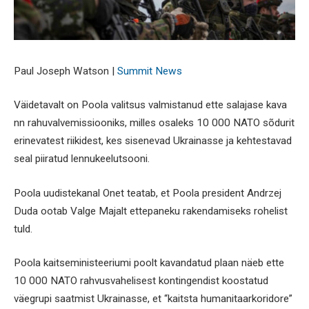
Paul Joseph Watson |
Summit News
Väidetavalt on Poola valitsus valmistanud ette salajase kava
nn rahuvalvemissiooniks, milles osaleks 10 000 NATO sõdurit
erinevatest riikidest, kes sisenevad Ukrainasse ja kehtestavad
seal piiratud lennukeelutsooni.
Poola uudistekanal Onet teatab, et Poola president Andrzej
Duda ootab Valge Majalt ettepaneku rakendamiseks rohelist
tuld.
Poola kaitseministeeriumi poolt kavandatud plaan näeb ette
10 000 NATO rahvusvahelisest kontingendist koostatud
väegrupi saatmist Ukrainasse, et “kaitsta humanitaarkoridore”