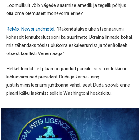
Loomulikult võib vägede saatmise ametlik ja tegelik põhjus
olla oma olemuselt mõnevõrra erinev.
ReMix Newsi andmetel
, “Rakendatakse ühe stsenaariumi
kohaselt lennukeelutsooni ka suurimate Ukraina linnade kohal,
mis tähendaks tõsist olukorra eskaleerumist ja tõenäoliselt
otsest konflikti Venemaaga.”
Hetkel tundub, et plaan on pandud pausile, sest on tekkinud
lahkarvamused president Duda ja kaitse- ning
justiitsministeeriumi juhtkonna vahel, sest Duda soovib enne
plaani käiku laskmist sellele Washingtoni heakskiitu.