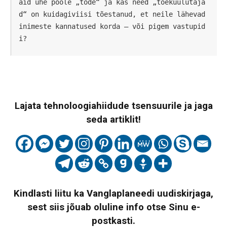
aid ühe poole „tõde“ ja kas need „tõekuulutaja
d“ on kuidagiviisi tõestanud, et neile lähevad 
inimeste kannatused korda – või pigem vastupid
i?
Lajata tehnoloogiahiidude tsensuurile ja jaga
seda artiklit!
Kindlasti liitu ka Vanglaplaneedi uudiskirjaga,
sest siis jõuab oluline info otse Sinu e-
postkasti.