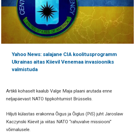
Yahoo News: salajane CIA koolitusprogramm
Ukrainas aitas Kiievil Venemaa invasiooniks
valmistuda
Artikli kohaselt kaalub Valge Maja plaani arutada enne
neljapäevast NATO tippkohtumist Brüsselis.
Hiljuti külastas erakonna Õigus ja Õiglus (PiS) juht Jaroslaw
Kaczynski Kiievit ja viitas NATO “rahuvalve missiooni”
võimalusele.