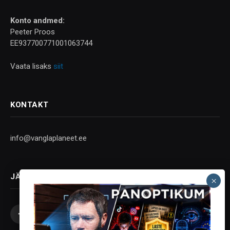
Konto andmed:
Peeter Proos
EE937700771001063744
Vaata lisaks
siit
KONTAKT
info@vanglaplaneet.ee
JÄLGI SOTSIAALMEEDIAS
Facebook
X
Instagram
YouTube
Telegram
(Twitter)