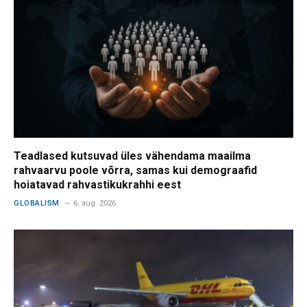
Teadlased kutsuvad üles vähendama maailma
rahvaarvu poole võrra, samas kui demograafid
hoiatavad rahvastikukrahhi eest
GLOBALISM
6. aug. 2026