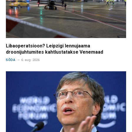
Libaoperatsioon? Leipzigi lennujaama
droonijuhtumites kahtlustatakse Venemaad
SÕDA
6. aug. 2026