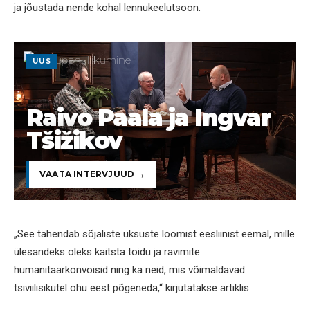
ja jõustada nende kohal lennukeelutsoon.
UUS
Raivo Paala ja Ingvar
Tšižikov
VAATA INTERVJUUD
„See tähendab sõjaliste üksuste loomist eesliinist eemal, mille
ülesandeks oleks kaitsta toidu ja ravimite
humanitaarkonvoisid ning ka neid, mis võimaldavad
tsiviilisikutel ohu eest põgeneda,“ kirjutatakse artiklis.