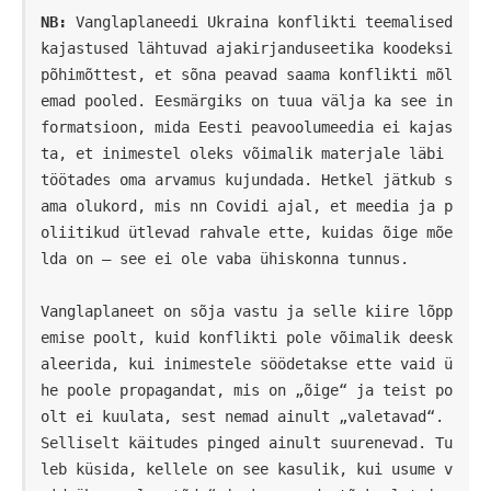
NB:
 Vanglaplaneedi Ukraina konflikti teemalised 
kajastused lähtuvad ajakirjanduseetika koodeksi 
põhimõttest, et sõna peavad saama konflikti mõl
emad pooled. Eesmärgiks on tuua välja ka see in
formatsioon, mida Eesti peavoolumeedia ei kajas
ta, et inimestel oleks võimalik materjale läbi 
töötades oma arvamus kujundada. Hetkel jätkub s
ama olukord, mis nn Covidi ajal, et meedia ja p
oliitikud ütlevad rahvale ette, kuidas õige mõe
lda on – see ei ole vaba ühiskonna tunnus. 

Vanglaplaneet on sõja vastu ja selle kiire lõpp
emise poolt, kuid konflikti pole võimalik deesk
aleerida, kui inimestele söödetakse ette vaid ü
he poole propagandat, mis on „õige“ ja teist po
olt ei kuulata, sest nemad ainult „valetavad“. 
Selliselt käitudes pinged ainult suurenevad. Tu
leb küsida, kellele on see kasulik, kui usume v