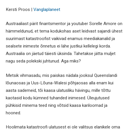
Kersti Proos |
Vanglaplaneet
Austraaliast pärit finantsmentor ja youtuber Sorelle Amore on
hämmeldunud, et tema kodukohas aset leidvast sajandi ühest
suurimast katastroofist vaikivad enamus meediakanalid ja
sealsete inimeste õnnetus ei lähe justkui kellelegi korda.
Austraalia on jäetud täiesti üksinda. Tahetakse jätta muljet
nagu seda polekski juhtunud. Aga miks?
Metsik vihmasadu, mis paiskas nädala jooksul Queenslandi
lõunaosas ja Uus-Lõuna-Walesi põhjaosas alla enam kui
aasta sademeid, tõi kaasa ulatusliku hävingu, mille tõttu
kaotasid kodu kümned tuhanded inimesed. Üleujutused
pühkisid minema teed ning võtsid kaasa kariloomad ja
hooned.
Hoolimata katastroofi ulatusest ei ole valitsus elanikele oma