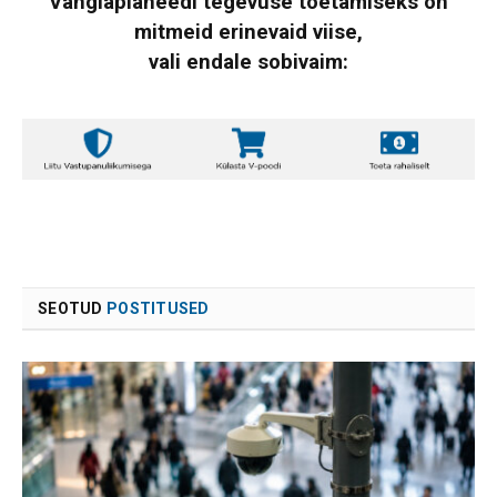
Vanglaplaneedi tegevuse toetamiseks on
mitmeid erinevaid viise,
vali endale sobivaim:
SEOTUD
POSTITUSED