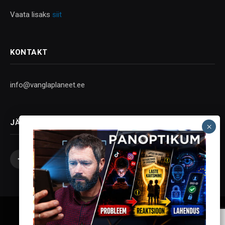
Vaata lisaks
siit
KONTAKT
info@vanglaplaneet.ee
JÄLGI SOTSIAALMEEDIAS
Facebook
X
Instagram
YouTube
Telegram
(Twitter)
Vanglaplaneet - Vastupanu Vaim