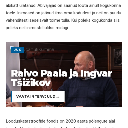
abikätt ulatanud. Abivajajad on saanud loota ainult kogukonna
toele. Inimesed on jäänud ilma oma kodudest ja neil on puudu
vahenditest iseseisvalt toime tulla. Kui poleks kogukonda siis
poleks neil inimestel üldse midagi.
UUS
Raivo Paala ja Ingvar
Tšižikov
VAATA INTERVJUUD
Looduskatastroofide fondis on 2020 aasta põlengute ajal