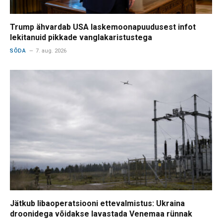
Trump ähvardab USA laskemoonapuudusest infot
lekitanuid pikkade vanglakaristustega
SÕDA
7. aug. 2026
Jätkub libaoperatsiooni ettevalmistus: Ukraina
droonidega võidakse lavastada Venemaa rünnak