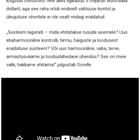
kogutud toetustest veel alles ligikaudu 5 miljardit Austraalia
dollarit, aga see raha istub endiselt valitsuse kontol ja
üleujutuse ohvritele ei ole sealt midagi eraldatud.
„Süsteem laguneb – mida ehitatakse rusude asemele? Uus
ebaharmooniline kontrolli, hirmu, haiguste ja loodusest
eraldatuse süsteem? Või uus harmooniline, vaba, terve,
armastusväärne ja looduslähedane ühendus? See on meie
valik, hakkame ehitama!“ julgustab Sorelle.