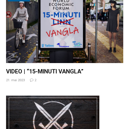
VIDEO | “15-MINUTI VANGLA”
21. mai 2023
2