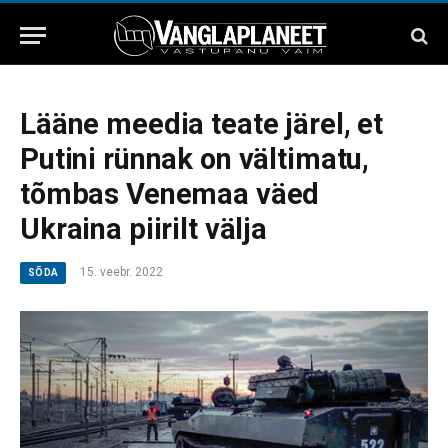
Lääne meedia teate järel, et
Putini rünnak on vältimatu,
tõmbas Venemaa väed
Ukraina piirilt välja
15. veebr. 2022
SÕDA