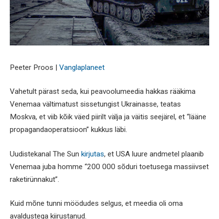
Peeter Proos |
Vanglaplaneet
Vahetult pärast seda, kui peavoolumeedia hakkas rääkima
Venemaa vältimatust sissetungist Ukrainasse, teatas
Moskva, et viib kõik väed piirilt välja ja väitis seejärel, et “lääne
propagandaoperatsioon” kukkus läbi.
Uudistekanal The Sun
kirjutas
, et USA luure andmetel plaanib
Venemaa juba homme “200 000 sõduri toetusega massiivset
raketirünnakut”.
Kuid mõne tunni möödudes selgus, et meedia oli oma
avaldustega kiirustanud.