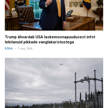
Trump ähvardab USA laskemoonapuudusest infot
lekitanuid pikkade vanglakaristustega
SÕDA
7. aug. 2026