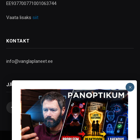
EE937700771001063744
Vaata lisaks
siit
KONTAKT
info@vanglaplaneet.ee
JÄLGI SOTSIAALMEEDIAS
Facebook
X
Instagram
YouTube
Telegram
(Twitter)