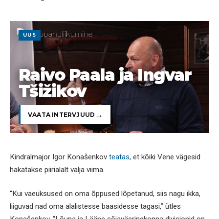
UUS
Raivo Paala ja Ingvar
Tšižikov
VAATA INTERVJUUD
Kindralmajor Igor Konašenkov
teatas
, et kõiki Vene vägesid
hakatakse piirialalt välja viima.
“Kui väeüksused on oma õppused lõpetanud, siis nagu ikka,
liiguvad nad oma alalistesse baasidesse tagasi,” ütles