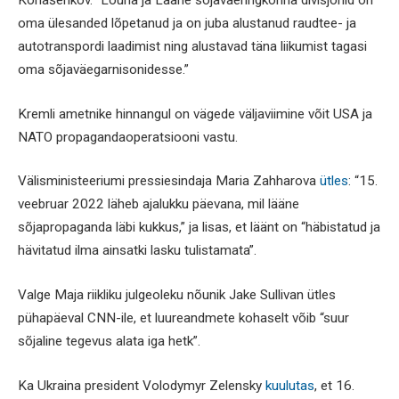
Konašenkov. “Lõuna ja Lääne sõjaväeringkonna divisjonid on
oma ülesanded lõpetanud ja on juba alustanud raudtee- ja
autotranspordi laadimist ning alustavad täna liikumist tagasi
oma sõjaväegarnisonidesse.”
Kremli ametnike hinnangul on vägede väljaviimine võit USA ja
NATO propagandaoperatsiooni vastu.
Välisministeeriumi pressiesindaja Maria Zahharova
ütles
: “15.
veebruar 2022 läheb ajalukku päevana, mil lääne
sõjapropaganda läbi kukkus,” ja lisas, et läänt on “häbistatud ja
hävitatud ilma ainsatki lasku tulistamata”.
Valge Maja riikliku julgeoleku nõunik Jake Sullivan ütles
pühapäeval CNN-ile, et luureandmete kohaselt võib “suur
sõjaline tegevus alata iga hetk”.
Ka Ukraina president Volodymyr Zelensky
kuulutas
, et 16.