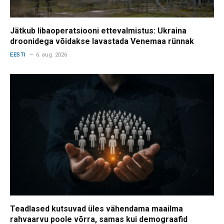
Jätkub libaoperatsiooni ettevalmistus: Ukraina
droonidega võidakse lavastada Venemaa rünnak
EESTI
6. aug. 2026
Teadlased kutsuvad üles vähendama maailma
rahvaarvu poole võrra, samas kui demograafid