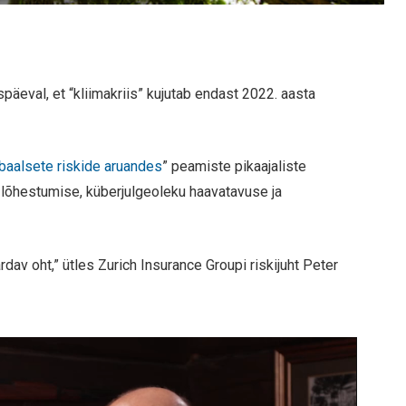
val, et “kliimakriis” kujutab endast 2022. aasta
baalsete riskide aruandes
” peamiste pikaajaliste
 lõhestumise, küberjulgeoleku haavatavuse ja
dav oht,” ütles Zurich Insurance Groupi riskijuht Peter