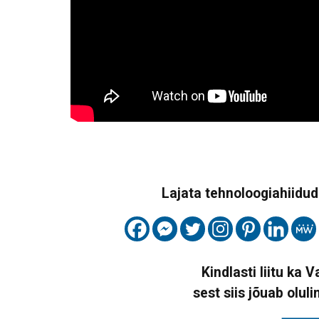
Lajata tehnoloogiahiidude
Kindlasti liitu ka 
sest siis jõuab oluli