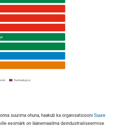
konna suurima ohuna, haakub ka organisatsiooni
Suure
ille eesmärk on läänemaailma deindustrialiseermise