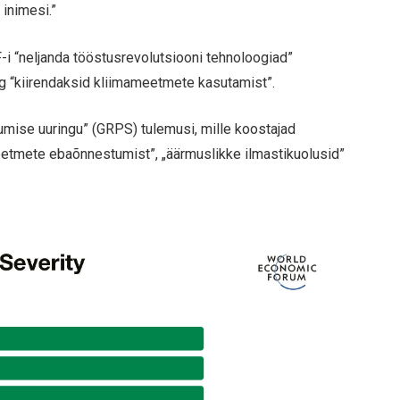
 inimesi.”
-i “neljanda tööstusrevolutsiooni tehnoloogiad”
ng “kiirendaksid kliimameetmete kasutamist”.
umise uuringu” (GRPS) tulemusi, mille koostajad
tmete ebaõnnestumist”, „äärmuslikke ilmastikuolusid”