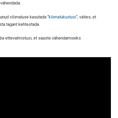
 vähendada.
kunud võimaluse kasutada “
kliimalukustusi
“, väites, et
sta tagant kehtestada.
b juba ettevalmistusi, et saaste vähendamiseks