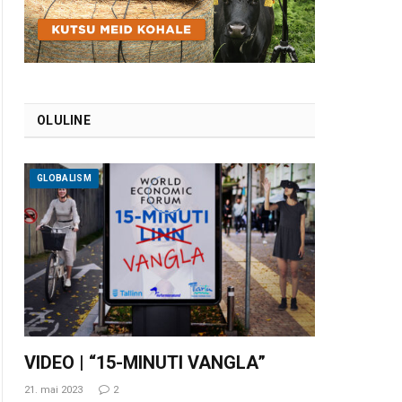
OLULINE
GLOBALISM
VIDEO | “15-MINUTI VANGLA”
21. mai 2023
2