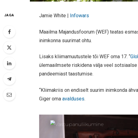
Jamie White |
Infowars
JAGA
Maailma Majandusfoorum (WEF) teatas esmaspäe
inimkonna suurimat ohtu.
Lisaks kliimamuutustele tõi WEF oma 17. “
Glo
ülemaailmsete riskidena välja veel sotsiaalse
pandeemiast taastumise.
“Kliimakriis on endiselt suurim inimkonda ähvar
Giger oma
avalduses
.