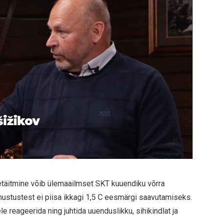
šižikov
täitmine võib ülemaailmset SKT kuuendiku võrra
ustustest ei piisa ikkagi 1,5 C eesmärgi saavutamiseks.
ele reageerida ning juhtida uuenduslikku, sihikindlat ja