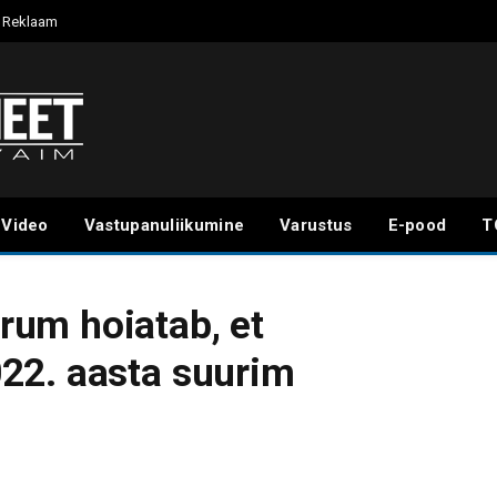
Reklaam
Video
Vastupanuliikumine
Varustus
E-pood
T
um hoiatab, et
22. aasta suurim