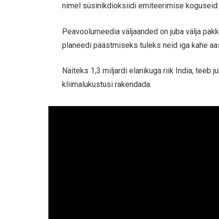
nimel süsinikdioksiidi emiteerimise koguseid
Peavoolumeedia väljaanded on juba välja pak
planeedi päästmiseks tuleks neid iga kahe aa
Näiteks 1,3 miljardi elanikuga riik India, tee
kliimalukustusi rakendada.