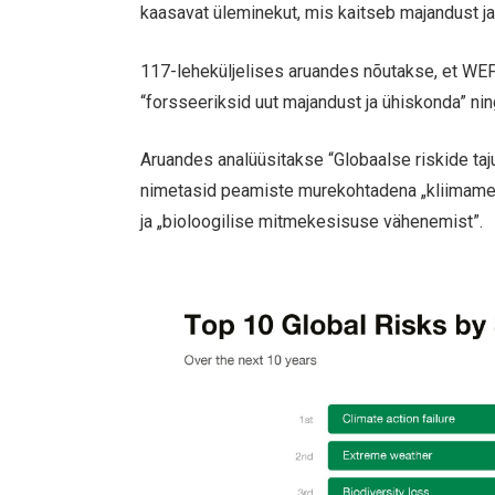
kaasavat üleminekut, mis kaitseb majandust ja
117-leheküljelises aruandes nõutakse, et WEF
“forsseeriksid uut majandust ja ühiskonda” ni
Aruandes analüüsitakse “Globaalse riskide taj
nimetasid peamiste murekohtadena „kliimamee
ja „bioloogilise mitmekesisuse vähenemist”.