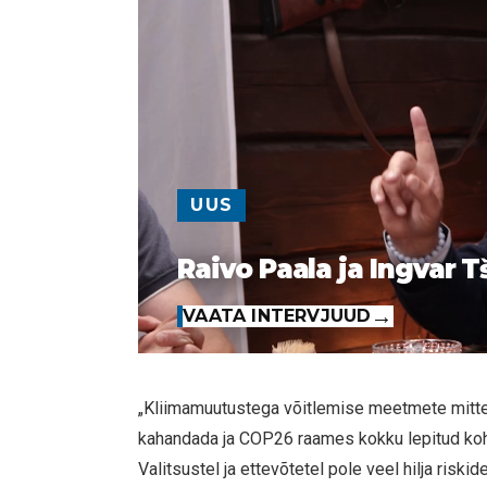
UUS
Raivo Paala ja Ingvar T
VAATA INTERVJUUD
„Kliimamuutustega võitlemise meetmete mitte
kahandada ja COP26 raames kokku lepitud koh
Valitsustel ja ettevõtetel pole veel hilja riskid