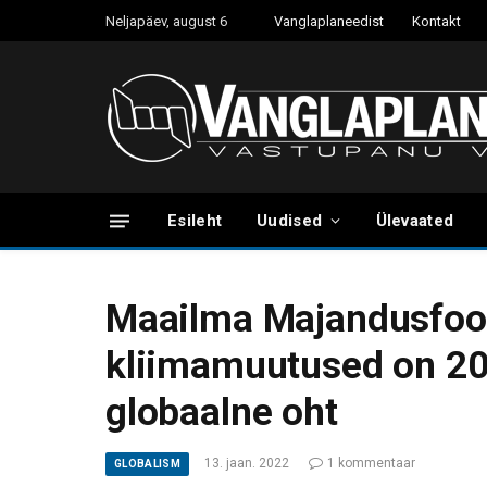
Neljapäev, august 6
Vanglaplaneedist
Kontakt
Esileht
Uudised
Ülevaated
Maailma Majandusfoor
kliimamuutused on 20
globaalne oht
13. jaan. 2022
1 kommentaar
GLOBALISM