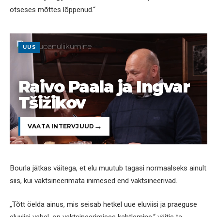
otseses mõttes lõppenud.“
UUS
Raivo Paala ja Ingvar
Tšižikov
VAATA INTERVJUUD
Bourla jätkas väitega, et elu muutub tagasi normaalseks ainult
siis, kui vaktsineerimata inimesed end vaktsineerivad.
„Tõtt öelda ainus, mis seisab hetkel uue eluviisi ja praeguse