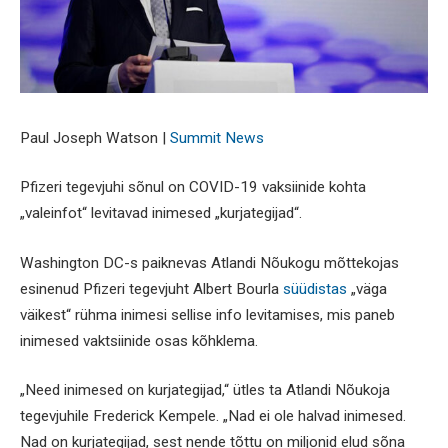
Paul Joseph Watson |
Summit News
Pfizeri tegevjuhi sõnul on COVID-19 vaksiinide kohta
„valeinfot“ levitavad inimesed „kurjategijad“.
Washington DC-s paiknevas Atlandi Nõukogu mõttekojas
esinenud Pfizeri tegevjuht Albert Bourla
süüdistas
„väga
väikest“ rühma inimesi sellise info levitamises, mis paneb
inimesed vaktsiinide osas kõhklema.
„Need inimesed on kurjategijad,“ ütles ta Atlandi Nõukoja
tegevjuhile Frederick Kempele. „Nad ei ole halvad inimesed.
Nad on kurjategijad, sest nende tõttu on miljonid elud sõna