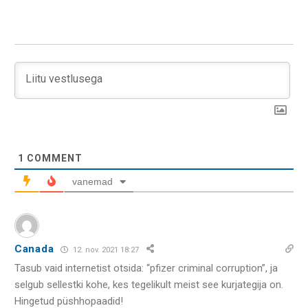
1
COMMENT
vanemad
Canada
12. nov. 2021 18:27
Tasub vaid internetist otsida: “pfizer criminal corruption”, ja
selgub sellestki kohe, kes tegelikult meist see kurjategija on.
Hingetud püshhopaadid!