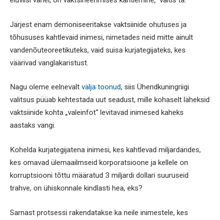
eluviisi vahel, on vaktsineerimises kahtlemine,“ väitis ta.
Järjest enam demoniseeritakse vaktsiinide ohutuses ja
tõhususes kahtlevaid inimesi, nimetades neid mitte ainult
vandenõuteoreetikuteks, vaid suisa kurjategijateks, kes
väärivad vanglakaristust.
Nagu oleme eelnevalt
välja toonud
, siis Ühendkuningriigi
valitsus püüab kehtestada uut seadust, mille kohaselt läheksid
vaktsiinide kohta „valeinfot“ levitavad inimesed kaheks
aastaks vangi.
Kohelda kurjategijatena inimesi, kes kahtlevad miljardärides,
kes omavad ülemaailmseid korporatsioone ja kellele on
korruptsiooni tõttu määratud 3 miljardi dollari suuruseid
trahve, on ühiskonnale kindlasti hea, eks?
Sarnast protsessi rakendatakse ka neile inimestele, kes