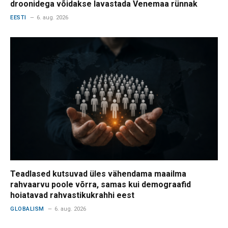
droonidega võidakse lavastada Venemaa rünnak
EESTI
6. aug. 2026
Teadlased kutsuvad üles vähendama maailma
rahvaarvu poole võrra, samas kui demograafid
hoiatavad rahvastikukrahhi eest
GLOBALISM
6. aug. 2026