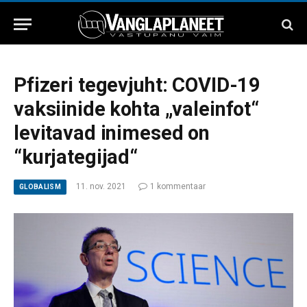
Pfizeri tegevjuht: COVID-19
vaksiinide kohta „valeinfot“
levitavad inimesed on
“kurjategijad“
11. nov. 2021
1 kommentaar
GLOBALISM