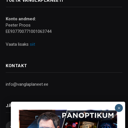
TOETA VANGLAPLANEETI
Konto andmed:
Peeter Proos
EE937700771001063744
Vaata lisaks
siit
KONTAKT
info@vanglaplaneet.ee
JÄLGI SOTSIAALMEEDIAS