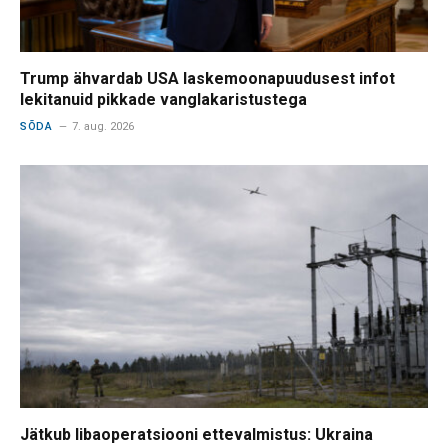
Trump ähvardab USA laskemoonapuudusest infot
lekitanuid pikkade vanglakaristustega
SÕDA
7. aug. 2026
Jätkub libaoperatsiooni ettevalmistus: Ukraina