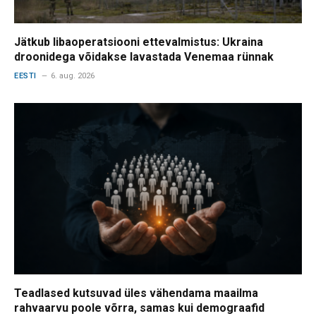
Jätkub libaoperatsiooni ettevalmistus: Ukraina
droonidega võidakse lavastada Venemaa rünnak
EESTI
6. aug. 2026
Teadlased kutsuvad üles vähendama maailma
rahvaarvu poole võrra, samas kui demograafid