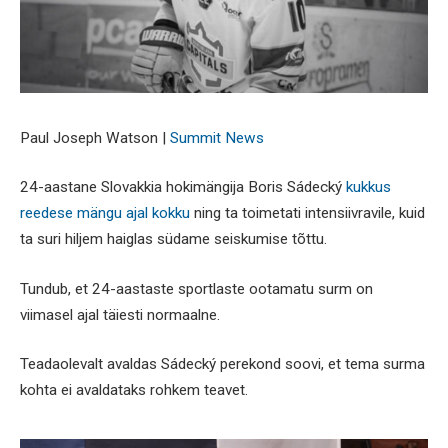
Paul Joseph Watson |
Summit News
24-aastane Slovakkia hokimängija Boris Sádecký
kukkus
reedese mängu ajal kokku
ning ta toimetati intensiivravile, kuid
ta suri hiljem haiglas südame seiskumise tõttu.
Tundub, et 24-aastaste sportlaste ootamatu surm on
viimasel ajal täiesti normaalne.
Teadaolevalt avaldas Sádecký perekond soovi, et tema surma
kohta ei avaldataks rohkem teavet.