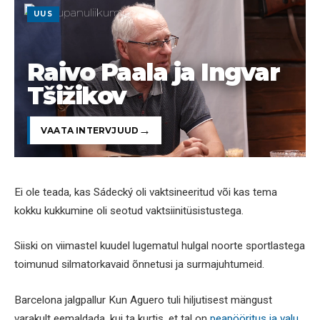
UUS
Raivo Paala ja Ingvar
Tšižikov
VAATA INTERVJUUD
Ei ole teada, kas Sádecký oli vaktsineeritud või kas tema
kokku kukkumine oli seotud vaktsiinitüsistustega.
Siiski on viimastel kuudel lugematul hulgal noorte sportlastega
toimunud silmatorkavaid õnnetusi ja surmajuhtumeid.
Barcelona jalgpallur Kun Aguero tuli hiljutisest mängust
varakult eemaldada, kui ta kurtis, et tal on
peapööritus ja valu