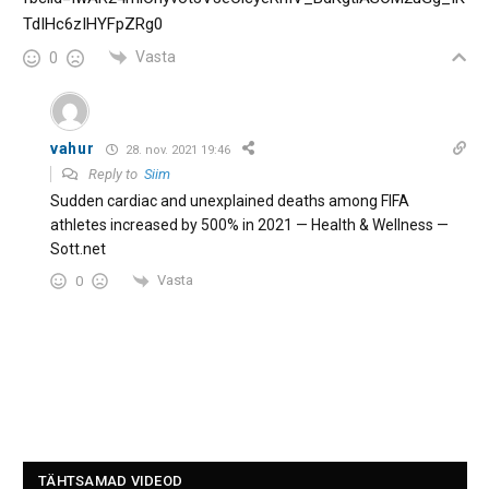
TdIHc6zIHYFpZRg0
Vasta
0
vahur
28. nov. 2021 19:46
Reply to
Siim
Sudden cardiac and unexplained deaths among FIFA
athletes increased by 500% in 2021 — Health & Wellness —
Sott.net
Vasta
0
TÄHTSAMAD VIDEOD