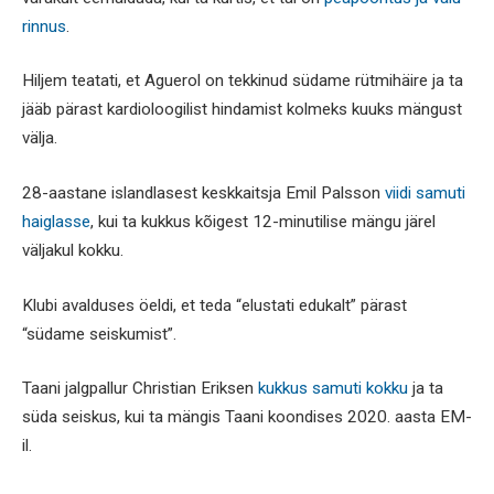
rinnus
.
Hiljem teatati, et Aguerol on tekkinud südame rütmihäire ja ta
jääb pärast kardioloogilist hindamist kolmeks kuuks mängust
välja.
28-aastane islandlasest keskkaitsja Emil Palsson
viidi samuti
haiglasse
, kui ta kukkus kõigest 12-minutilise mängu järel
väljakul kokku.
Klubi avalduses öeldi, et teda “elustati edukalt” pärast
“südame seiskumist”.
Taani jalgpallur Christian Eriksen
kukkus samuti kokku
ja ta
süda seiskus, kui ta mängis Taani koondises 2020. aasta EM-
il.