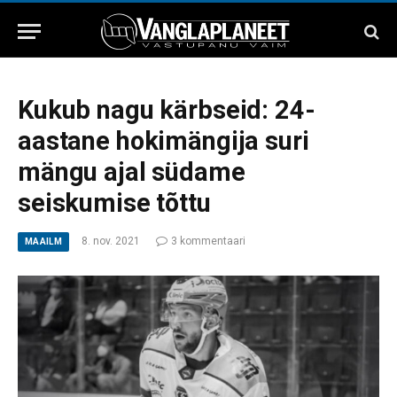
Kukub nagu kärbseid: 24-
aastane hokimängija suri
mängu ajal südame
seiskumise tõttu
8. nov. 2021
3 kommentaari
MAAILM