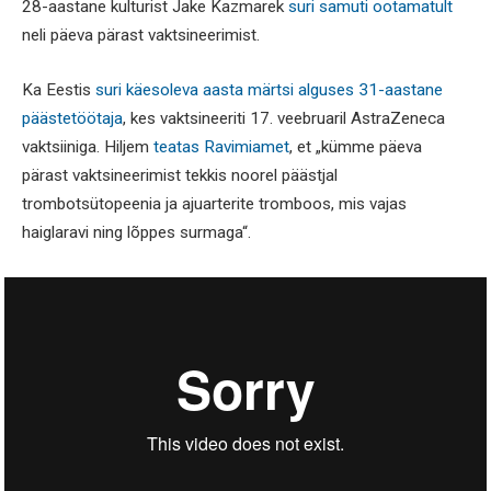
28-aastane kulturist Jake Kazmarek
suri samuti ootamatult
neli päeva pärast vaktsineerimist.
Ka Eestis
suri käesoleva aasta märtsi alguses 31-aastane
päästetöötaja
, kes vaktsineeriti 17. veebruaril AstraZeneca
vaktsiiniga. Hiljem
teatas Ravimiamet
, et „kümme päeva
pärast vaktsineerimist tekkis noorel päästjal
trombotsütopeenia ja ajuarterite tromboos, mis vajas
haiglaravi ning lõppes surmaga“.