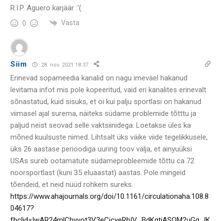
R.I.P. Aguero karjäär :'(
Vasta
0
Siim
28. nov. 2021 18:37
Erinevad sopameedia kanalid on nagu imeväel hakanud
levitama infot mis pole kopeeritud, vaid eri kanalites erinevalt
sõnastatud, kuid sisuks, et oi kui palju sportlasi on hakanud
viimasel ajal surema, näiteks südame problemide tõtttu ja
paljud neist seovad selle vaktsiinidega. Loetakse üles ka
mõned kuulsuste nimed. Lihtsalt üks väike viide tegelikkusele,
üks 26 aastase perioodiga uuring toov välja, et ainyuüksi
USAs sureb ootamatute südameprobleemide tõttu ca 72
noorsportlast (kuni 35 eluaastat) aastas. Pole mingeid
tõendeid, et neid nüüd rohkem sureks.
https://www.ahajournals.org/doi/10.1161/circulationaha.108.8
04617?
fbclid=IwAR24mlChyvot3V3eCicyeRhIV_BdKgtiASOM2uGg_IK