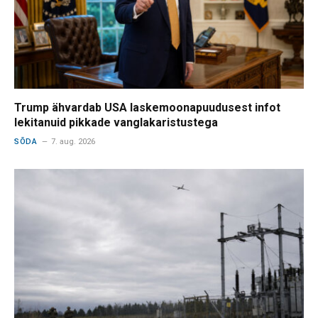
Trump ähvardab USA laskemoonapuudusest infot
lekitanuid pikkade vanglakaristustega
SÕDA
7. aug. 2026