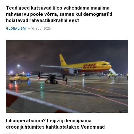
Teadlased kutsuvad üles vähendama maailma
rahvaarvu poole võrra, samas kui demograafid
hoiatavad rahvastikukrahhi eest
GLOBALISM
6. aug. 2026
Libaoperatsioon? Leipzigi lennujaama
droonijuhtumites kahtlustatakse Venemaad