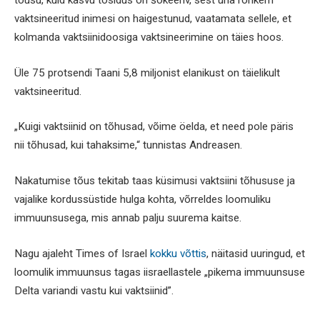
tõusu, kuid kasvu tõsidus on šokeeriv, sest üha rohkem
vaktsineeritud inimesi on haigestunud, vaatamata sellele, et
kolmanda vaktsiinidoosiga vaktsineerimine on täies hoos.
Üle 75 protsendi Taani 5,8 miljonist elanikust on täielikult
vaktsineeritud.
„Kuigi vaktsiinid on tõhusad, võime öelda, et need pole päris
nii tõhusad, kui tahaksime,“ tunnistas Andreasen.
Nakatumise tõus tekitab taas küsimusi vaktsiini tõhususe ja
vajalike kordussüstide hulga kohta, võrreldes loomuliku
immuunsusega, mis annab palju suurema kaitse.
Nagu ajaleht Times of Israel
kokku võttis
, näitasid uuringud, et
loomulik immuunsus tagas iisraellastele „pikema immuunsuse
Delta variandi vastu kui vaktsiinid”.