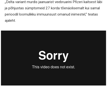
„Delta variant murdis jaanuarist veebruarini Pfizeri kaitsest läbi
ja põhjustas sümptomeid 27 korda tõenäolisemalt kui samal
perioodil loomulikku immuunsust omanud inimestel,” teatas
ajaleht.