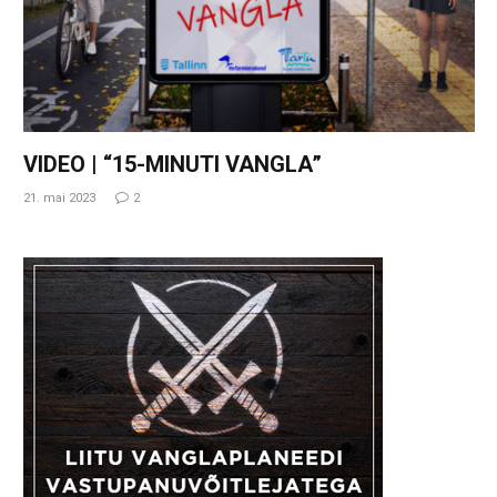
VIDEO | “15-MINUTI VANGLA”
21. mai 2023
2