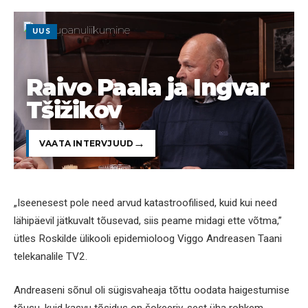
UUS
Raivo Paala ja Ingvar
Tšižikov
VAATA INTERVJUUD
„Iseenesest pole need arvud katastroofilised, kuid kui need
lähipäevil jätkuvalt tõusevad, siis peame midagi ette võtma,”
ütles Roskilde ülikooli epidemioloog Viggo Andreasen Taani
telekanalile TV2.
Andreaseni sõnul oli sügisvaheaja tõttu oodata haigestumise