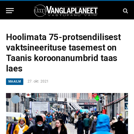
Hoolimata 75-protsendilisest
vaktsineerituse tasemest on
Taanis koroonanumbrid taas
laes
27. okt. 2021
MAAILM