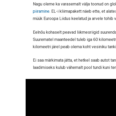
Nagu oleme ka varasemalt välja toonud on gl
piiramine
. EL-i kliimapakett näeb ette, et al
müük Euroopa Liidus keelatud ja arvele tohib
Eelnõu kohaselt peavad liikmesriigid suurend
Suurematel maanteedel tuleb iga 60 kilomeetri 
kilomeetri järel peab olema koht vesiniku tan
Ei saa märkimata jätta, et hetkel saab autot ta
laadimiseks kulub vähemalt pool tundi kuni te