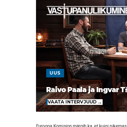
UUS
Raivo Paala ja Ingvar T
VAATA INTERVJUUD
Euroopa Komisjon märgib ka, et kuigi pikemas p