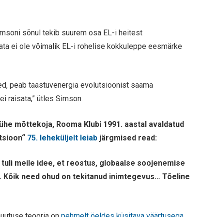
imsoni sõnul tekib suurem osa EL-i heitest
ata ei ole võimalik EL-i rohelise kokkuleppe eesmärke
sed, peab taastuvenergia evolutsioonist saama
i raisata,” ütles Simson.
e ühe mõttekoja, Rooma Klubi 1991. aastal avaldatud
utsioon“
75. leheküljelt leiab
järgmised read:
 tuli meile idee, et reostus, globaalse soojenemise
ti. Kõik need ohud on tekitanud inimtegevus… Tõeline
muutuse teooria on
pehmelt öeldes küsitava väärtusega
,