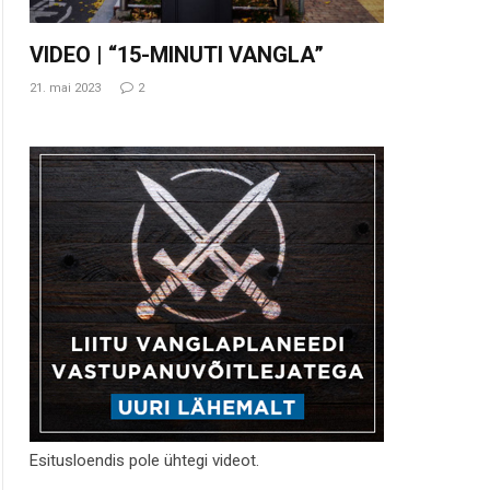
VIDEO | “15-MINUTI VANGLA”
21. mai 2023
2
Esitusloendis pole ühtegi videot.