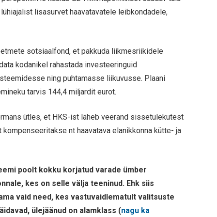
lühiajalist lisasurvet haavatavatele leibkondadele,
etmete sotsiaalfond, et pakkuda liikmesriikidele
idata kodanikel rahastada investeeringuid
üsteemidesse ning puhtamasse liikuvusse. Plaani
mineku tarvis 144,4 miljardit eurot.
mans ütles, et HKS-ist läheb veerand sissetulekutest
t kompenseeritakse nt haavatava elanikkonna kütte- ja
emi poolt kokku korjatud varade ümber
nnale, kes on selle välja teeninud. Ehk siis
ama vaid need, kes vastuvaidlematult valitsuste
täidavad, ülejäänud on alamklass (
nagu ka