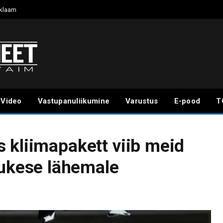
klaam
Video
Vastupanuliikumine
Varustus
E-pood
T
 kliimapakett viib meid
kese lähemale