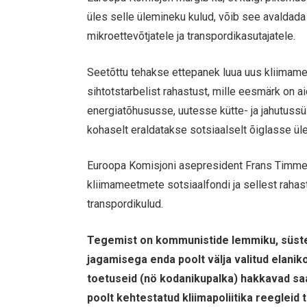
üles selle ülemineku kulud, võib see avaldada 
mikroettevõtjatele ja transpordikasutajatele.
Seetõttu tehakse ettepanek luua uus kliimame
sihtotstarbelist rahastust, mille eesmärk on a
energiatõhususse, uutesse kütte- ja jahutuss
kohaselt eraldatakse sotsiaalselt õiglasse üle
Euroopa Komisjoni asepresident Frans Timmer
kliimameetmete sotsiaalfondi ja sellest rahas
transpordikulud.
Tegemist on kommunistide lemmiku, süste
jagamisega enda poolt välja valitud elaniko
toetuseid (nö kodanikupalka) hakkavad sa
poolt kehtestatud kliimapoliitika reegleid 