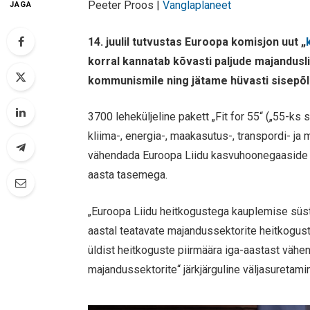
Peeter Proos |
Vanglaplaneet
JAGA
14. juulil tutvustas Euroopa komisjon uut „
korral kannatab kõvasti paljude majandus
kommunismile ning jätame hüvasti sisepõ
3700 leheküljeline pakett „Fit for 55“ („55-ks 
kliima-, energia-, maakasutus-, transpordi- j
vähendada Euroopa Liidu kasvuhoonegaaside h
aasta tasemega.
„Euroopa Liidu heitkogustega kauplemise süs
aastal teatavate majandussektorite heitkogus
üldist heitkoguste piirmäära iga-aastast vähe
majandussektorite“ järkjärguline väljasuretami