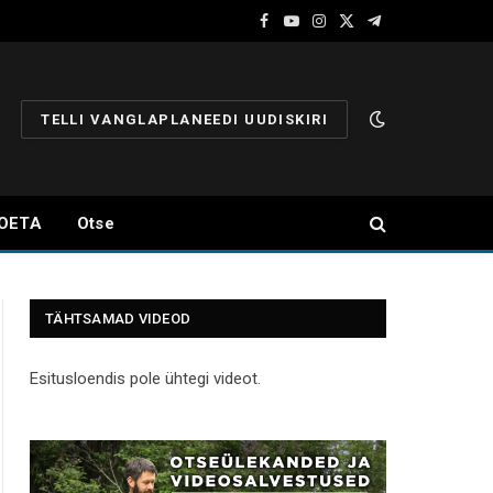
Facebook
YouTube
Instagram
X
Telegram
(Twitter)
TELLI VANGLAPLANEEDI UUDISKIRI
OETA
Otse
TÄHTSAMAD VIDEOD
Esitusloendis pole ühtegi videot.