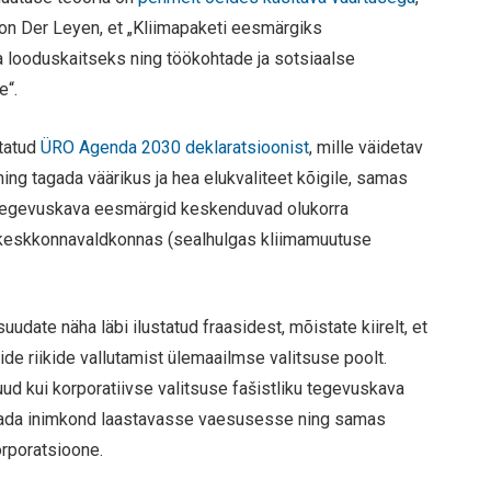
Von Der Leyen, et „Kliimapaketi eesmärgiks
ooduskaitseks ning töökohtade ja sotsiaalse
e“.
utatud
ÜRO Agenda 2030 deklaratsioonist
, mille väidetav
ng tagada väärikus ja hea elukvaliteet kõigile, samas
egevuskava eesmärgid keskenduvad olukorra
a keskkonnavaldkonnas (sealhulgas kliimamuutuse
uudate näha läbi ilustatud fraasidest, mõistate kiirelt, et
de riikide vallutamist ülemaailmse valitsuse poolt.
 kui korporatiivse valitsuse fašistliku tegevuskava
stada inimkond laastavasse vaesusesse ning samas
rporatsioone.