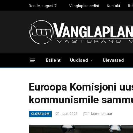
Reede, august 7
Vanglaplaneedist
Kontakt
Re
Esileht
Uudised
Ülevaated
Euroopa Komisjoni uus
kommunismile sammu
21. juuli 2021
1 kommentaar
GLOBALISM