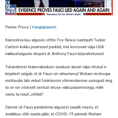
Peeter Proos |
Vanglaplaneet
Käesoleva kuu alguses võttis Fox Newsi saatejuht Tucker
Carlson kokku peamised punktid, mis kooruvad välja USA
nakkushaiguste ekspert dr Anthony Fauci kirjavahetusest.
Tuhandetest teabevabaduse seaduse alusel välja nõutud e-
kirjadest selgub, et dr Fauci on rahastanud Wuhani viroloogia
instituudis läbi viidud funktsiooni võimendamise uuringuid ning
ta on ise otseselt seotud viiruse valla pääsemisega, mille
vastu ta nüüd „võitleb“.
Samuti oli Fauci pandeemia algusest saadik mures, et
avalikkus võib saada jälile, et COVID-19 pärineb Wuhani