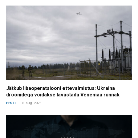
Jätkub libaoperatsiooni ettevalmistus: Ukraina
droonidega võidakse lavastada Venemaa rünnak
EESTI
6. aug. 2026