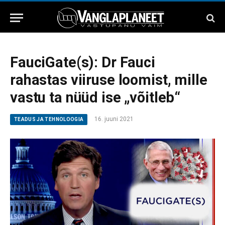
FauciGate(s): Dr Fauci
rahastas viiruse loomist, mille
vastu ta nüüd ise „võitleb“
16. juuni 2021
TEADUS JA TEHNOLOOGIA