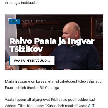
viroloogia instituudist.
UUS
Raivo Paala ja Ingvar
Tšižikov
VAATA INTERVJUUD
Märkimisväärne on ka see, et meilivahetusest tuleb välja, et dr
Fauci suhtleb tihedalt Bill Gatesiga.
Vaata täpsemalt alljärgnevat Pildiraadio poolt dubleeritud
videost. Täispikka saadet “Kuhu läheb maailm” vaata
SIIT
.