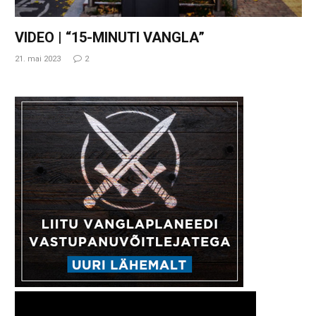
VIDEO | “15-MINUTI VANGLA”
21. mai 2023
2