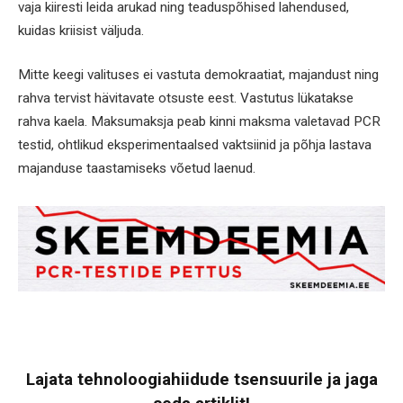
vaja kiiresti leida arukad ning teaduspõhised lahendused,
kuidas kriisist väljuda.
Mitte keegi valituses ei vastuta demokraatiat, majandust ning
rahva tervist hävitavate otsuste eest. Vastutus lükatakse
rahva kaela. Maksumaksja peab kinni maksma valetavad PCR
testid, ohtlikud eksperimentaalsed vaktsiinid ja põhja lastava
majanduse taastamiseks võetud laenud.
Lajata tehnoloogiahiidude tsensuurile ja jaga