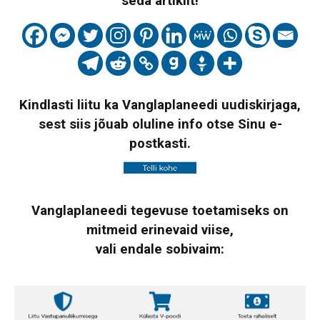
seda artiklit!
Kindlasti liitu ka Vanglaplaneedi uudiskirjaga,
sest siis jõuab oluline info otse Sinu e-
postkasti.
Vanglaplaneedi tegevuse toetamiseks on
mitmeid erinevaid viise,
vali endale sobivaim: