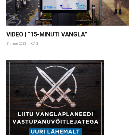
VIDEO | “15-MINUTI VANGLA”
21. mai 2023
2