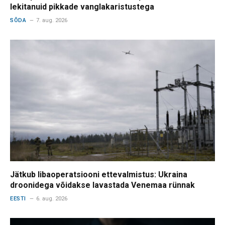
lekitanuid pikkade vanglakaristustega
SÕDA
7. aug. 2026
Jätkub libaoperatsiooni ettevalmistus: Ukraina
droonidega võidakse lavastada Venemaa rünnak
EESTI
6. aug. 2026