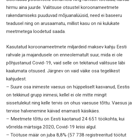
hirmu aina juurde. Valitsuse otsustel koroonameetmete
rakendamiseks puuduvad mõjuanalüüsid, need ei baseeru
teadusel ning on arusaamatu, millist kasu on nii kulukate
meetmetega loodetud saada.
Kasutatud koroonameetmete miljardeid maksev kahju Eesti
rahvale ja majandusele on enneolematult suur, mida ei ole
põhjustanud Covid-19, vaid selle on tekitanud valitsuse läbi
kaalumata otsused. Järgnev on vaid väike osa tegelikest
kahjudest.
– Suure osa inimeste vaesus on hüppeliselt kasvanud, Eestis
on tekkinud grupp inimesi, kellel ei ole mitte mingit
sissetulekut ning kelle tervis on ohus vaesuse tõttu. Vaesus ja
tervise halvenemine käivad enamasti käsikäes.
– Meetmete tõttu on Eesti kaotanud 24 651 töökohta, kui
võrrelda märtsiga 2020, Covid-19 kriisi algul.
– Töötuse määr on juba 8,8% (57 738 registreeritud töötut