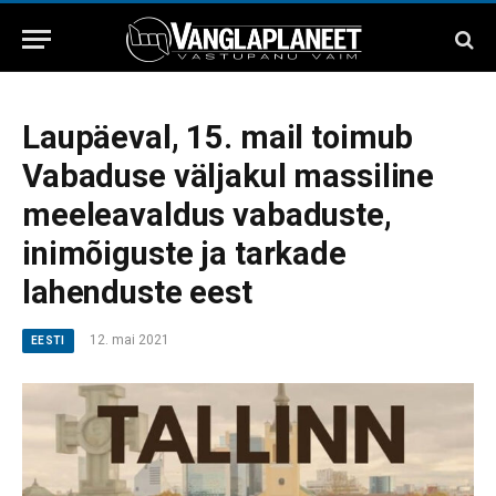
Laupäeval, 15. mail toimub
Vabaduse väljakul massiline
meeleavaldus vabaduste,
inimõiguste ja tarkade
lahenduste eest
12. mai 2021
EESTI