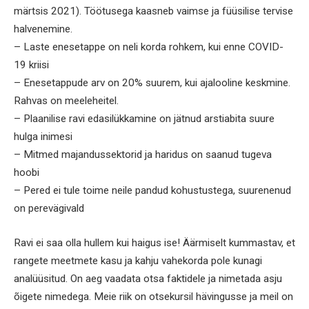
märtsis 2021). Töötusega kaasneb vaimse ja füüsilise tervise
halvenemine.
– Laste enesetappe on neli korda rohkem, kui enne COVID-
19 kriisi
– Enesetappude arv on 20% suurem, kui ajalooline keskmine.
Rahvas on meeleheitel.
– Plaanilise ravi edasilükkamine on jätnud arstiabita suure
hulga inimesi
– Mitmed majandussektorid ja haridus on saanud tugeva
hoobi
– Pered ei tule toime neile pandud kohustustega, suurenenud
on perevägivald
Ravi ei saa olla hullem kui haigus ise! Äärmiselt kummastav, et
rangete meetmete kasu ja kahju vahekorda pole kunagi
analüüsitud. On aeg vaadata otsa faktidele ja nimetada asju
õigete nimedega. Meie riik on otsekursil hävingusse ja meil on