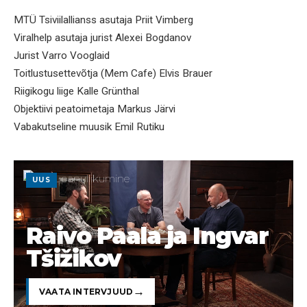
MTÜ Tsiviilallianss asutaja Priit Vimberg
Viralhelp asutaja jurist Alexei Bogdanov
Jurist Varro Vooglaid
Toitlustusettevõtja (Mem Cafe) Elvis Brauer
Riigikogu liige Kalle Grünthal
Objektiivi peatoimetaja Markus Järvi
Vabakutseline muusik Emil Rutiku
UUS
Raivo Paala ja Ingvar
Tšižikov
VAATA INTERVJUUD