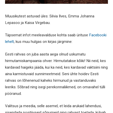
Muusikutest astuvad üles: Silvia Ilves, Emma Johanna
Lepasoo ja Kaisa Virgebau.
Täpsemat infot meeleavalduse kohta saab ürituse
Facebooki
lehelt
, kus muu hulgas on kirjas järgmine:
Eesti rahvas on juba aasta aega olnud uskumatu
hirmutamiskampaania ohver. Hirmutatakse kõiki! Nii neid, kes
kardavad haigeks jääda, kui ka neid, kes kardavad vaktsiini ning
aina karmistuvaid sunnimeetmeid. Seni ühte hoidev Eesti
rahvas on lõhenenud kaheks hirmunud ja vastanduvaks
leeriks. Sõbrad ning isegi perekonnaliikmed, on omavahel tülli
pööranud.
Valitsus ja meedia, selle asemel, et leida arukaid lahendusi,
sisendada positiivseid sõnumeid ning rahvast toetada, külvab