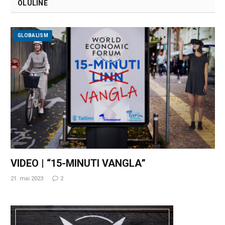
OLULINE
GLOBALISM
VIDEO | “15-MINUTI VANGLA”
21. mai 2023
2