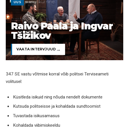
UUS
Raivo Paala ja Ingvar
Tšižikov
VAATA INTERVJUUD
347 SE vastu võtmise korral võib politsei Terviseameti
volitusel:
Küsitleda isikuid ning nõuda nendelt dokumente
Kutsuda politseisse ja kohaldada sundtoomist
Tuvastada isikusamasus
Kohaldada viibimiskeeldu