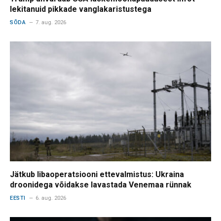
lekitanuid pikkade vanglakaristustega
SÕDA
7. aug. 2026
Jätkub libaoperatsiooni ettevalmistus: Ukraina
droonidega võidakse lavastada Venemaa rünnak
EESTI
6. aug. 2026