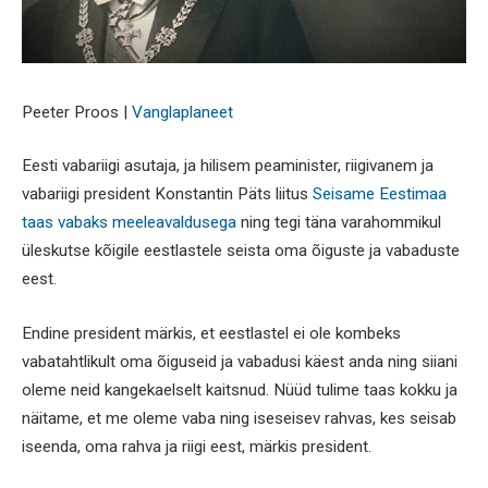
Peeter Proos |
Vanglaplaneet
Eesti vabariigi asutaja, ja hilisem peaminister, riigivanem ja
vabariigi president Konstantin Päts liitus
Seisame Eestimaa
taas vabaks meeleavaldusega
ning tegi täna varahommikul
üleskutse kõigile eestlastele seista oma õiguste ja vabaduste
eest.
Endine president märkis, et eestlastel ei ole kombeks
vabatahtlikult oma õiguseid ja vabadusi käest anda ning siiani
oleme neid kangekaelselt kaitsnud. Nüüd tulime taas kokku ja
näitame, et me oleme vaba ning iseseisev rahvas, kes seisab
iseenda, oma rahva ja riigi eest, märkis president.