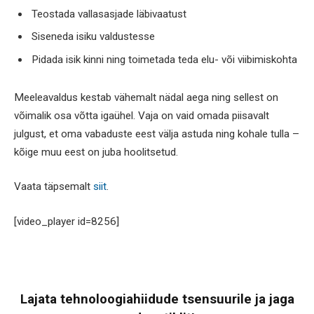
Teostada vallasasjade läbivaatust
Siseneda isiku valdustesse
Pidada isik kinni ning toimetada teda elu- või viibimiskohta
Meeleavaldus kestab vähemalt nädal aega ning sellest on
võimalik osa võtta igaühel. Vaja on vaid omada piisavalt
julgust, et oma vabaduste eest välja astuda ning kohale tulla –
kõige muu eest on juba hoolitsetud.
Vaata täpsemalt
siit
.
[video_player id=8256]
Lajata tehnoloogiahiidude tsensuurile ja jaga