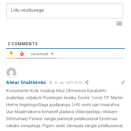
2
COMMENTS
vanemad
Almar Gluštšenko
23. apr. 2021 02:53
Konsatantin Kole muidugi liitus (Armeenia Karabahhi
ärakinkija, seljakoti-Pushinjani teisiku, Eestis “covd-19” Martin
Helme hiigelriigivõlaga juudipanga, LHV, eesti ugri maarahva
Uue Maailmakorra kohaselt jäädava võlaorjastaja, reklaam-
Sõõrumaa) Patarei vangla planeedi peldikuseinal Eestimaa
vabaks seisjatega. Pigem siiski Jämejala vangla peldikuseinal,