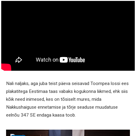
Nali naljaks, aga juba teist päeva seisavad Toompea lossi ees
plakatitega Eestimaa taas vabaks kogukonna liikmed, ehk siis
kõik need inimesed, kes on tõsiselt mures, mida
Nakkushaiguse ennetamise ja tõrje seaduse muudatuse
eelnõu 347 SE endaga kaasa toob.