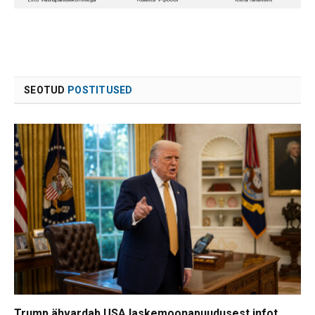
SEOTUD
POSTITUSED
Trump ähvardab USA laskemoonapuudusest infot