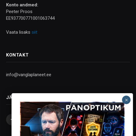
Konto andmed:
Peeter Proos
EE937700771001063744
Vaata lisaks
siit
KONTAKT
info@vanglaplaneet.ee
JÄLGI SOTSIAALMEEDIAS
Facebook
X
Instagram
YouTube
Telegram
(Twitter)