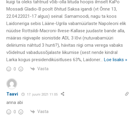
kuigi ta oleks tahtnud võib-olla liituda hoopis ilmselt KaPo
Mossadi Gladio-B poolt õhitud Saksa igandi (vt Õnne 13,
22.04.22021-17 algus) seinal. Samamoodi, nagu ta koos
Laidoneriga sebis Lääne-Ugrila vabamüürlaste Napoleoni elik
nüüdse Rottsildi-Macroni-Ilvese-Kallase juudaste bande alla,
määras riigivapile sionistide ADL 3 lõvi (nutuvabamüüri
deliiriumis nähtud 3 hunti?), hävitas riigi oma verega vabaks
võidelnud vabadussõjalaste liikumise (sest nende kindral
Larka kogus presidendiküsitluses 63%, Laidoner
…
Loe lisaks »
Vasta
0
Taavi
17. juuni 2021 11:05
anna abi
Vasta
0