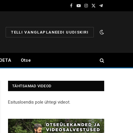
Facebook
YouTube
Instagram
X
Telegram
(Twitter)
TELLI VANGLAPLANEEDI UUDISKIRI
OETA
Otse
TÄHTSAMAD VIDEOD
Esitusloendis pole ühtegi videot.