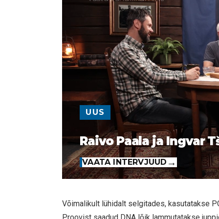
UUS
Raivo Paala ja Ingvar T
VAATA INTERVJUUD
Võimalikult lühidalt selgitades, kasutatakse 
Proovist saadud DNA lõik lammutatakse juppid