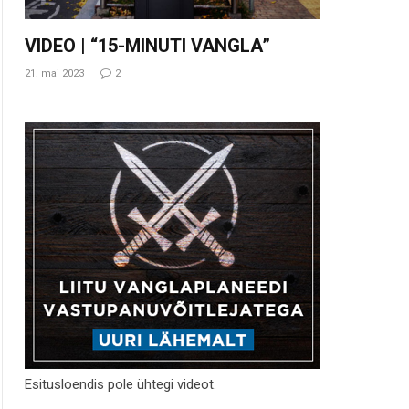
VIDEO | “15-MINUTI VANGLA”
21. mai 2023
2
Esitusloendis pole ühtegi videot.