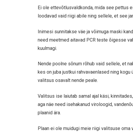
Ei ole ettevõtlusvaldkonda, mida see pettus 
loodavad vaid riigi abile ning sellele, et see j
Inimesi sunnitakse väe ja võimuga maski kandm
need meetmed aitavad PCR teste õigesse vahe
kuulmagi.
Nende poolne sõnum rõhub vaid sellele, et na
kes on juba justkui rahvavaenlased ning kogu 
valitsus osavalt nende peale.
Valitsus ise laiutab samal ajal käsi, kinnitade
aga näe need isehakanud viroloogid, vandenõ
plaanid ära.
Plaan ei ole muidugi meie riigi valitsuse om