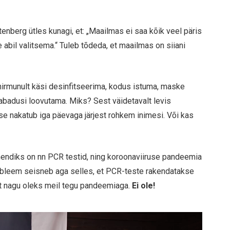
tenberg ütles kunagi, et: „Maailmas ei saa kõik veel päris
e abil valitsema.“ Tuleb tõdeda, et maailmas on siiani
hirmunult käsi desinfitseerima, kodus istuma, maske
abadusi loovutama. Miks? Sest väidetavalt levis
e nakatub iga päevaga järjest rohkem inimesi. Või kas
ndiks on nn PCR testid, ning koroonaviiruse pandeemia
obleem seisneb aga selles, et PCR-teste rakendatakse
jet nagu oleks meil tegu pandeemiaga.
Ei ole!