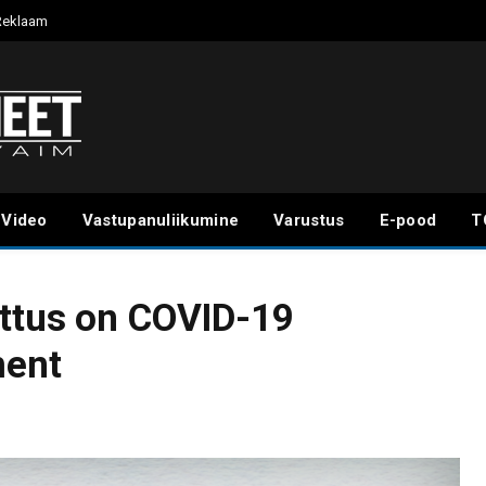
Reklaam
Video
Vastupanuliikumine
Varustus
E-pood
T
ettus on COVID-19
ent