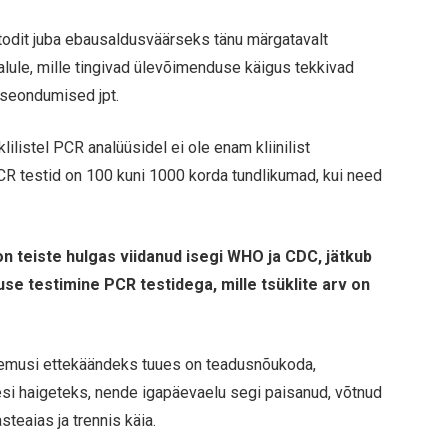
todit juba ebausaldusväärseks tänu märgatavalt
lule, mille tingivad ülevõimenduse käigus tekkivad
d seondumised jpt.
lilistel PCR analüüsidel ei ole enam kliinilist
CR testid on 100 kuni 1000 korda tundlikumad, kui need
n teiste hulgas viidanud isegi WHO ja CDC, jätkub
se testimine PCR testidega, mille tsüklite arv on
tulemusi ettekäändeks tuues on teadusnõukoda,
esi haigeteks, nende igapäevaelu segi paisanud, võtnud
steaias ja trennis käia.