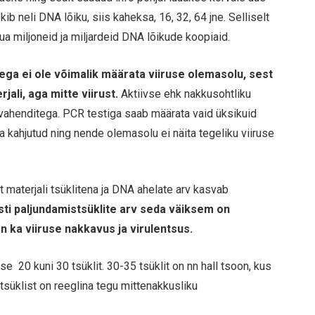
 neli DNA lõiku, siis kaheksa, 16, 32, 64 jne. Selliselt
ua miljoneid ja miljardeid DNA lõikude koopiaid.
ega ei ole võimalik määrata viiruse olemasolu, sest
jali, aga mitte viirust.
Aktiivse ehk nakkusohtliku
 vahenditega. PCR testiga saab määrata vaid üksikuid
ja kahjutud ning nende olemasolu ei näita tegeliku viiruse
 materjali tsüklitena ja DNA ahelate arv kasvab
ti paljundamistsüklite arv seda väiksem on
 ka viiruse nakkavus ja virulentsus.
 20 kuni 30 tsüklit. 30-35 tsüklit on nn hall tsoon, kus
 tsüklist on reeglina tegu mittenakkusliku