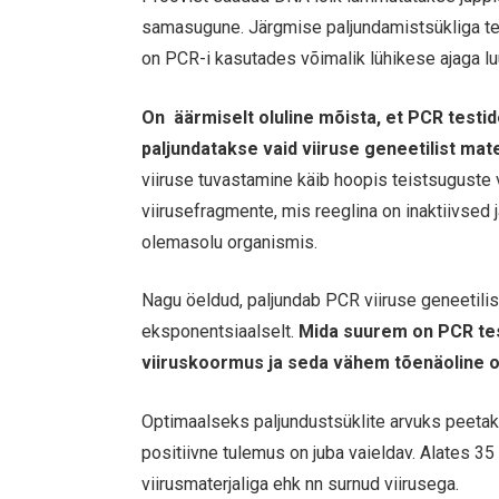
samasugune. Järgmise paljundamistsükliga tekib
on PCR-i kasutades võimalik lühikese ajaga lu
On äärmiselt oluline mõista, et PCR testid
paljundatakse vaid viiruse geneetilist mater
viiruse tuvastamine käib hoopis teistsuguste
viirusefragmente, mis reeglina on inaktiivsed 
olemasolu organismis.
Nagu öeldud, paljundab PCR viiruse geneetilist
eksponentsiaalselt.
Mida suurem on PCR tes
viiruskoormus ja seda vähem tõenäoline on
Optimaalseks paljundustsüklite arvuks peetakse
positiivne tulemus on juba vaieldav. Alates 35
viirusmaterjaliga ehk nn surnud viirusega.