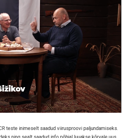
šižikov
PCR teste inimeselt saadud viirusproovi paljundamiseks.
eks ning sealt saadud info põhjal luuakse kõrvale uus