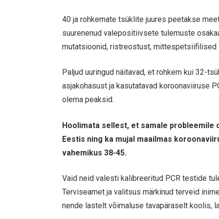
40 ja rohkemate tsüklite juures peetakse mee
suurenenud valepositiivsete tulemuste osakaa
mutatsioonid, ristreostust, mittespetsiifilise
Paljud uuringud näitavad, et rohkem kui 32-tsük
asjakohasust ja kasutatavad koroonaviiruse P
olema peaksid.
Hoolimata sellest, et samale probleemile o
Eestis ning ka mujal maailmas koroonaviiru
vahemikus 38-45.
Vaid neid valesti kalibreeritud PCR testide 
Terviseamet ja valitsus märkinud terveid inim
nende lastelt võimaluse tavapäraselt koolis, la