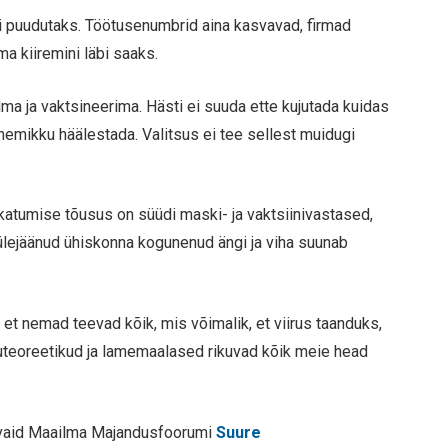
ei puudutaks. Töötusenumbrid aina kasvavad, firmad
ama kiiremini läbi saaks.
a ja vaktsineerima. Hästi ei suuda ette kujutada kuidas
mikku häälestada. Valitsus ei tee sellest muidugi
katumise tõusus on süüdi maski- ja vaktsiinivastased,
ülejäänud ühiskonna kogunenud ängi ja viha suunab
s, et nemad teevad kõik, mis võimalik, et viirus taanduks,
uteoreetikud ja lamemaalased rikuvad kõik meie head
a vaid Maailma Majandusfoorumi
Suure