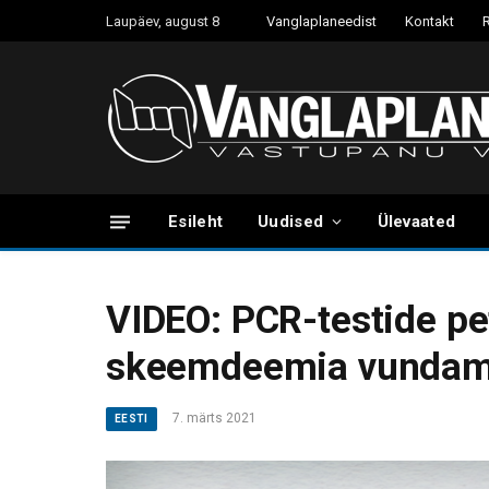
Laupäev, august 8
Vanglaplaneedist
Kontakt
Esileht
Uudised
Ülevaated
VIDEO: PCR-testide p
skeemdeemia vundam
7. märts 2021
EESTI