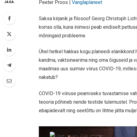
Peeter Proos |
Vanglaplaneet
JAGA
Saksa kirjanik ja filosoof Georg Christoph Lich
korras olla, kuna inimesi peab endiselt pettus
mõningaid probleeme.
Ühel hetkel hakkas kogu planeedi elanikkond 
kandma, vaktsineerima ning oma õiguseid ja v
maailmas uus surmav viirus COVID-19, milless
nakatub?
COVID-19 viiruse peamiseks tuvastamise vahe
teooria põhineb nende testide tulemustel. Pr
ebapädevalt ning seetõttu on lihtne jätta mul