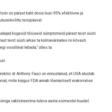
siin on pärast kaht doosi kuni 95% efektiivne ja
utuselevõttu teisipäeval.
 osalejad kogesid tõsiseid sümptomeid pärast teist süsti:
ärast teist süsti ärkas ta külmavärinates nii kõvasti
gi voodilinal lebada,“ ütles ta.
ust.
 direktor dr Anthony Fauci on ennustanud, et USA alustab
at, mille käigus FDA annab tõenäoliselt erakorralise
iiniga vaktsineerima tuleva aasta esimestel kuudel.