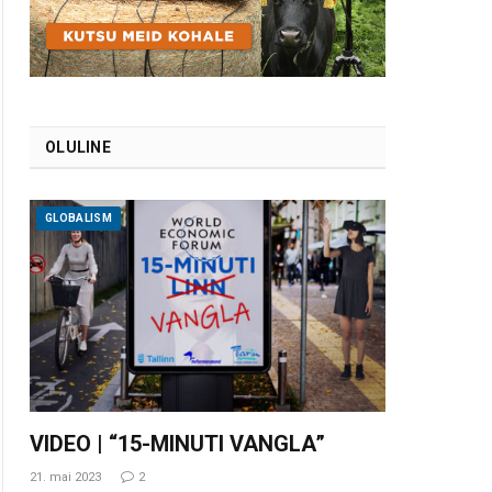
OLULINE
GLOBALISM
VIDEO | “15-MINUTI VANGLA”
21. mai 2023
2