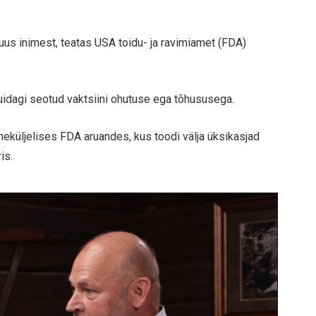
kuus inimest, teatas USA toidu- ja ravimiamet (FDA)
kuidagi seotud vaktsiini ohutuse ega tõhususega.
küljelises FDA aruandes, kus toodi välja üksikasjad
is.