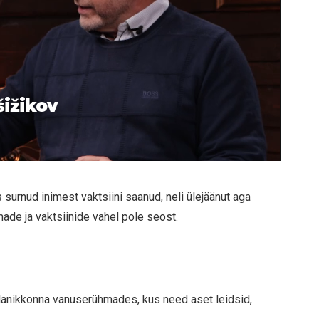
šižikov
s surnud inimest vaktsiini saanud, neli ülejäänut aga
made ja vaktsiinide vahel pole seost.
elanikkonna vanuserühmades, kus need aset leidsid,