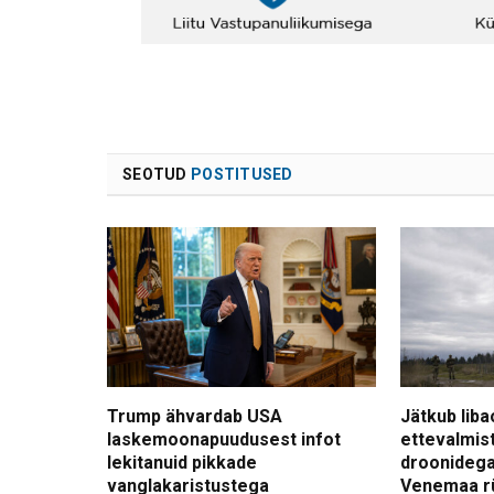
SEOTUD
POSTITUSED
Trump ähvardab USA
Jätkub liba
laskemoonapuudusest infot
ettevalmis
lekitanuid pikkade
droonidega
vanglakaristustega
Venemaa r