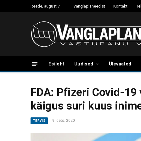
Reede, august 7
Vanglaplaneedist
Kontakt
Re
Esileht
Uudised
Ülevaated
FDA: Pfizeri Covid-19 
käigus suri kuus inim
9. dets. 2020
TERVIS