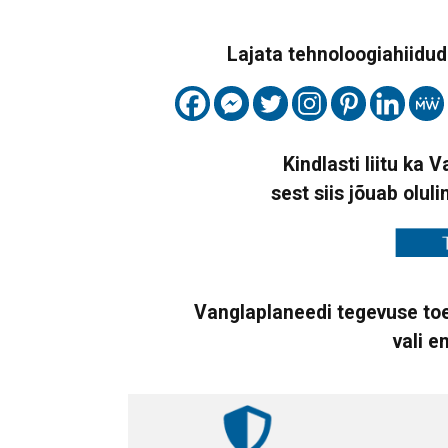
Lajata tehnoloogiahiidude
Kindlasti liitu ka 
sest siis jõuab oluli
Vanglaplaneedi tegevuse toe
vali e