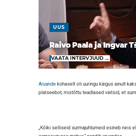
UUS
Raivo Paala ja Ingvar T
VAATA INTERVJUUD
Aruande
kohaselt oli uuringu käigus ainult kak
platseebot, mistõttu teadlased väitsid, et sur
„Kõiki selliseid surmajuhtumeid esineb neis 