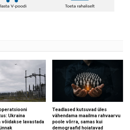
operatsiooni
Teadlased kutsuvad üles
tus: Ukraina
vähendama maailma rahvaarvu
 võidakse lavastada
poole võrra, samas kui
ünnak
demograafid hoiatavad