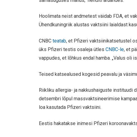
samasuguses mahus,“ nenditi aruandes.
Hoolimata neist andmetest väidab FDA, et vakt
Ühendkuningriik alustas vaktsiini laialdast kas
CNBC
teatab
, et Pfizeri vaktsiinikatsetustel
üks Pfizeri testis osaleja ütles
CNBC-le
, et p
vappudes, et lõhkus endal hamba. „Valus oli ise
Teised katsealused kogesid peavalu ja väsim
Riikliku allergia- ja nakkushaiguste instituudi
detsembri lõpul massvaktsineerimise kampaani
loa kasutada Pfizeri vaktsiini.
Eestis hakatakse inimesi Pfizeri koroonavakts