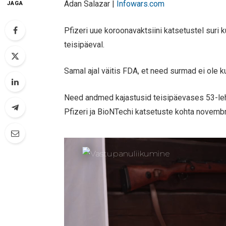
Adan Salazar |
Infowars.com
JAGA
Pfizeri uue koroonavaktsiini katsetustel suri 
teisipäeval.
Samal ajal väitis FDA, et need surmad ei ole 
Need andmed kajastusid teisipäevases 53-lehe
Pfizeri ja BioNTechi katsetuste kohta novembr