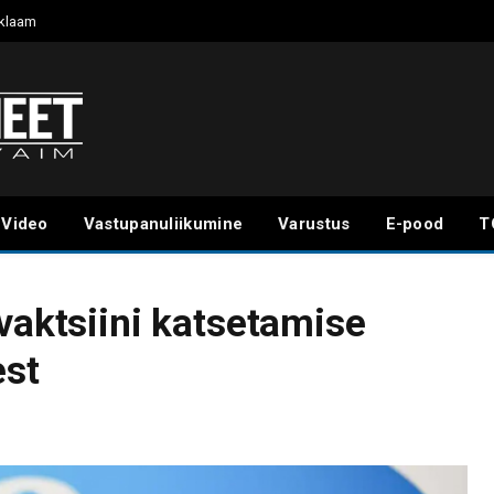
klaam
Video
Vastupanuliikumine
Varustus
E-pood
T
vaktsiini katsetamise
est