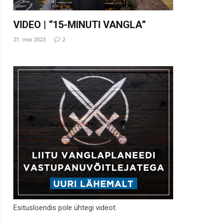
VIDEO | “15-MINUTI VANGLA”
21. mai 2023
2
Esitusloendis pole ühtegi videot.