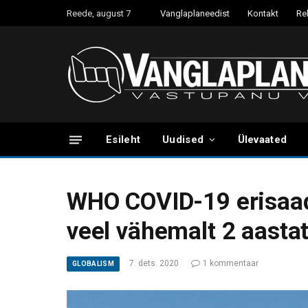
Reede, august 7
Vanglaplaneedist
Kontakt
Re
Esileht
Uudised
Ülevaated
WHO COVID-19 erisaadi
veel vähemalt 2 aasta
7. dets. 2020
1 kommentaar
GLOBALISM