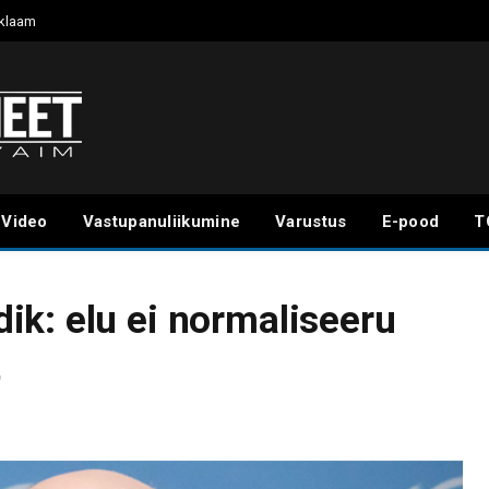
klaam
Video
Vastupanuliikumine
Varustus
E-pood
T
k: elu ei normaliseeru
t