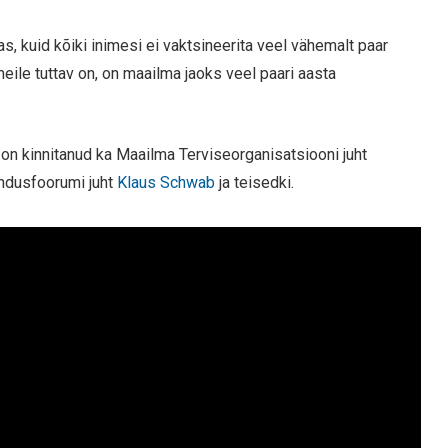
, kuid kõiki inimesi ei vaktsineerita veel vähemalt paar
 meile tuttav on, on maailma jaoks veel paari aasta
on kinnitanud ka Maailma Terviseorganisatsiooni juht
ndusfoorumi juht
Klaus Schwab
ja teisedki.