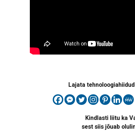
Lajata tehnoloogiahiidude
Kindlasti liitu ka 
sest siis jõuab oluli