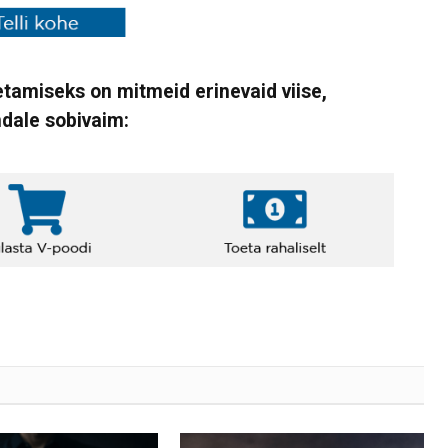
tamiseks on mitmeid erinevaid viise,
ndale sobivaim: