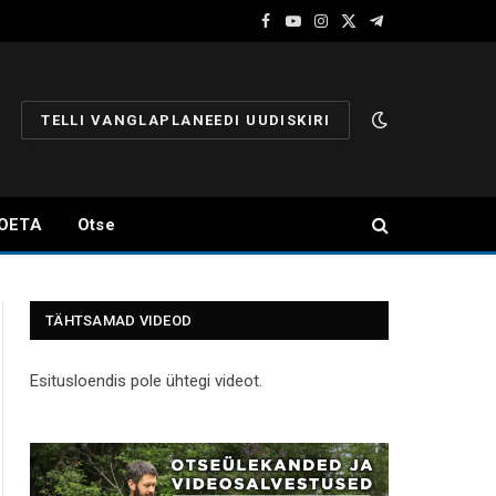
Facebook
YouTube
Instagram
X
Telegram
(Twitter)
TELLI VANGLAPLANEEDI UUDISKIRI
OETA
Otse
TÄHTSAMAD VIDEOD
Esitusloendis pole ühtegi videot.