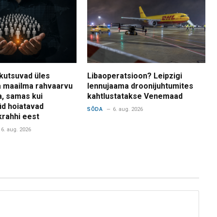
kutsuvad üles
Libaoperatsioon? Leipzigi
 maailma rahvaarvu
lennujaama droonijuhtumites
a, samas kui
kahtlustatakse Venemaad
d hoiatavad
SÕDA
6. aug. 2026
krahhi eest
6. aug. 2026