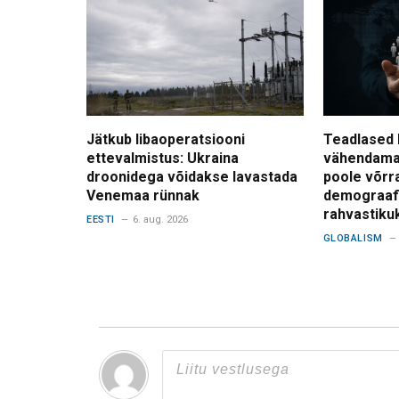
Jätkub libaoperatsiooni
Teadlased 
ettevalmistus: Ukraina
vähendama
droonidega võidakse lavastada
poole võrr
Venemaa rünnak
demograafi
rahvastiku
EESTI
6. aug. 2026
GLOBALISM