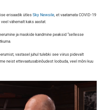
se erisaadik ütles
Sky Newsile
, et vaatamata COVID-19
u veel vähemalt kaks aastat.
tseerumine ja maskide kandmine peaksid “sellesse
ätkuma.
rumist, vastasel juhul tulebki see viirus pidevalt
saame neist ettevaatusabinõudest loobuda, veel mõni kuu