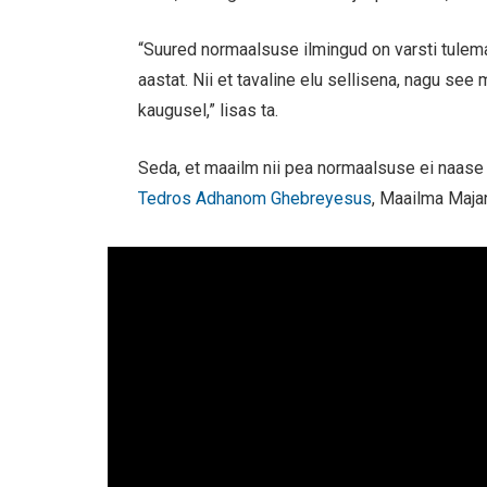
“Suured normaalsuse ilmingud on varsti tulemas
aastat. Nii et tavaline elu sellisena, nagu see
kaugusel,” lisas ta.
Seda, et maailm nii pea normaalsuse ei naase 
Tedros Adhanom Ghebreyesus
, Maailma Maja