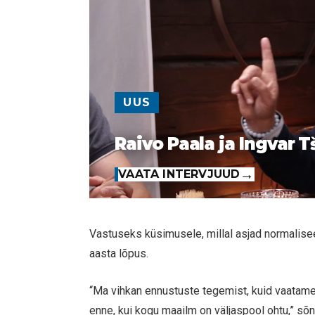
UUS
Raivo Paala ja Ingvar T
VAATA INTERVJUUD
Vastuseks küsimusele, millal asjad normalise
aasta lõpus.
“Ma vihkan ennustuste tegemist, kuid vaatame 
enne, kui kogu maailm on väljaspool ohtu,” sõ