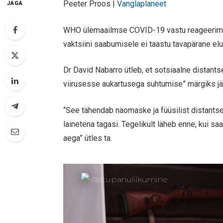
Peeter Proos |
Vanglaplaneet
JAGA
WHO ülemaailmse COVID-19 vastu reageerimi
vaktsiini saabumisele ei taastu tavapärane el
Dr David Nabarro ütleb, et sotsiaalne distan
viirusesse aukartusega suhtumise” märgiks j
“See tähendab näomaske ja füüsilist distantsee
lainetena tagasi. Tegelikult läheb enne, kui 
aega” ütles ta.