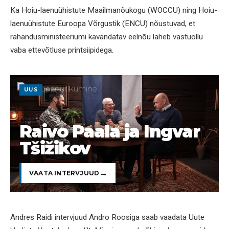
Ka Hoiu-laenuühistute Maailmanõukogu (WOCCU) ning Hoiu-
laenuühistute Euroopa Võrgustik (ENCU) nõustuvad, et
rahandusministeeriumi kavandatav eelnõu läheb vastuollu
vaba ettevõtluse printsiipidega.
UUS
Raivo Paala ja Ingvar
Tšižikov
VAATA INTERVJUUD
Andres Raidi intervjuud Andro Roosiga saab vaadata Uute