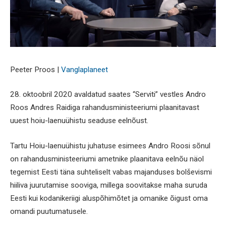
Peeter Proos |
Vanglaplaneet
28. oktoobril 2020 avaldatud saates “Serviti” vestles Andro
Roos Andres Raidiga rahandusministeeriumi plaanitavast
uuest hoiu-laenuühistu seaduse eelnõust.
Tartu Hoiu-laenuühistu juhatuse esimees Andro Roosi sõnul
on rahandusministeeriumi ametnike plaanitava eelnõu näol
tegemist Eesti täna suhteliselt vabas majanduses bolševismi
hiiliva juurutamise sooviga, millega soovitakse maha suruda
Eesti kui kodanikeriigi aluspõhimõtet ja omanike õigust oma
omandi puutumatusele.