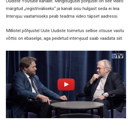
Uudiste Youtube kanalilt. Mingisugusel põhjusel on see video
märgitud „registriväliseks“ ja kanali sisu hulgast seda ei leia.
Intervjuu vaatamiseks peab teadma video täpset aadressi.
Millistel põhjustel Uute Uudiste toimetus sellise otsuse vastu
võttis on ebaselge, aga peidetud intervjuud saab vaadata siit.