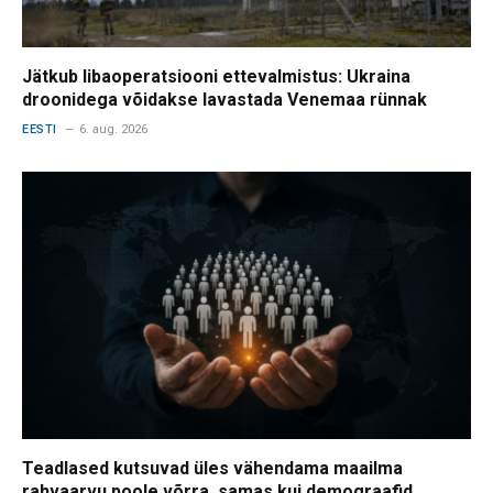
Jätkub libaoperatsiooni ettevalmistus: Ukraina
droonidega võidakse lavastada Venemaa rünnak
EESTI
6. aug. 2026
Teadlased kutsuvad üles vähendama maailma
rahvaarvu poole võrra, samas kui demograafid