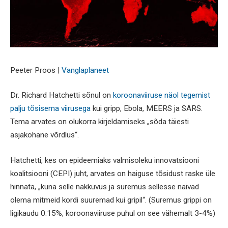
Peeter Proos |
Vanglaplaneet
Dr. Richard Hatchetti sõnul on
koroonaviiruse näol tegemist
palju tõsisema viirusega
kui gripp, Ebola, MEERS ja SARS.
Tema arvates on olukorra kirjeldamiseks „sõda täiesti
asjakohane võrdlus“.
Hatchetti, kes on epideemiaks valmisoleku innovatsiooni
koalitsiooni (CEPI) juht, arvates on haiguse tõsidust raske üle
hinnata, „kuna selle nakkuvus ja suremus sellesse näivad
olema mitmeid kordi suuremad kui gripil“. (Suremus grippi on
ligikaudu 0.15%, koroonaviiruse puhul on see vähemalt 3-4%)