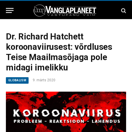
Dr. Richard Hatchett
koroonaviirusest: võrdluses
Teise Maailmasõjaga pole
midagi imelikku
9. märts 2020
GLOBALISM