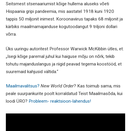
Seitsmest stsenaariumist kõige hullema aluseks võeti
Hispaania gripi pandeemia, mis aastatel 1918 kuni 1920
tappis 50 miljonit inimest. Koroonaviirus tapaks 68 miljonit ja
kärbiks maailmamajanduse kogutoodangut 9 triljoni dollari
võrra.
Üks uuringu autoritest Professor Warwick McKibbin ütles, et:
„Isegi kõige paremal juhul kui haiguse mõju on nõrk, tekib
tohutu majanduslangus ja riigid peavad tegema koostööd, et
suuremaid kahjusid vältida.“
Maailmavalitsus?
New World Order
? Kas toimub sama, mis
peale suurpankurite poolt korraldatud Teist Maailmasõda, kui
loodi ÜRO?
Probleem- reaktsioon-lahendus!