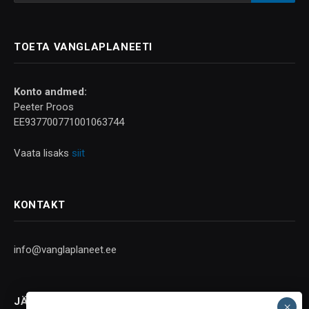
TOETA VANGLAPLANEETI
Konto andmed:
Peeter Proos
EE937700771001063744
Vaata lisaks
siit
KONTAKT
info@vanglaplaneet.ee
JÄLGI SOTSIAALMEEDIAS