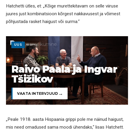
Hatchetti ütles, et: „Kõige murettekitavam on selle viiruse
juures just kombinatsioon kõrgest nakkavusest ja võimest
põhjustada rasket haigust või surma.“
UUS
Raivo Paala ja Ingvar
Tšižikov
VAATA INTERVJUUD
„Peale 1918. aasta Hispaania grippi pole me näinud haigust,
mis need omadused sama moodi ühendaks,“ lisas Hatchett.