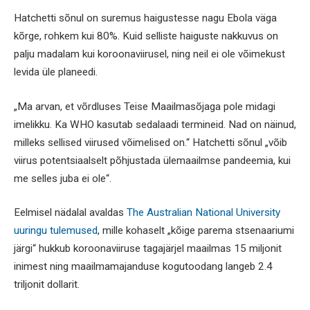
Hatchetti sõnul on suremus haigustesse nagu Ebola väga
kõrge, rohkem kui 80%. Kuid selliste haiguste nakkuvus on
palju madalam kui koroonaviirusel, ning neil ei ole võimekust
levida üle planeedi.
„Ma arvan, et võrdluses Teise Maailmasõjaga pole midagi
imelikku. Ka WHO kasutab sedalaadi termineid. Nad on näinud,
milleks sellised viirused võimelised on.“ Hatchetti sõnul „võib
viirus potentsiaalselt põhjustada ülemaailmse pandeemia, kui
me selles juba ei ole“.
Eelmisel nädalal avaldas
The Australian National University
uuringu tulemused
, mille kohaselt „kõige parema stsenaariumi
järgi“ hukkub koroonaviiruse tagajärjel maailmas 15 miljonit
inimest ning maailmamajanduse kogutoodang langeb 2.4
triljonit dollarit.