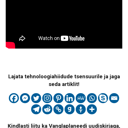
Lajata tehnoloogiahiidude tsensuurile ja jaga
seda artiklit!
Kindlasti liitu ka Vanglaplaneedi uudiskirjaga,