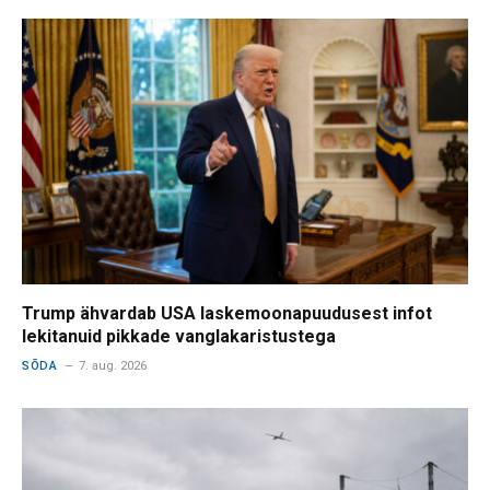
Trump ähvardab USA laskemoonapuudusest infot
lekitanuid pikkade vanglakaristustega
SÕDA
7. aug. 2026