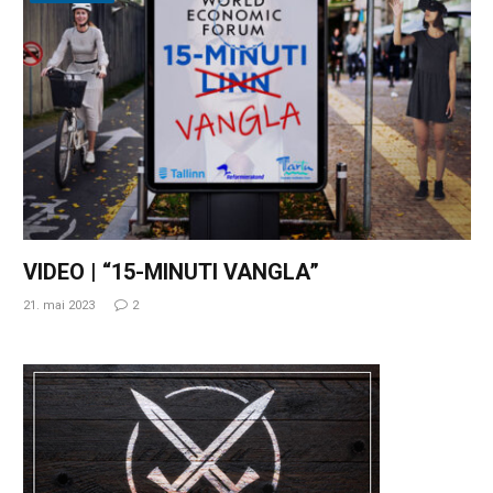
VIDEO | “15-MINUTI VANGLA”
21. mai 2023
2