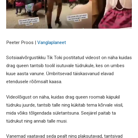
Peeter Proos |
Vanglaplaneet
Sotsiaalvõrgustikku Tik Toki postitatud videost on näha kuidas
drag queen tantsib toolil isutuvale tüdrukule, kes on umbes
kuue aasta vanune. Ümbritsevad täiskasvanud elavad
etendusele rõõmsalt kaasa.
Videolõigust on näha, kuidas drag queen roomab käpukil
tüdruku juurde, tantsib talle ning kükitab tema kõrvale viisil,
mida võiks tõlgendada sületantsuna. Seejärel paitab ta
tüdrukut ning annab talle musi.
Vanemad vaatavad seda pealt ning plaksutavad, tantsivad