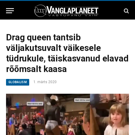
Drag queen tantsib
väljakutsuvalt väikesele
tüdrukule, täiskasvanud elavad
rõõmsalt kaasa
1. märts 2020
GLOBALISM