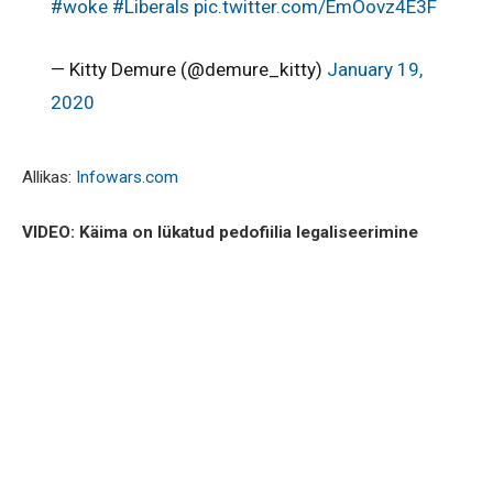
#woke
#Liberals
pic.twitter.com/EmOovz4E3F
— Kitty Demure (@demure_kitty)
January 19,
2020
Allikas:
Infowars.com
VIDEO: Käima on lükatud pedofiilia legaliseerimine