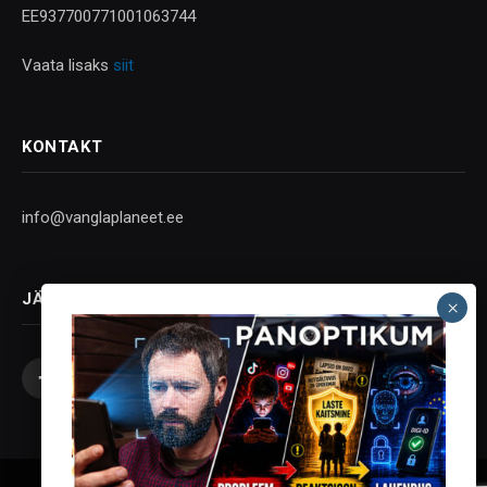
EE937700771001063744
Vaata lisaks
siit
KONTAKT
info@vanglaplaneet.ee
JÄLGI SOTSIAALMEEDIAS
Facebook
X
Instagram
YouTube
Telegram
(Twitter)