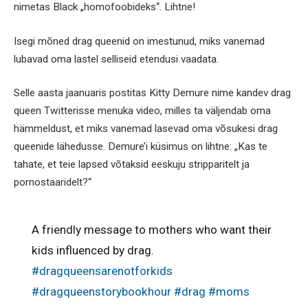
nimetas Black „homofoobideks“. Lihtne!
Isegi mõned drag queenid on imestunud, miks vanemad
lubavad oma lastel selliseid etendusi vaadata.
Selle aasta jaanuaris postitas Kitty Demure nime kandev drag
queen Twitterisse menuka video, milles ta väljendab oma
hämmeldust, et miks vanemad lasevad oma võsukesi drag
queenide lähedusse. Demure’i küsimus on lihtne: „Kas te
tahate, et teie lapsed võtaksid eeskuju stripparitelt ja
pornostaaridelt?“
A friendly message to mothers who want their
kids influenced by drag.
#dragqueensarenotforkids
#dragqueenstorybookhour
#drag
#moms