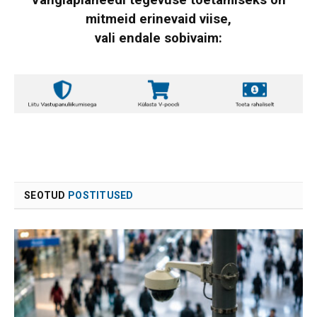
Vanglaplaneedi tegevuse toetamiseks on
mitmeid erinevaid viise,
vali endale sobivaim:
SEOTUD
POSTITUSED