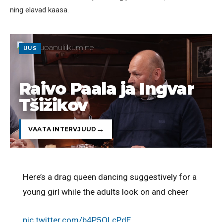
ning elavad kaasa.
UUS
Raivo Paala ja Ingvar
Tšižikov
VAATA INTERVJUUD
Here’s a drag queen dancing suggestively for a
young girl while the adults look on and cheer
pic.twitter.com/b4P5OLcPdE