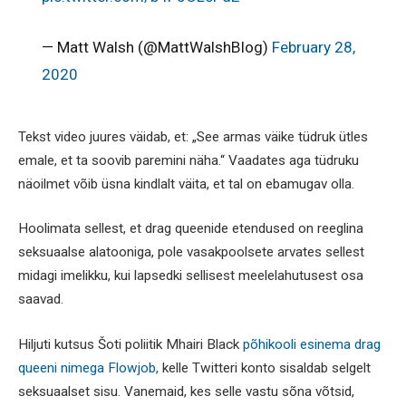
— Matt Walsh (@MattWalshBlog)
February 28,
2020
Tekst video juures väidab, et: „See armas väike tüdruk ütles
emale, et ta soovib paremini näha.“ Vaadates aga tüdruku
näoilmet võib üsna kindlalt väita, et tal on ebamugav olla.
Hoolimata sellest, et drag queenide etendused on reeglina
seksuaalse alatooniga, pole vasakpoolsete arvates sellest
midagi imelikku, kui lapsedki sellisest meelelahutusest osa
saavad.
Hiljuti kutsus Šoti poliitik Mhairi Black
põhikooli esinema drag
queeni nimega Flowjob,
kelle Twitteri konto sisaldab selgelt
seksuaalset sisu. Vanemaid, kes selle vastu sõna võtsid,