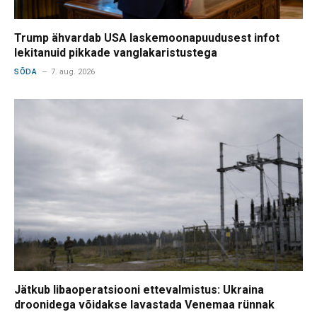
Trump ähvardab USA laskemoonapuudusest infot
lekitanuid pikkade vanglakaristustega
SÕDA
7. aug. 2026
Jätkub libaoperatsiooni ettevalmistus: Ukraina
droonidega võidakse lavastada Venemaa rünnak