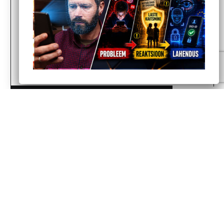
Orgaaniline Lion's Mane (lõvilakk-
korallnarmik) pulber + ekstrakt 90
kapslit
29.00
€
25.00
€
JÄLGI MEID SOTSIAALMEEDIAS
Facebook
YouTube
Instagram
Twitter