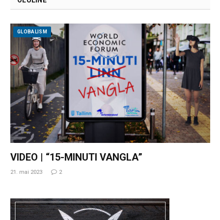
OLULINE
GLOBALISM
VIDEO | “15-MINUTI VANGLA”
21. mai 2023
2