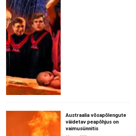
Austraalia võsapõlengute
väidetav peapõhjus on
vaimusünnitis