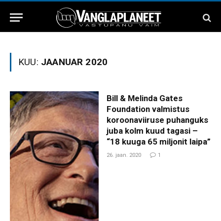
KUU:
JAANUAR 2020
Bill & Melinda Gates
Foundation valmistus
koroonaviiruse puhanguks
juba kolm kuud tagasi –
“18 kuuga 65 miljonit laipa”
26. jaan. 2020
1