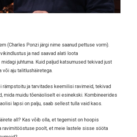
em (Charles Ponzi järgi nime saanud pettuse vorm).
vikindlustus ja nad saavad alati loota
 midagi juhtuma. Kuid paljud katsumused tekivad just
või aju talitlushäiretega.
 rämpstoitu ja tarvitades keemilisi ravimeid, tekivad
d, mida muidu tõenäoliselt ei esinekski. Kombineerides
aolisi lapsi on palju, saab sellest tulla vaid kaos.
äirete all? Kas võib olla, et tegemist on hoopis
a ravimitööstuse poolt, et meie lastele sisse sööta
kasumeid?