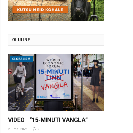
OLULINE
GLOBALISM
VIDEO | “15-MINUTI VANGLA”
21. mai 2023
2