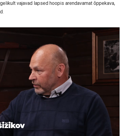
egelikult vajavad lapsed hoopis arendavamat õppekava,
d.
šižikov