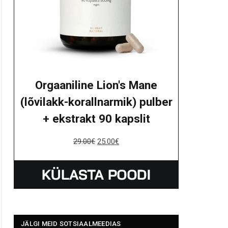
Orgaaniline Lion's Mane
(lõvilakk-korallnarmik) pulber
+ ekstrakt 90 kapslit
29.00
€
25.00
€
JÄLGI MEID SOTSIAALMEEDIAS