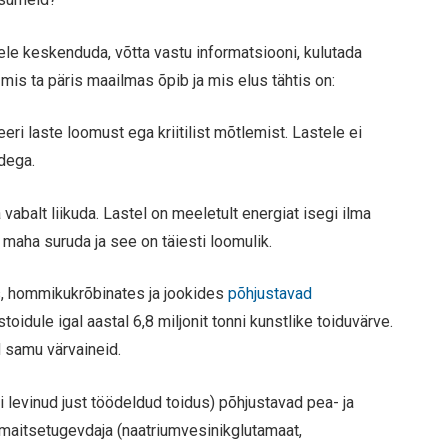
ele keskenduda, võtta vastu informatsiooni, kulutada
, mis ta päris maailmas õpib ja mis elus tähtis on:
eri laste loomust ega kriitilist mõtlemist. Lastele ei
dega.
 vabalt liikuda. Lastel on meeletult energiat isegi ilma
 maha suruda ja see on täiesti loomulik.
s, hommikukrõbinates ja jookides
põhjustavad
oidule igal aastal 6,8 miljonit tonni kunstlike toiduvärve.
d samu värvaineid.
ti levinud just töödeldud toidus) põhjustavad pea- ja
 maitsetugevdaja (naatriumvesinikglutamaat,