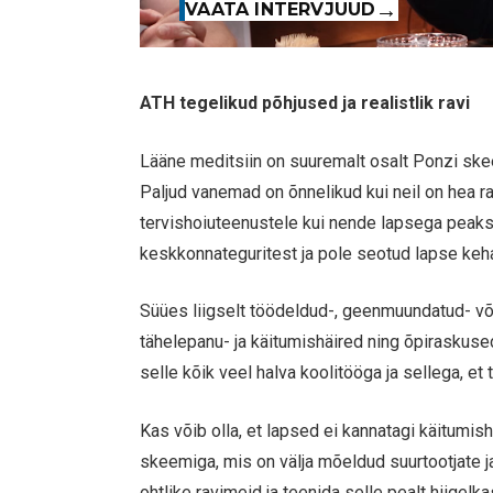
VAATA INTERVJUUD
ATH tegelikud põhjused ja realistlik ravi
Lääne meditsiin on suuremalt osalt Ponzi ske
Paljud vanemad on õnnelikud kui neil on hea ra
tervishoiuteenustele kui nende lapsega peaks
keskkonnateguritest ja pole seotud lapse keha 
Süües liigselt töödeldud-, geenmuundatud- või
tähelepanu- ja käitumishäired ning õpiraskuse
selle kõik veel halva koolitööga ja sellega, et t
Kas võib olla, et lapsed ei kannatagi käitumish
skeemiga, mis on välja mõeldud suurtootjate j
ohtlike ravimeid ja teenida selle pealt hiigel