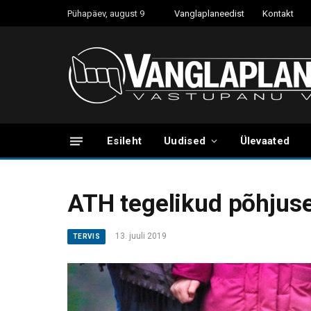
Pühapäev, august 9
Vanglaplaneedist
Kontakt
Esileht
Uudised
Ülevaated
ATH tegelikud põhjused 
13. juuli 2019
TERVIS