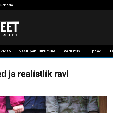
Reklaam
Video
Vastupanuliikumine
Varustus
E-pood
T
ja realistlik ravi