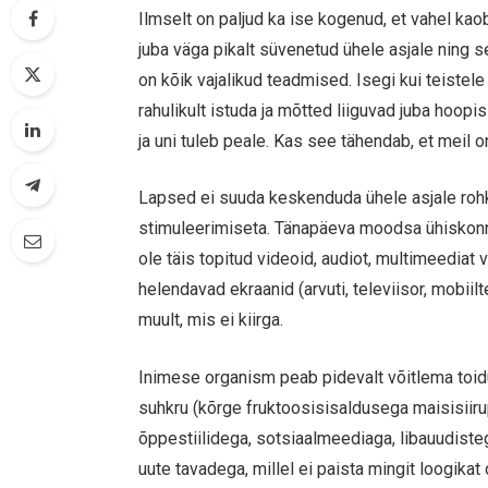
Ilmselt on paljud ka ise kogenud, et vahel kao
juba väga pikalt süvenetud ühele asjale ning 
on kõik vajalikud teadmised. Isegi kui teistel
rahulikult istuda ja mõtted liiguvad juba hoopis
ja uni tuleb peale. Kas see tähendab, et meil 
Lapsed ei suuda keskenduda ühele asjale rohk
stimuleerimiseta. Tänapäeva moodsa ühiskonna
ole täis topitud videoid, audiot, multimeediat 
helendavad ekraanid (arvuti, televiisor, mobii
muult, mis ei kiirga.
Inimese organism peab pidevalt võitlema toid
suhkru (kõrge fruktoosisisaldusega maisisiiru
õppestiilidega, sotsiaalmeediaga, libauudisteg
uute tavadega, millel ei paista mingit loogikat