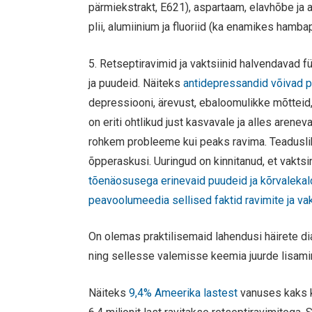
pärmiekstrakt, E621), aspartaam, elavhõbe ja 
plii, alumiinium ja fluoriid (ka enamikes ham
5. Retseptiravimid ja vaktsiinid halvendavad fü
ja puudeid. Näiteks
antidepressandid võivad 
depressiooni, ärevust, ebaloomulikke mõtteid,
on eriti ohtlikud just kasvavale ja alles aren
rohkem probleeme kui peaks ravima. Teadusliku
õpperaskusi. Uuringud on kinnitanud, et vaktsi
tõenäosusega erinevaid puudeid ja kõrvaleka
peavoolumeedia sellised faktid ravimite ja vak
On olemas praktilisemaid lahendusi häirete di
ning sellesse valemisse keemia juurde lisami
Näiteks
9,4% Ameerika lastest
vanuses kaks k