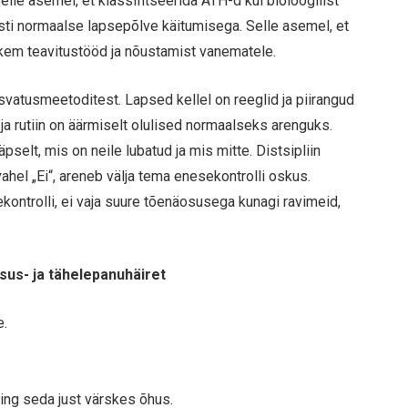
Selle asemel, et klassifitseerida ATH-d kui bioloogilist
iesti normaalse lapsepõlve käitumisega. Selle asemel, et
hkem teavitustööd ja nõustamist vanematele.
vatusmeetoditest. Lapsed kellel on reeglid ja piirangud
ja rutiin on äärmiselt olulised normaalseks arenguks.
selt, mis on neile lubatud ja mis mitte. Distsipliin
vahel „Ei“, areneb välja tema enesekontrolli oskus.
kontrolli, ei vaja suure tõenäosusega kunagi ravimeid,
ivsus- ja tähelepanuhäiret
e.
ning seda just värskes õhus.