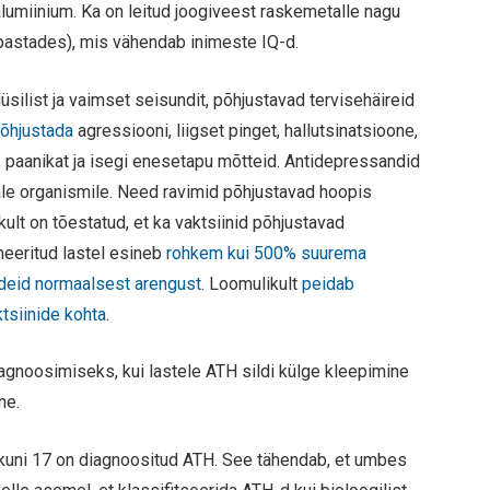
alumiinium. Ka on leitud joogiveest raskemetalle nagu
bapastades), mis vähendab inimeste IQ-d.
üsilist ja vaimset seisundit, põhjustavad tervisehäireid
põhjustada
agressiooni, liigset pinget, hallutsinatsioone,
 paanikat ja isegi enesetapu mõtteid. Antidepressandid
evale organismile. Need ravimid põhjustavad hoopis
lt on tõestatud, et ka vaktsiinid põhjustavad
neeritud lastel esineb
rohkem kui 500% suurema
ldeid normaalsest arengust
. Loomulikult
peidab
tsiinide kohta
.
agnoosimiseks, kui lastele ATH sildi külge kleepimine
ne.
uni 17 on diagnoositud ATH. See tähendab, et umbes