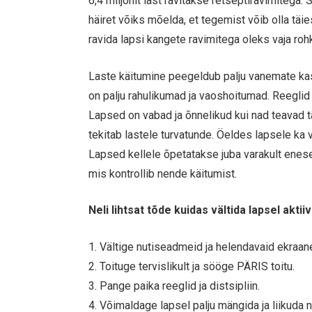
6,4 miljonit last ravitakse retseptiravimitega. 
häiret võiks mõelda, et tegemist võib olla tä
ravida lapsi kangete ravimitega oleks vaja ro
Laste käitumine peegeldub palju vanemate kas
on palju rahulikumad ja vaoshoitumad. Reeglid 
Lapsed on vabad ja õnnelikud kui nad teavad täp
tekitab lastele turvatunde. Öeldes lapsele ka 
Lapsed kellele õpetatakse juba varakult enese
mis kontrollib nende käitumist.
Neli lihtsat tõde kuidas vältida lapsel akti
1. Vältige nutiseadmeid ja helendavaid ekraan
2. Toituge tervislikult ja sööge PÄRIS toitu.
3. Pange paika reeglid ja distsipliin.
4. Võimaldage lapsel palju mängida ja liikuda 