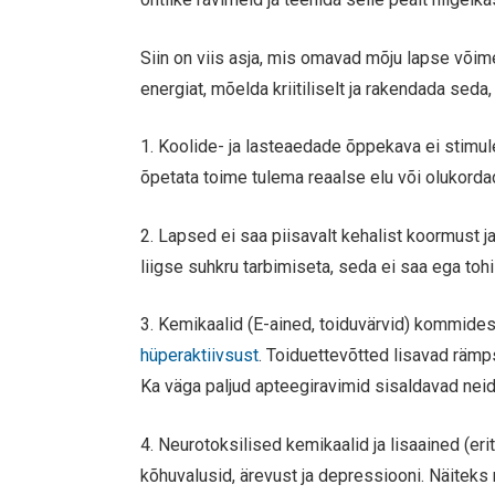
Siin on viis asja, mis omavad mõju lapse võim
energiat, mõelda kriitiliselt ja rakendada seda
1. Koolide- ja lasteaedade õppekava ei stimule
õpetata toime tulema reaalse elu või olukorda
2. Lapsed ei saa piisavalt kehalist koormust ja
liigse suhkru tarbimiseta, seda ei saa ega tohi
3. Kemikaalid (E-ained, toiduvärvid) kommide
hüperaktiivsust
. Toiduettevõtted lisavad rämpst
Ka väga paljud apteegiravimid sisaldavad nei
4. Neurotoksilised kemikaalid ja lisaained (eri
kõhuvalusid, ärevust ja depressiooni. Näiteks