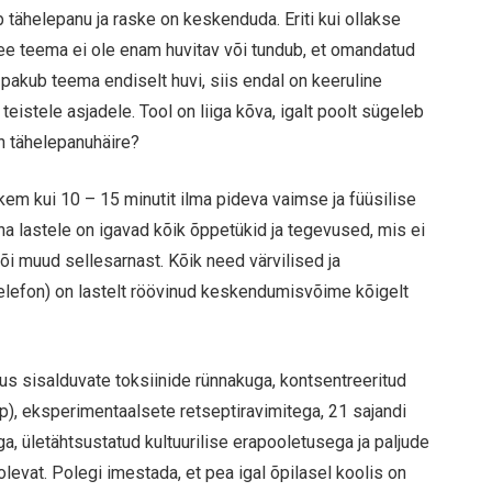
b tähelepanu ja raske on keskenduda. Eriti kui ollakse
see teema ei ole enam huvitav või tundub, et omandatud
e pakub teema endiselt huvi, siis endal on keeruline
 teistele asjadele. Tool on liiga kõva, igalt poolt sügeleb
on tähelepanuhäire?
em kui 10 – 15 minutit ilma pideva vaimse ja füüsilise
 lastele on igavad kõik õppetükid ja tegevused, mis ei
või muud sellesarnast. Kõik need värvilised ja
ltelefon) on lastelt röövinud keskendumisvõime kõigelt
us sisalduvate toksiinide rünnakuga, kontsentreeritud
p), eksperimentaalsete retseptiravimitega, 21 sajandi
a, ületähtsustatud kultuurilise erapooletusega ja paljude
 olevat. Polegi imestada, et pea igal õpilasel koolis on