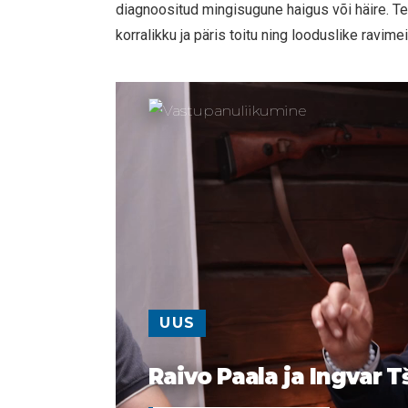
diagnoositud mingisugune haigus või häire. T
korralikku ja päris toitu ning looduslike ravimei
UUS
Raivo Paala ja Ingvar T