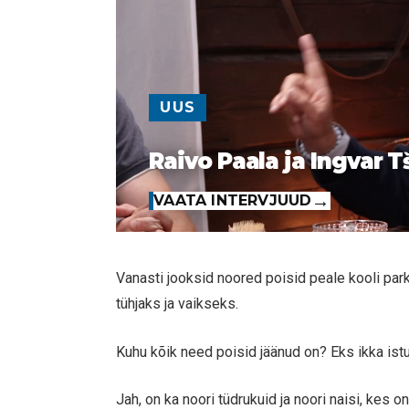
UUS
Raivo Paala ja Ingvar T
VAATA INTERVJUUD
Vanasti jooksid noored poisid peale kooli park
tühjaks ja vaikseks.
Kuhu kõik need poisid jäänud on? Eks ikka ist
Jah, on ka noori tüdrukuid ja noori naisi, kes 