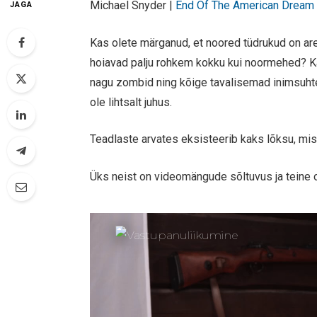
Michael Snyder |
End Of The American Dream
JAGA
Kas olete märganud, et noored tüdrukud on are
hoiavad palju rohkem kokku kui noormehed? K
nagu zombid ning kõige tavalisemad inimsuht
ole lihtsalt juhus.
Teadlaste arvates eksisteerib kaks lõksu, mi
Üks neist on videomängude sõltuvus ja teine o