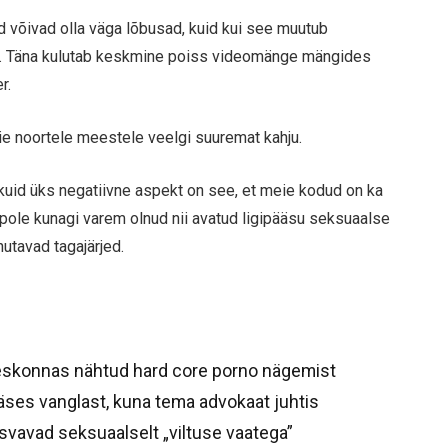
d võivad olla väga lõbusad, kuid kui see muutub
kud. Täna kulutab keskmine poiss videomänge mängides
r.
meie noortele meestele veelgi suuremat kahju.
kuid üks negatiivne aspekt on see, et meie kodud on ka
pole kunagi varem olnud nii avatud ligipääsu seksuaalse
utavad tagajärjed.
keskonnas nähtud hard core porno nägemist
äses vanglast, kuna tema advokaat juhtis
asvavad seksuaalselt „viltuse vaatega”