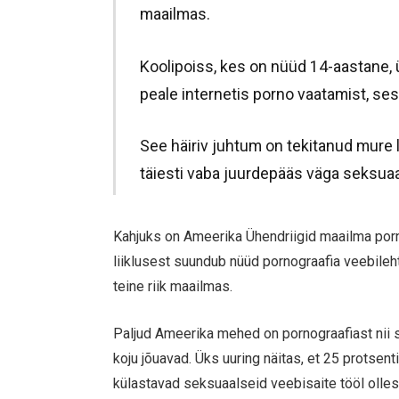
maailmas.
Koolipoiss, kes on nüüd 14-aastane, ü
peale internetis porno vaatamist, ses
See häiriv juhtum on tekitanud mure 
täiesti vaba juurdepääs väga seksuaa
Kahjuks on Ameerika Ühendriigid maailma porn
liiklusest suundub nüüd pornograafia veebile
teine riik maailmas.
Paljud Ameerika mehed on pornograafiast nii sõ
koju jõuavad. Üks uuring näitas, et 25 protsenti
külastavad seksuaalseid veebisaite tööl olles