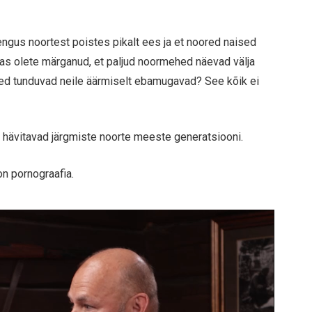
ngus noortest poistes pikalt ees ja et noored naised
as olete märganud, et paljud noormehed näevad välja
ed tunduvad neile äärmiselt ebamugavad? See kõik ei
s hävitavad järgmiste noorte meeste generatsiooni.
n pornograafia.