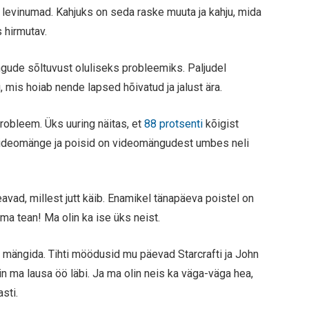
levinumad. Kahjuks on seda raske muuta ja kahju, mida
 hirmutav.
ude sõltuvust oluliseks probleemiks. Paljudel
, mis hoiab nende lapsed hõivatud ja jalust ära.
obleem. Üks uuring näitas, et
88 protsenti
kõigist
videomänge ja poisid on videomängudest umbes neli
vad, millest jutt käib. Enamikel tänapäeva poistel on
ma tean! Ma olin ka ise üks neist.
mängida. Tihti möödusid mu päevad Starcrafti ja John
 ma lausa öö läbi. Ja ma olin neis ka väga-väga hea,
sti.