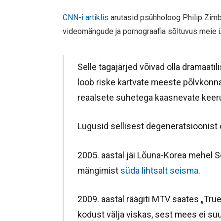
CNN-i artiklis
arutasid psühholoog Philip Zimba
videomängude ja pornograafia sõltuvus meie 
Selle tagajärjed võivad olla dramaati
loob riske kartvate meeste põlvkonna
reaalsete suhetega kaasnevate keeruk
Lugusid sellisest degeneratsioonist 
2005. aastal jäi Lõuna-Korea mehel S
mängimist
süda lihtsalt seisma
.
2009. aastal räägiti MTV saates „Tru
kodust välja viskas, sest mees ei suu