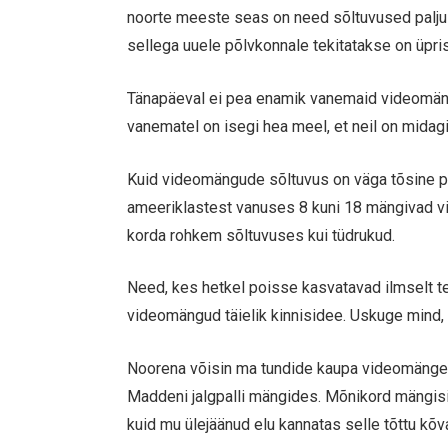
noorte meeste seas on need sõltuvused palju 
sellega uuele põlvkonnale tekitatakse on üpris
Tänapäeval ei pea enamik vanemaid videomäng
vanematel on isegi hea meel, et neil on midagi
Kuid videomängude sõltuvus on väga tõsine pr
ameeriklastest vanuses 8 kuni 18 mängivad 
korda rohkem sõltuvuses kui tüdrukud.
Need, kes hetkel poisse kasvatavad ilmselt tea
videomängud täielik kinnisidee. Uskuge mind, 
Noorena võisin ma tundide kaupa videomänge 
Maddeni jalgpalli mängides. Mõnikord mängisin
kuid mu ülejäänud elu kannatas selle tõttu kõva