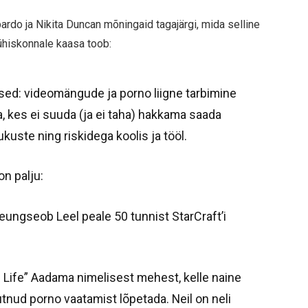
rdo ja Nikita Duncan mõningaid tagajärgi, mida selline
ühiskonnale kaasa toob:
lised: videomängude ja porno liigne tarbimine
, kes ei suuda (ja ei taha) hakkama saada
uste ning riskidega koolis ja tööl.
on palju:
eungseob Leel peale 50 tunnist StarCraft’i
e Life” Aadama nimelisest mehest, kelle naine
tnud porno vaatamist lõpetada. Neil on neli