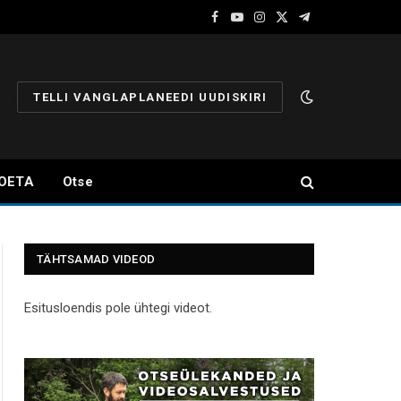
Facebook
YouTube
Instagram
X
Telegram
(Twitter)
TELLI VANGLAPLANEEDI UUDISKIRI
OETA
Otse
TÄHTSAMAD VIDEOD
Esitusloendis pole ühtegi videot.