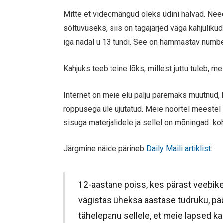
Mitte et videomängud oleks üdini halvad. Nee
sõltuvuseks, siis on tagajärjed väga kahjuli
iga nädal u 13 tundi. See on hämmastav numbe
Kahjuks teeb teine lõks, millest juttu tuleb, 
Internet on meie elu palju paremaks muutnud, 
roppusega üle ujutatud. Meie noortel meestel 
sisuga materjalidele ja sellel on mõningad koh
Järgmine näide pärineb
Daily Maili artiklist
:
12-aastane poiss, kes pärast veebi
vägistas üheksa aastase tüdruku, pä
tähelepanu sellele, et meie lapsed k