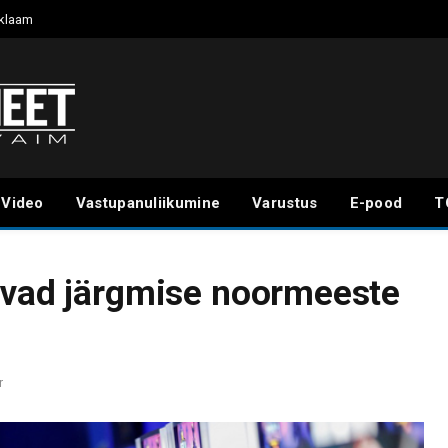
klaam
Video
Vastupanuliikumine
Varustus
E-pood
T
avad järgmise noormeeste
r