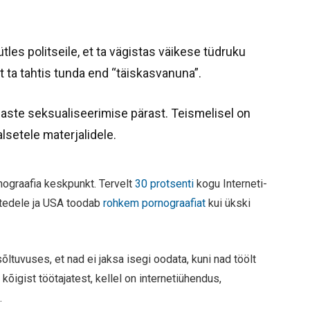
tles politseile, et ta vägistas väikese tüdruku
t ta tahtis tunda end “täiskasvanuna”.
laste seksualiseerimise pärast. Teismelisel on
lsetele materjalidele.
ograafia keskpunkt. Tervelt
30 protsenti
kogu Interneti-
htedele ja USA toodab
rohkem pornograafiat
kui ükski
ltuvuses, et nad ei jaksa isegi oodata, kuni nad töölt
 kõigist töötajatest, kellel on internetiühendus,
.