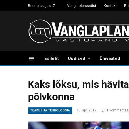
Reede, august 7
Vanglaplaneedist
Kontakt
Re
Esileht
Uudised
Ülevaated
Kaks lõksu, mis hävit
põlvkonna
15. apr. 2019
1 kommentaa
TEADUS JA TEHNOLOOGIA