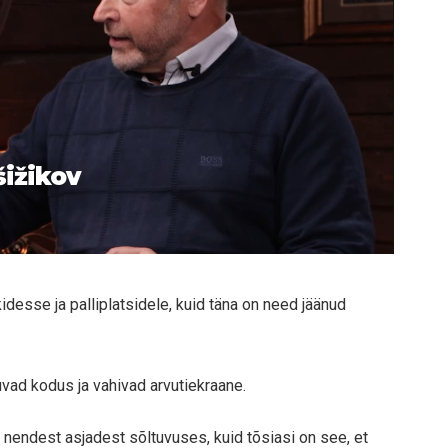
šižikov
idesse ja palliplatsidele, kuid täna on need jäänud
uvad kodus ja vahivad arvutiekraane.
on nendest asjadest sõltuvuses, kuid tõsiasi on see, et