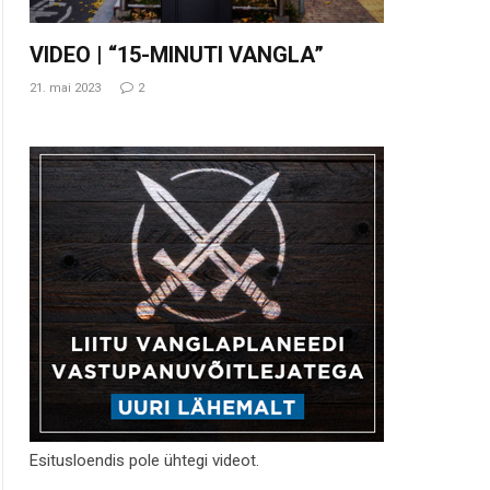
VIDEO | “15-MINUTI VANGLA”
21. mai 2023
2
Esitusloendis pole ühtegi videot.