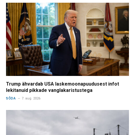
Trump ähvardab USA laskemoonapuudusest infot
lekitanuid pikkade vanglakaristustega
SÕDA
7. aug. 2026