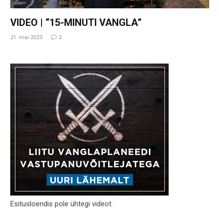
VIDEO | “15-MINUTI VANGLA”
21. mai 2023
2
Esitusloendis pole ühtegi videot.