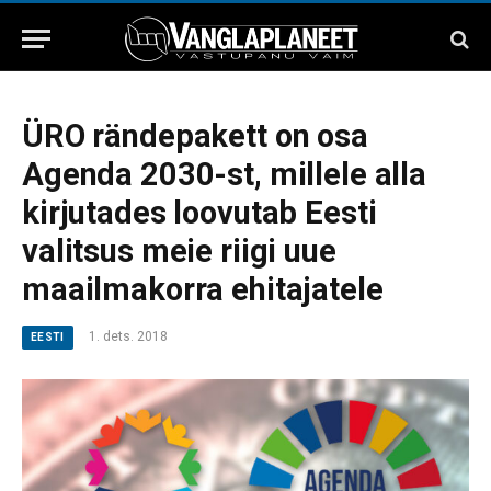
ÜRO rändepakett on osa
Agenda 2030-st, millele alla
kirjutades loovutab Eesti
valitsus meie riigi uue
maailmakorra ehitajatele
1. dets. 2018
EESTI