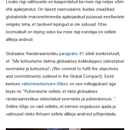
Lisaks riigi valitsusele on kaaperdatud ka meie riigi neljas võim
ehk ajakirjandus. On täiesti naeruväärne, kuidas staažikad
globalistide marionettmeedia ajakirjanikud püüavad eestlastele
selgeks teha, et taolised lepingud ei ole siduvad. Otse
loomulikult on leping siduv kui meie riigi esindaja on sellele
allkirja andnud.
Globaalse Ränderaamistiku
paragrahv 41
ütleb konkreetselt,
et: “Me kohustume täitma globaalses kokkuleppes sätestatud
eesmärke ja kohustusi”, (We commit to fulfil the objectives
and commitments outlined in the Global Compact). Eesti
keelses
välisministeeriumi tõlkes
on see millegipärast aga
kirjas nii: “Pühendume sellele, et täita globaalses
ränderaamistikus sätestatud eesmärke ja pühendumusi…”
Selline tõlge on vaid selleks, et inimesi segadusse ajada ja
valitsusel oleks lihtsam sellele allkirja andmist põhjendada.