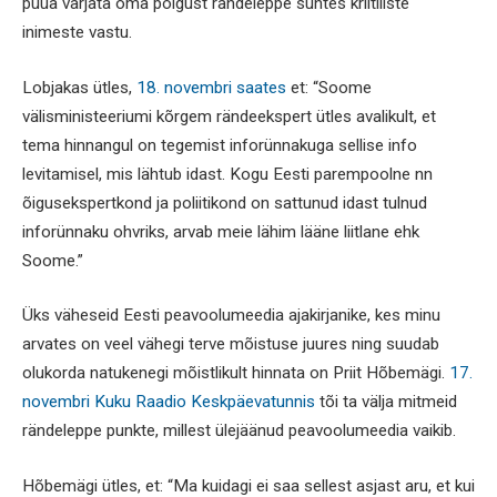
püüa varjata oma põlgust rändeleppe suhtes kriitiliste
inimeste vastu.
Lobjakas ütles,
18. novembri saates
et: “Soome
välisministeeriumi kõrgem rändeekspert ütles avalikult, et
tema hinnangul on tegemist inforünnakuga sellise info
levitamisel, mis lähtub idast. Kogu Eesti parempoolne nn
õigusekspertkond ja poliitikond on sattunud idast tulnud
inforünnaku ohvriks, arvab meie lähim lääne liitlane ehk
Soome.”
Üks väheseid Eesti peavoolumeedia ajakirjanike, kes minu
arvates on veel vähegi terve mõistuse juures ning suudab
olukorda natukenegi mõistlikult hinnata on Priit Hõbemägi.
17.
novembri Kuku Raadio Keskpäevatunnis
tõi ta välja mitmeid
rändeleppe punkte, millest ülejäänud peavoolumeedia vaikib.
Hõbemägi ütles, et: “Ma kuidagi ei saa sellest asjast aru, et kui