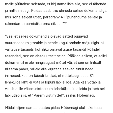
meile püütakse seletada, et kirjutame ikka alla, see ei tähenda
ju mitte midagi. Kuidas saab siis ühineda sellise dokumendiga,
mis sõna selgelt ütleb, paragrahv 41 “pühendume sellele ja
rakendame raamistiku oma riikides”?”
“See, et selles dokumendis olevad sätted püüavad
suurendada migrantide ja nende kogukondade mõju riigis, nii
valitsuse tasandil, kohaliku omavalitsuse tasandil, kõikidel
tasanditel, see on absoluutselt selge. Rääkida sellest, et sellel
dokumendil ei ole mingisugust mõtet või, et see on lihtsalt
niisama paber, millele alla kirjutada saavad ainult need
inimesed, kes on täiesti kindlad, et mittekeegi seda 31
lehekülge lahti ei võta ja lõpuni läbi ei loe. Aga kes võtab ja
viitsib selle välisministeeriumi leheküljelt üles leida ja loeb selle
läbi ütleb siis, et “Parem vist mitte!””, rääkis Hõbemägi.
Nädal hiljem samas saates pidas Hõbemägi oluliseks tuua