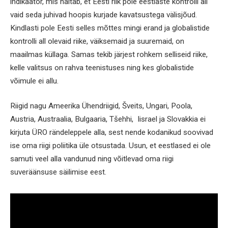
indikaator, mis näitab, et Eesti riik pole eestlaste kontrolli all
vaid seda juhivad hoopis kurjade kavatsustega välisjõud.
Kindlasti pole Eesti selles mõttes mingi erand ja globalistide
kontrolli all olevaid riike, väiksemaid ja suuremaid, on
maailmas küllaga. Samas tekib järjest rohkem selliseid riike,
kelle valitsus on rahva teenistuses ning kes globalistide
võimule ei allu.
Riigid nagu Ameerika Ühendriigid, Šveits, Ungari, Poola,
Austria, Austraalia, Bulgaaria, Tšehhi, Iisrael ja Slovakkia ei
kirjuta ÜRO rändeleppele alla, sest nende kodanikud soovivad
ise oma riigi poliitika üle otsustada. Usun, et eestlased ei ole
samuti veel alla vandunud ning võitlevad oma riigi
suveräänsuse säilimise eest.