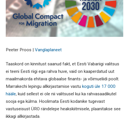
Peeter Proos |
Vanglaplaneet
Taaskord on kinnitust saanud fakt, et Eesti Vabariigi valitsus
ei teeni Eesti riigi ega rahva huve, vaid on kaaperdatud uut
maailmakorda ehitava globaalse finants- ja võimueliidi poolt.
Marrakechi lepingu allkirjastamise vastu
koguti üle 17 000
hääle
, kuid sellest ei ole nii valitsusel kui ka rahvasaadikutel
sooja ega külma. Hoolimata Eesti kodanike tugevast
vastuseisust ÜRO rändelepe heakskiitmisele, plaanitakse see
ikkagi allkirjastada.