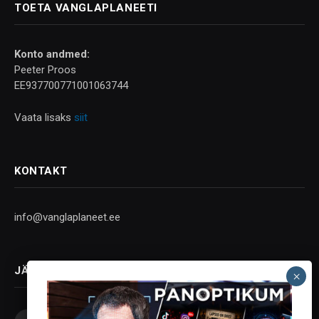
TOETA VANGLAPLANEETI
Konto andmed:
Peeter Proos
EE937700771001063744
Vaata lisaks
siit
KONTAKT
info@vanglaplaneet.ee
JÄLGI SOTSIAALMEEDIAS