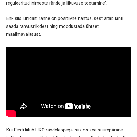
reguleeritud inimeste rände ja liikuvuse toetamine”.
Ehk siis lühidalt: ränne on positiivne nähtus, sest aitab lahti
saada rahvusriikidest ning moodustada ühtset
maailmavalitsust.
Kui Eesti liitub ÜRO rändeleppega, siis on see suurepärane