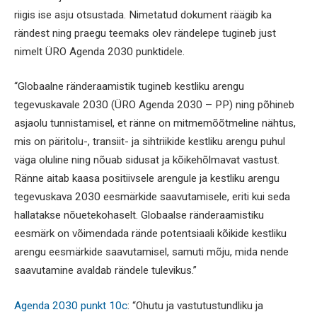
riigis ise asju otsustada. Nimetatud dokument räägib ka
rändest ning praegu teemaks olev rändelepe tugineb just
nimelt ÜRO Agenda 2030 punktidele.
“Globaalne ränderaamistik tugineb kestliku arengu
tegevuskavale 2030 (ÜRO Agenda 2030 – PP) ning põhineb
asjaolu tunnistamisel, et ränne on mitmemõõtmeline nähtus,
mis on päritolu-, transiit- ja sihtriikide kestliku arengu puhul
väga oluline ning nõuab sidusat ja kõikehõlmavat vastust.
Ränne aitab kaasa positiivsele arengule ja kestliku arengu
tegevuskava 2030 eesmärkide saavutamisele, eriti kui seda
hallatakse nõuetekohaselt. Globaalse ränderaamistiku
eesmärk on võimendada rände potentsiaali kõikide kestliku
arengu eesmärkide saavutamisel, samuti mõju, mida nende
saavutamine avaldab rändele tulevikus.”
Agenda 2030 punkt 10c
: “Ohutu ja vastutustundliku ja