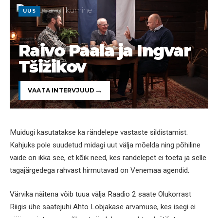
UUS
Raivo Paala ja Ingvar
Tšižikov
VAATA INTERVJUUD
Muidugi kasutatakse ka rändelepe vastaste sildistamist.
Kahjuks pole suudetud midagi uut välja mõelda ning põhiline
väide on ikka see, et kõik need, kes rändelepet ei toeta ja selle
tagajärgedega rahvast hirmutavad on Venemaa agendid.
Värvika näitena võib tuua välja Raadio 2 saate Olukorrast
Riigis ühe saatejuhi Ahto Lobjakase arvamuse, kes isegi ei