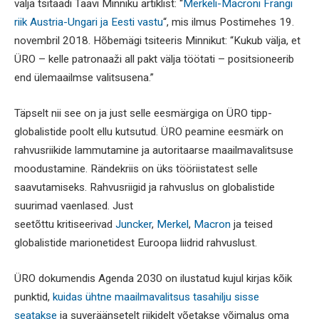
välja tsitaadi Taavi Minniku artiklist: “
Merkeli-Macroni Frangi
riik Austria-Ungari ja Eesti vastu
“, mis ilmus Postimehes 19.
novembril 2018. Hõbemägi tsiteeris Minnikut: “Kukub välja, et
ÜRO – kelle patronaaži all pakt välja töötati – positsioneerib
end ülemaailmse valitsusena.”
Täpselt nii see on ja just selle eesmärgiga on ÜRO tipp-
globalistide poolt ellu kutsutud. ÜRO peamine eesmärk on
rahvusriikide lammutamine ja autoritaarse maailmavalitsuse
moodustamine. Rändekriis on üks tööriistatest selle
saavutamiseks. Rahvusriigid ja rahvuslus on globalistide
suurimad vaenlased. Just
seetõttu kritiseerivad
Juncker
,
Merkel
,
Macron
ja teised
globalistide marionetidest Euroopa liidrid rahvuslust.
ÜRO dokumendis Agenda 2030 on ilustatud kujul kirjas kõik
punktid,
kuidas ühtne maailmavalitsus tasahilju sisse
seatakse
j
a suveräänsetelt riikidelt võetakse võimalus oma