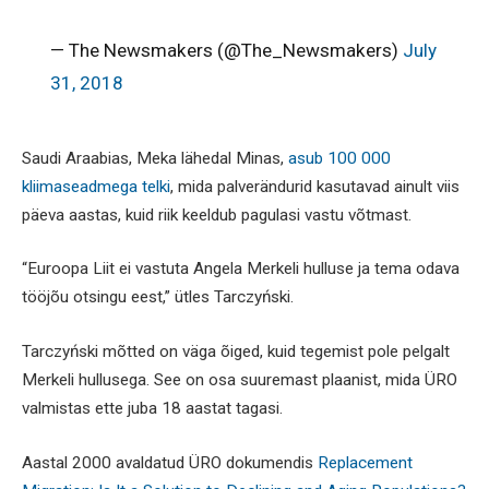
— The Newsmakers (@The_Newsmakers)
July
31, 2018
Saudi Araabias, Meka lähedal Minas,
asub 100 000
kliimaseadmega telki
, mida palverändurid kasutavad ainult viis
päeva aastas, kuid riik keeldub pagulasi vastu võtmast.
“Euroopa Liit ei vastuta Angela Merkeli hulluse ja tema odava
tööjõu otsingu eest,” ütles Tarczyński.
Tarczyński mõtted on väga õiged, kuid tegemist pole pelgalt
Merkeli hullusega. See on osa suuremast plaanist, mida ÜRO
valmistas ette juba 18 aastat tagasi.
Aastal 2000 avaldatud ÜRO dokumendis
Replacement