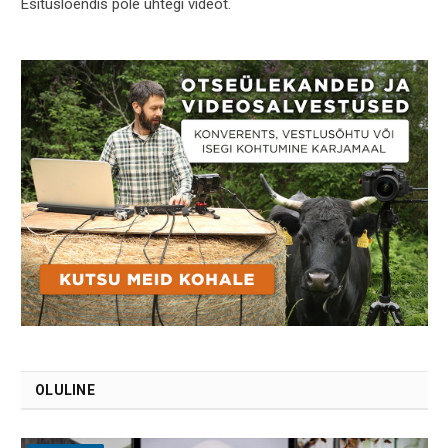
Esitusloendis pole ühtegi videot.
OLULINE