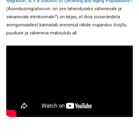
Migration: Is It a Solution to Declining and Aging Populations?
(Asendusmigratsioon: on see lahenduseks vähenevale ja
vananevale inimkonnale?) on kirjas, et ilma sisserändeta
arengumaadest kannatab arenenud riikide majandus tööjõu
puuduse ja väheneva maksutulu all.