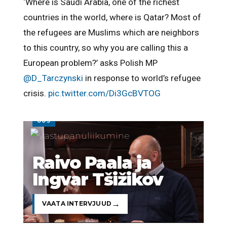
‘Where is Saudi Arabia, one of the richest
countries in the world, where is Qatar? Most of
the refugees are Muslims which are neighbors
to this country, so why you are calling this a
European problem?’ asks Polish MP
@D_Tarczynski
in response to world’s refugee
crisis.
pic.twitter.com/Di3GcBVTOG
UUS
Raivo Paala ja
Ingvar Tšižikov
VAATA INTERVJUUD