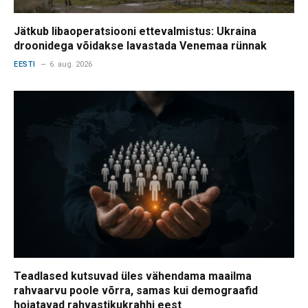
Jätkub libaoperatsiooni ettevalmistus: Ukraina
droonidega võidakse lavastada Venemaa rünnak
EESTI
6. aug. 2026
Teadlased kutsuvad üles vähendama maailma
rahvaarvu poole võrra, samas kui demograafid
hoiatavad rahvastikukrahhi eest