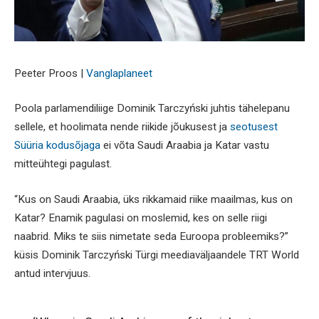
Peeter Proos |
Vanglaplaneet
Poola parlamendiliige Dominik Tarczyński juhtis tähelepanu
sellele, et hoolimata nende riikide jõukusest ja
seotusest
Süüria kodusõjaga
ei võta Saudi Araabia ja Katar vastu
mitteühtegi pagulast.
“Kus on Saudi Araabia, üks rikkamaid riike maailmas, kus on
Katar? Enamik pagulasi on moslemid, kes on selle riigi
naabrid. Miks te siis nimetate seda Euroopa probleemiks?”
küsis Dominik Tarczyński Türgi meediaväljaandele TRT World
antud intervjuus.