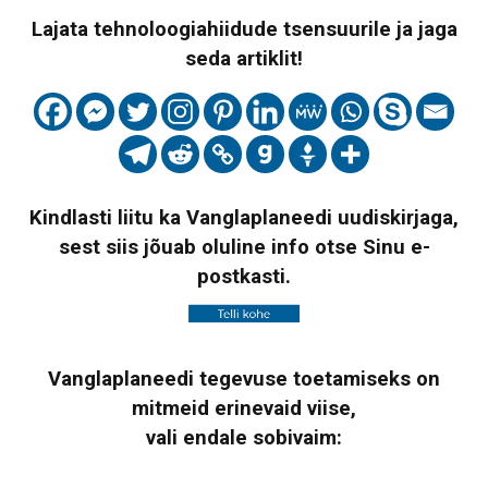
Lajata tehnoloogiahiidude tsensuurile ja jaga
seda artiklit!
Kindlasti liitu ka Vanglaplaneedi uudiskirjaga,
sest siis jõuab oluline info otse Sinu e-
postkasti.
Vanglaplaneedi tegevuse toetamiseks on
mitmeid erinevaid viise,
vali endale sobivaim: