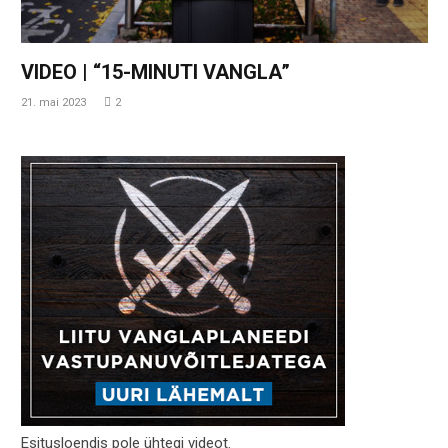
VIDEO | “15-MINUTI VANGLA”
21. mai 2023
2
Esitusloendis pole ühtegi videot.