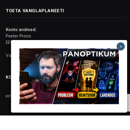
TOETA VANGLAPLANEETI
Konto andmed:
Peeter Proos
EE937700771001063744
Vaata lisaks
siit
KONTAKT
info@vanglaplaneet.ee
JÄLGI SOTSIAALMEEDIAS