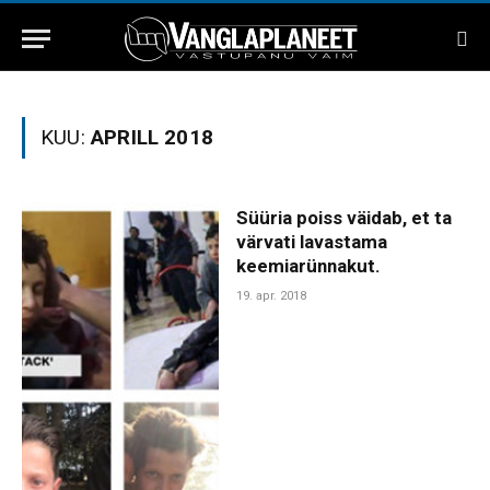
KUU:
APRILL 2018
Süüria poiss väidab, et ta
värvati lavastama
keemiarünnakut.
19. apr. 2018