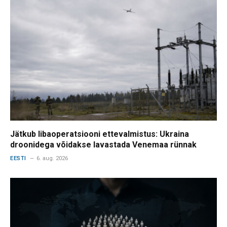
Jätkub libaoperatsiooni ettevalmistus: Ukraina
droonidega võidakse lavastada Venemaa rünnak
EESTI
6. aug. 2026