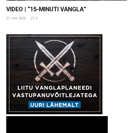
VIDEO | “15-MINUTI VANGLA”
21. mai 2023
2