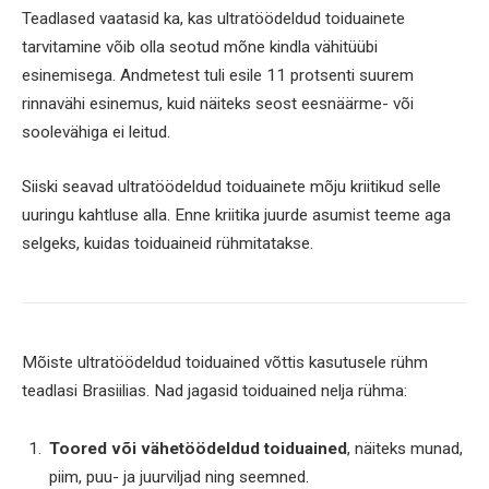
Teadlased vaatasid ka, kas ultratöödeldud toiduainete
tarvitamine võib olla seotud mõne kindla vähitüübi
esinemisega. Andmetest tuli esile 11 protsenti suurem
rinnavähi esinemus, kuid näiteks seost eesnäärme- või
soolevähiga ei leitud.
Siiski seavad ultratöödeldud toiduainete mõju kriitikud selle
uuringu kahtluse alla. Enne kriitika juurde asumist teeme aga
selgeks, kuidas toiduaineid rühmitatakse.
Mõiste ultratöödeldud toiduained võttis kasutusele rühm
teadlasi Brasiilias. Nad jagasid toiduained nelja rühma:
Toored või vähetöödeldud toiduained
, näiteks munad,
piim, puu- ja juurviljad ning seemned.