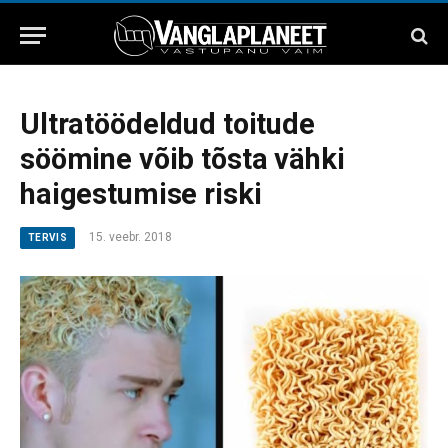
Ultratöödeldud toitude
söömine võib tõsta vähki
haigestumise riski
15. veebr. 2018
TERVIS