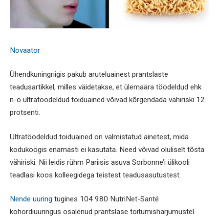
Novaator
Ühendkuningriigis pakub aruteluainest prantslaste
teadusartikkel, milles väidetakse, et ülemäära töödeldud ehk
n-ö ultratöödeldud toiduained võivad kõrgendada vähiriski 12
protsenti.
Ultratöödeldud toiduained on valmistatud ainetest, mida
koduköögis enamasti ei kasutata. Need võivad oluliselt tõsta
vähiriski. Nii leidis rühm Pariisis asuva Sorbonne’i ülikooli
teadlasi koos kolleegidega teistest teadusasutustest.
Nende uuring
tugines 104 980 NutriNet-Santé
kohordiuuringus osalenud prantslase toitumisharjumustel.