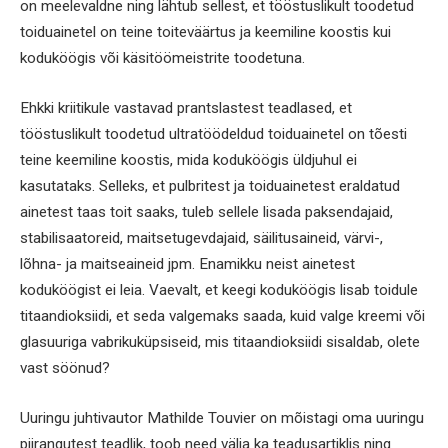
on meelevaldne ning lähtub sellest, et tööstuslikult toodetud
toiduainetel on teine toiteväärtus ja keemiline koostis kui
koduköögis või käsitöömeistrite toodetuna.
Ehkki kriitikule vastavad prantslastest teadlased, et
tööstuslikult toodetud ultratöödeldud toiduainetel on tõesti
teine keemiline koostis, mida koduköögis üldjuhul ei
kasutataks. Selleks, et pulbritest ja toiduainetest eraldatud
ainetest taas toit saaks, tuleb sellele lisada paksendajaid,
stabilisaatoreid, maitsetugevdajaid, säilitusaineid, värvi-,
lõhna- ja maitseaineid jpm. Enamikku neist ainetest
koduköögist ei leia. Vaevalt, et keegi koduköögis lisab toidule
titaandioksiidi, et seda valgemaks saada, kuid valge kreemi või
glasuuriga vabrikuküpsiseid, mis titaandioksiidi sisaldab, olete
vast söönud?
Uuringu juhtivautor Mathilde Touvier on mõistagi oma uuringu
piirangutest teadlik, toob need välja ka teadusartiklis ning