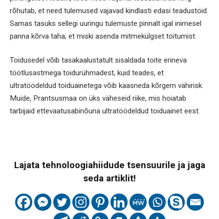
rõhutab, et need tulemused vajavad kindlasti edasi teadustöid.
Samas tasuks sellegi uuringu tulemuste pinnalt igal inimesel
panna kõrva taha, et miski asenda mitmekülgset toitumist.
Toidusedel võib tasakaalustatult sisaldada toite erineva
töötlusastmega toidurühmadest, kuid teades, et
ultratöödeldud toiduainetega võib kaasneda kõrgem vähirisk.
Muide, Prantsusmaa on üks väheseid riike, mis hoiatab
tarbijaid ettevaatusabinõuna ultratöödeldud toiduainet eest.
Lajata tehnoloogiahiidude tsensuurile ja jaga
seda artiklit!