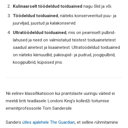
Kulinaarselt töödeldud toiduained
nagu õlid ja või.
Töödeldud toiduained
, näiteks konserveeritud puu- ja
juurviljad, juustud ja kalakonservid.
Ultratöödeldud toiduained
, mis on peamiselt pulbrid-
lahused ja need on valmistatud teistest toiduainetetest
saadud ainetest ja lisaainetest. Ultratöödeldud toiduained
on näiteks kiirnuudlid, pakisupid- ja pudrud, joogipulbrid,
koogipulbrid, küpsised jms.
Nii eelnev klassifikatsioon kui prantslaste uuringu väiteid ei
meeldi briti teadlasele Londoni King’s kolledži toitumise
emeriitprofessorile Tom Sandersile.
Sanders
ütles ajalehele The Guardian
, et selline rühmitamine