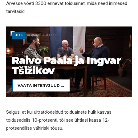
Arvesse võeti 3300 erinevat toiduainet, mida need inimesed
tarvitasid.
UUS
Raivo Paala ja Ingvar
Tšižikov
VAATA INTERVJUUD
Selgus, et kui ultratöödeldud toiduainete hulk kasvas
toidusedelis 10-protsenti, tõi see ühtlasi kaasa 12-
protsendilise vähiriski tõusu.