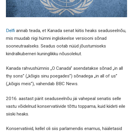
Delfi
annab teada, et Kanada senat kiitis heaks seaduseelnõu,
mis muudab riigi hümni ingliskeelse versiooni sõnad
sooneutraalseks. Seadus ootab nüüd jõustumiseks
kindralkuberneri kuninglikku nõusolekut.
Kanada rahvushümnis „O Canada” asendatakse sõnad „in all
thy sons” („kõigis sinu poegades”) sõnadega „in all of us”
(„kõigis meis”), vahendab BBC News.
2016. aastast pärit seaduseelnõu jäi vahepeal senatis selle
vastu võidelnud konservatiivide tõttu toppama, kuid kiideti eile
siiski heaks.
Konservatiivid, kellel oli siis parlamendis enamus, hääletasid