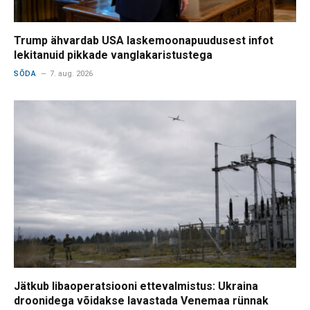
Trump ähvardab USA laskemoonapuudusest infot
lekitanuid pikkade vanglakaristustega
SÕDA
7. aug. 2026
Jätkub libaoperatsiooni ettevalmistus: Ukraina
droonidega võidakse lavastada Venemaa rünnak