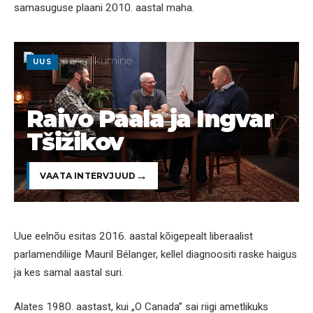
samasuguse plaani 2010. aastal maha.
UUS
Raivo Paala ja Ingvar
Tšižikov
VAATA INTERVJUUD
Uue eelnõu esitas 2016. aastal kõigepealt liberaalist
parlamendiliige Mauril Bélanger, kellel diagnoositi raske haigus
ja kes samal aastal suri.
Alates 1980. aastast, kui „O Canada” sai riigi ametlikuks