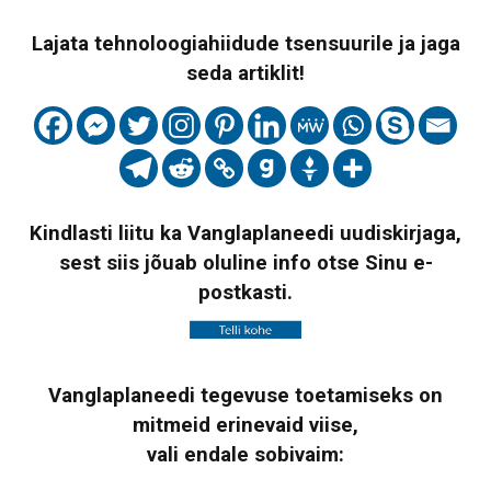
Lajata tehnoloogiahiidude tsensuurile ja jaga
seda artiklit!
Kindlasti liitu ka Vanglaplaneedi uudiskirjaga,
sest siis jõuab oluline info otse Sinu e-
postkasti.
Vanglaplaneedi tegevuse toetamiseks on
mitmeid erinevaid viise,
vali endale sobivaim: