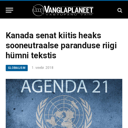
Kanada senat kiitis heaks
sooneutraalse paranduse riigi
hümni tekstis
1. veebr. 2018
GLOBALISM