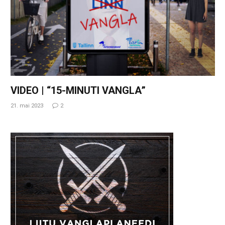
VIDEO | “15-MINUTI VANGLA”
21. mai 2023
2