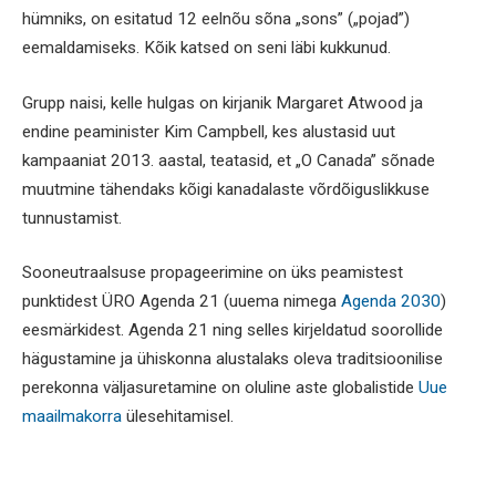
hümniks, on esitatud 12 eelnõu sõna „sons” („pojad”)
eemaldamiseks. Kõik katsed on seni läbi kukkunud.
Grupp naisi, kelle hulgas on kirjanik Margaret Atwood ja
endine peaminister Kim Campbell, kes alustasid uut
kampaaniat 2013. aastal, teatasid, et „O Canada” sõnade
muutmine tähendaks kõigi kanadalaste võrdõiguslikkuse
tunnustamist.
Sooneutraalsuse propageerimine on üks peamistest
punktidest ÜRO Agenda 21 (uuema nimega
Agenda 2030
)
eesmärkidest. Agenda 21 ning selles kirjeldatud soorollide
hägustamine ja ühiskonna alustalaks oleva traditsioonilise
perekonna väljasuretamine on oluline aste globalistide
Uue
maailmakorra
ülesehitamisel.