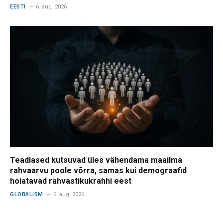
EESTI
6. aug. 2026
Teadlased kutsuvad üles vähendama maailma
rahvaarvu poole võrra, samas kui demograafid
hoiatavad rahvastikukrahhi eest
GLOBALISM
6. aug. 2026