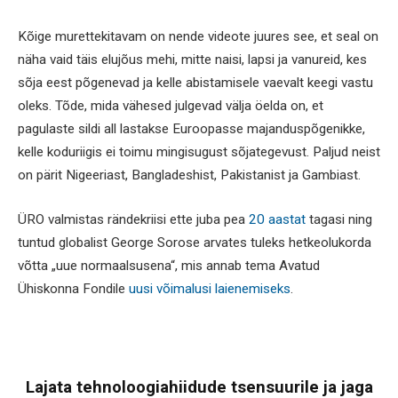
Kõige murettekitavam on nende videote juures see, et seal on
näha vaid täis elujõus mehi, mitte naisi, lapsi ja vanureid, kes
sõja eest põgenevad ja kelle abistamisele vaevalt keegi vastu
oleks. Tõde, mida vähesed julgevad välja öelda on, et
pagulaste sildi all lastakse Euroopasse majanduspõgenikke,
kelle koduriigis ei toimu mingisugust sõjategevust. Paljud neist
on pärit Nigeeriast, Bangladeshist, Pakistanist ja Gambiast.
ÜRO valmistas rändekriisi ette juba pea
20 aastat
tagasi ning
tuntud globalist George Sorose arvates tuleks hetkeolukorda
võtta „uue normaalsusena“, mis annab tema Avatud
Ühiskonna Fondile
uusi võimalusi laienemiseks
.
Lajata tehnoloogiahiidude tsensuurile ja jaga