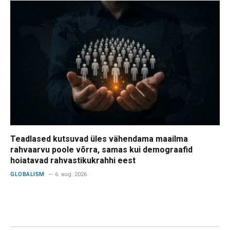
Teadlased kutsuvad üles vähendama maailma
rahvaarvu poole võrra, samas kui demograafid
hoiatavad rahvastikukrahhi eest
GLOBALISM
6. aug. 2026