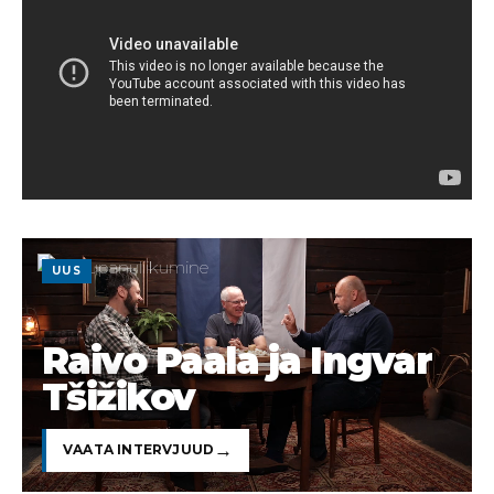
UUS
Raivo Paala ja Ingvar
Tšižikov
VAATA INTERVJUUD