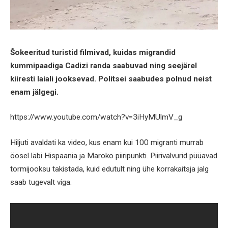
Šokeeritud turistid filmivad, kuidas migrandid
kummipaadiga Cadizi randa saabuvad ning seejärel
kiiresti laiali jooksevad. Politsei saabudes polnud neist
enam jälgegi.
https://www.youtube.com/watch?v=3iHyMUlmV_g
Hiljuti avaldati ka video, kus enam kui 100 migranti murrab
öösel läbi Hispaania ja Maroko piiripunkti. Piirivalvurid püüavad
tormijooksu takistada, kuid edutult ning ühe korrakaitsja jalg
saab tugevalt viga.