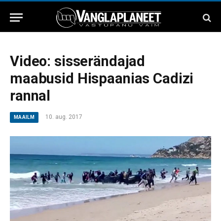
Video: sisserändajad
maabusid Hispaanias Cadizi
rannal
10. aug. 2017
MAAILM