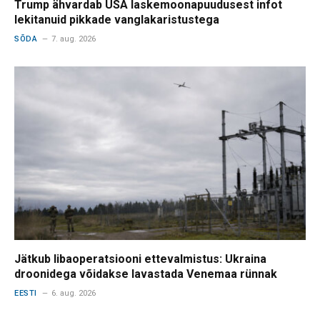
Trump ähvardab USA laskemoonapuudusest infot
lekitanuid pikkade vanglakaristustega
SÕDA
7. aug. 2026
Jätkub libaoperatsiooni ettevalmistus: Ukraina
droonidega võidakse lavastada Venemaa rünnak
EESTI
6. aug. 2026