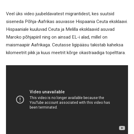
Veel üks video juubeldavatest migrantidest, kes suutsid
siseneda Põhja-Aafrikas asuvasse Hispaania Ceuta eksklaavi.
Hispaaniale kuuluvad Ceuta ja Melilla eksklaavid asuvad
Maroko põhjapiiril ning on ainsad EL-i alad, millel on
maismaapiir Aafrikaga. Ceutasse ligipääsu takistab kaheksa
kilomeetrit pikk ja kuus meetrit kõrge okastraadiga topelttara.