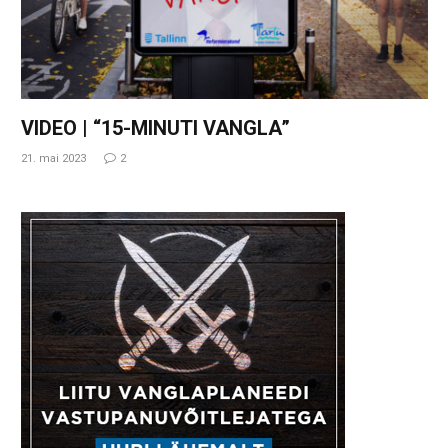
VIDEO | “15-MINUTI VANGLA”
21. mai 2023
2