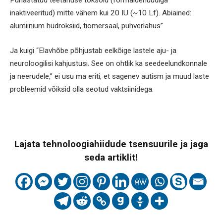
Puhastatud teetanuse toksoid (formaldehüüdiga
inaktiveeritud) mitte vähem kui 20 IU (~10 Lf). Abiained:
alumiinium hüdroksiid
,
tiomersaal
, puhverlahus”
Ja kuigi “Elavhõbe põhjustab eelkõige lastele aju- ja
neuroloogilisi kahjustusi. See on ohtlik ka seedeelundkonnale
ja neerudele,” ei usu ma eriti, et sagenev autism ja muud laste
probleemid võiksid olla seotud vaktsiinidega.
Lajata tehnoloogiahiidude tsensuurile ja jaga
seda artiklit!