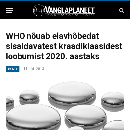
WHO nõuab elavhõbedat
sisaldavatest kraadiklaasidest
loobumist 2020. aastaks
11. okt. 2013
EESTI