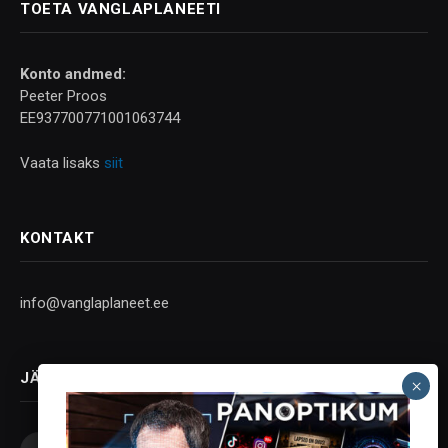
TOETA VANGLAPLANEETI
Konto andmed:
Peeter Proos
EE937700771001063744
Vaata lisaks
siit
KONTAKT
info@vanglaplaneet.ee
JÄLGI SOTSIAALMEEDIAS