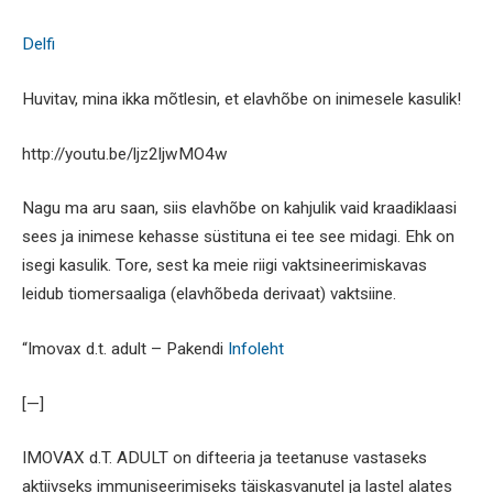
Delfi
Huvitav, mina ikka mõtlesin, et elavhõbe on inimesele kasulik!
http://youtu.be/ljz2ljwMO4w
Nagu ma aru saan, siis elavhõbe on kahjulik vaid kraadiklaasi
sees ja inimese kehasse süstituna ei tee see midagi. Ehk on
isegi kasulik. Tore, sest ka meie riigi vaktsineerimiskavas
leidub tiomersaaliga (elavhõbeda derivaat) vaktsiine.
“Imovax d.t. adult – Pakendi
Infoleht
[—]
IMOVAX d.T. ADULT on difteeria ja teetanuse vastaseks
aktiivseks immuniseerimiseks täiskasvanutel ja lastel alates