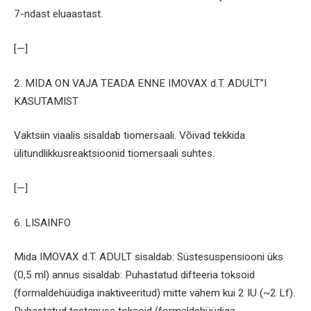
7-ndast eluaastast.
[—]
2. MIDA ON VAJA TEADA ENNE IMOVAX d.T. ADULT”I
KASUTAMIST
Vaktsiin viaalis sisaldab tiomersaali. Võivad tekkida
ülitundlikkusreaktsioonid tiomersaali suhtes.
[—]
6. LISAINFO
Mida IMOVAX d.T. ADULT sisaldab: Süstesuspensiooni üks
(0,5 ml) annus sisaldab: Puhastatud difteeria toksoid
(formaldehüüdiga inaktiveeritud) mitte vähem kui 2 IU (~2 Lf).