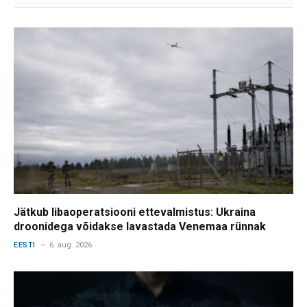
Jätkub libaoperatsiooni ettevalmistus: Ukraina
droonidega võidakse lavastada Venemaa rünnak
EESTI
6. aug. 2026