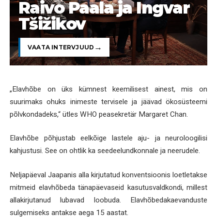
Raivo Paala ja Ingvar
Tšižikov
VAATA INTERVJUUD
„Elavhõbe on üks kümnest keemilisest ainest, mis on
suurimaks ohuks inimeste tervisele ja jäävad ökosüsteemi
põlvkondadeks,“ ütles WHO peasekretär Margaret Chan.
Elavhõbe põhjustab eelkõige lastele aju- ja neuroloogilisi
kahjustusi. See on ohtlik ka seedeelundkonnale ja neerudele.
Neljapäeval Jaapanis alla kirjutatud konventsioonis loetletakse
mitmeid elavhõbeda tänapäevaseid kasutusvaldkondi, millest
allakirjutanud lubavad loobuda. Elavhõbedakaevanduste
sulgemiseks antakse aega 15 aastat.