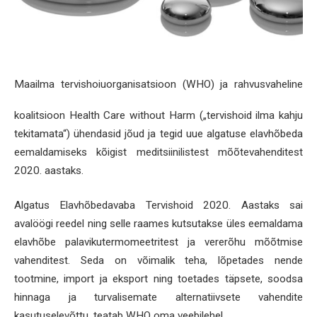
Maailma tervishoiuorganisatsioon (WHO) ja rahvusvaheline
koalitsioon Health Care without Harm („tervishoid ilma kahju
tekitamata“) ühendasid jõud ja tegid uue algatuse elavhõbeda
eemaldamiseks kõigist meditsiinilistest mõõtevahenditest
2020. aastaks.
Algatus Elavhõbedavaba Tervishoid 2020. Aastaks sai
avalöögi reedel ning selle raames kutsutakse üles eemaldama
elavhõbe palavikutermomeetritest ja vererõhu mõõtmise
vahenditest. Seda on võimalik teha, lõpetades nende
tootmine, import ja eksport ning toetades täpsete, soodsa
hinnaga ja turvalisemate alternatiivsete vahendite
kasutuselevõttu, teatab WHO oma veebilehel.