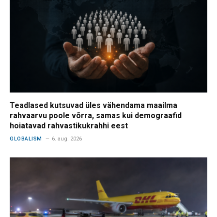
Teadlased kutsuvad üles vähendama maailma
rahvaarvu poole võrra, samas kui demograafid
hoiatavad rahvastikukrahhi eest
GLOBALISM
6. aug. 2026