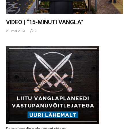
VIDEO | “15-MINUTI VANGLA”
21. mai 2023
2