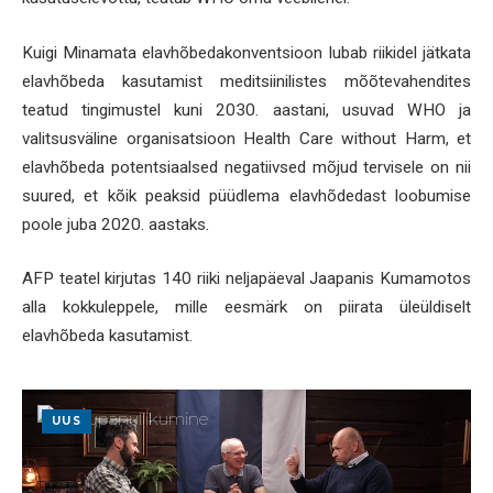
Kuigi Minamata elavhõbedakonventsioon lubab riikidel jätkata
elavhõbeda kasutamist meditsiinilistes mõõtevahendites
teatud tingimustel kuni 2030. aastani, usuvad WHO ja
valitsusväline organisatsioon Health Care without Harm, et
elavhõbeda potentsiaalsed negatiivsed mõjud tervisele on nii
suured, et kõik peaksid püüdlema elavhõdedast loobumise
poole juba 2020. aastaks.
AFP teatel kirjutas 140 riiki neljapäeval Jaapanis Kumamotos
alla kokkuleppele, mille eesmärk on piirata üleüldiselt
elavhõbeda kasutamist.
UUS