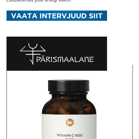
Esitusloendis pole ühtegi videot.