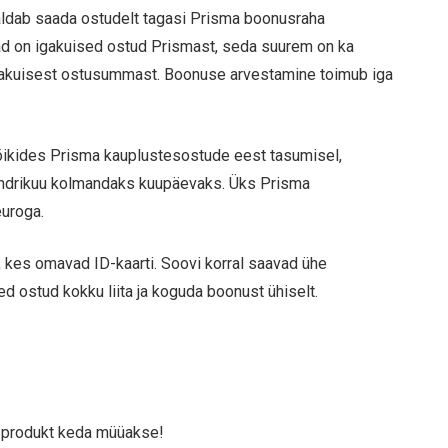
dab saada ostudelt tagasi Prisma boonusraha
ad on igakuised ostud Prismast, seda suurem on ka
gakuisest ostusummast. Boonuse arvestamine toimub iga
ikides Prisma kauplustesostude eest tasumisel,
alendrikuu kolmandaks kuupäevaks. Üks Prisma
euroga.
d, kes omavad ID-kaarti. Soovi korral saavad ühe
d ostud kokku liita ja koguda boonust ühiselt.
ed produkt keda müüakse!