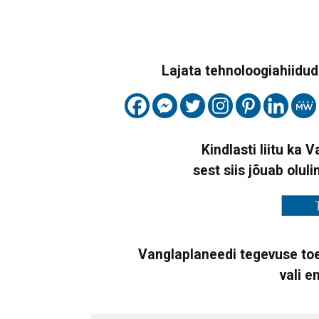
Lajata tehnoloogiahiidude
Kindlasti liitu ka 
sest siis jõuab oluli
Vanglaplaneedi tegevuse toe
vali e