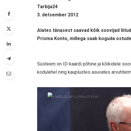
Tarbija24
3. detsember 2012
Alates tänasest saavad kõik soovijad lii
Prisma Konto, millega saab koguda ostudel
Süsteem on ID-kaardi põhine ja kõikidele soov
kodulehel ning kauplustes asuvates arvutiterm