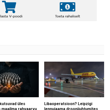
kutsuvad üles
Libaoperatsioon? Leipzigi
 maailma rahvaarvu
lennujaama droonijuhtumites