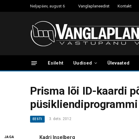
Neljapäev, august 6
Vanglaplaneedist
Kontakt
Esileht
Uudised
Ülevaated
Prisma lõi ID-kaardi p
püsikliendiprogrammi
3. dets. 2012
EESTI
Kadri Inselberg
JAGA