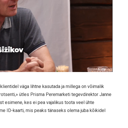
šižikov
lientidel väga lihtne kasutada ja millega on võimalik
otsenti,» ütles Prisma Peremarketi tegevdirektor Janne
st esimene, kes ei pea vajalikus toota veel ühte
tame ID-kaarti, mis peaks tänaseks olema juba kõikidel