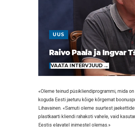
UUS
Raivo Paala ja Ingvar T
VAATA INTERVJUUD
«Oleme teinud püsikliendiprogrammi, mida on k
koguda Eesti jaeturu kõige kõrgemat boonuspr
Lihavainen. «Samuti oleme suurtest jaekettide
plastkaarti kliendi rahakoti vahele, vaid kasu
Eestis elavatel inimestel olemas.»