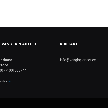
 VANGLAPLANEETI
KONTAKT
andmed:
info@vanglaplaneet.ee
Proos
00771001063744
isaks
siit