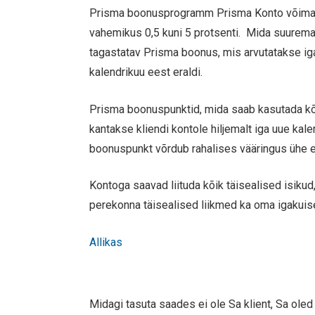
Prisma boonusprogramm Prisma Konto võimal
vahemikus 0,5 kuni 5 protsenti. Mida suurem
tagastatav Prisma boonus, mis arvutatakse i
kalendrikuu eest eraldi.
Prisma boonuspunktid, mida saab kasutada kõ
kantakse kliendi kontole hiljemalt iga uue k
boonuspunkt võrdub rahalises vääringus ühe 
Kontoga saavad liituda kõik täisealised isiku
perekonna täisealised liikmed ka oma igakuise
Allikas
Midagi tasuta saades ei ole Sa klient, Sa ol