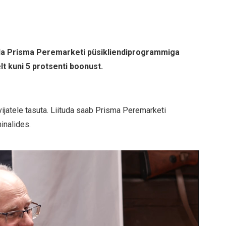
tuda Prisma Peremarketi püsikliendiprogrammiga
t kuni 5 protsenti boonust.
ijatele tasuta. Liituda saab Prisma Peremarketi
inalides.