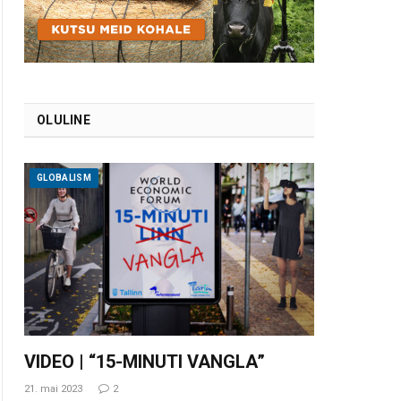
OLULINE
GLOBALISM
VIDEO | “15-MINUTI VANGLA”
21. mai 2023
2