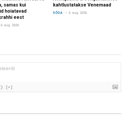
a, samas kui
kahtlustatakse Venemaad
d hoiatavad
SÕDA
6. aug. 2026
krahhi eest
6. aug. 2026
{}
[+]