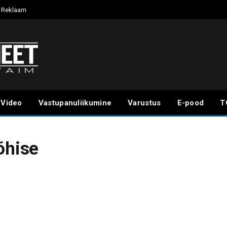
Reklaam
Video
Vastupanuliikumine
Varustus
E-pood
T
õhise