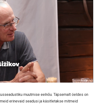
šižikov
ristusseadustiku muutmise eelnõu. Täpsemalt öeldes on
eid erinevaid seadusi ja käsitletakse mitmeid