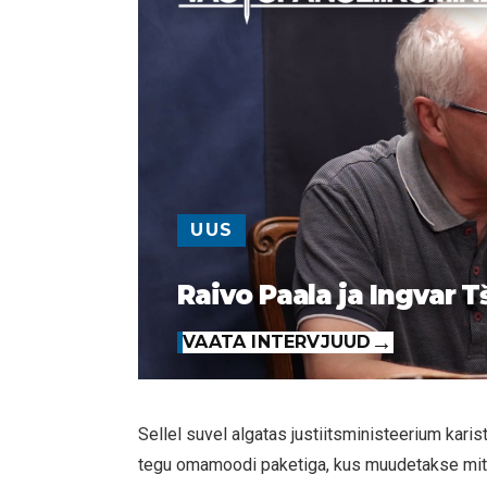
UUS
Raivo Paala ja Ingvar T
VAATA INTERVJUUD
Sellel suvel algatas justiitsministeerium ka
tegu omamoodi paketiga, kus muudetakse mitm