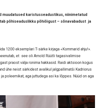
ud muudatused karistusseadustikus, niinimetatud
tab põhiseaduslikku põhiõigust – sõnavabadust ja
kkida 1200 eksemplari T-särke kirjaga «Kommarid ahju!».
eenutab, et see oli Arnold Rüütli tagasivalimise
igast praost välja ronima hakkasid. Raidi aktsioon kogus
d ühe neist särkidest avalikul jalgpallimatši Kadriorus
 ja poleemikat, aga juttudega asi ka lõppes. Nüüd on aga