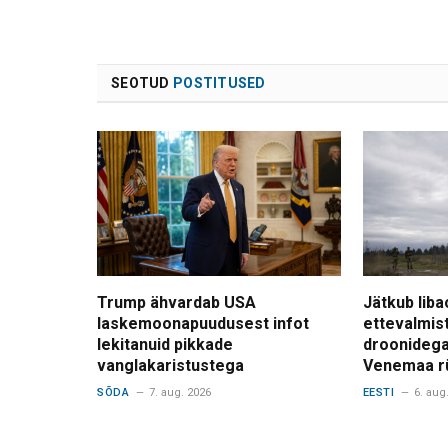
SEOTUD
POSTITUSED
Trump ähvardab USA
Jätkub liba
laskemoonapuudusest infot
ettevalmis
lekitanuid pikkade
droonidega
vanglakaristustega
Venemaa r
SÕDA
7. aug. 2026
EESTI
6. aug