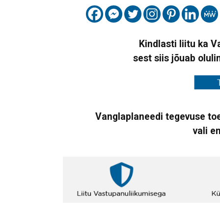
Kindlasti liitu ka 
sest siis jõuab oluli
Vanglaplaneedi tegevuse toe
vali e