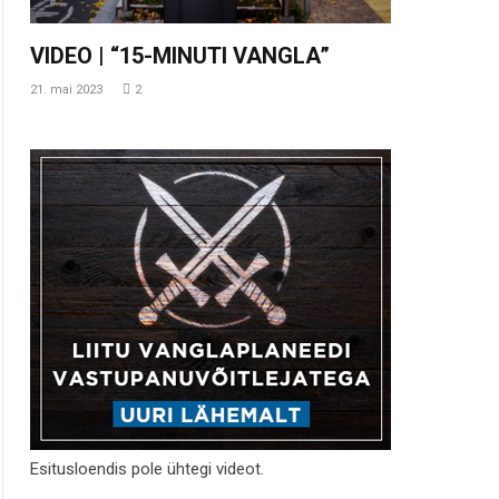
VIDEO | “15-MINUTI VANGLA”
21. mai 2023
2
Esitusloendis pole ühtegi videot.