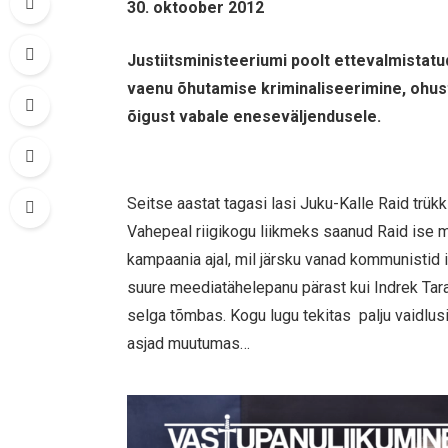
30. oktoober 2012
Justiitsministeeriumi poolt ettevalmistat
vaenu õhutamise kriminaliseerimine, ohus
õigust vabale eneseväljendusele.
Seitse aastat tagasi lasi Juku-Kalle Raid trü
Vahepeal riigikogu liikmeks saanud Raid ise m
kampaania ajal, mil järsku vanad kommunistid 
suure meediatähelepanu pärast kui Indrek Taran
selga tõmbas. Kogu lugu tekitas palju vaidlusi
asjad muutumas…