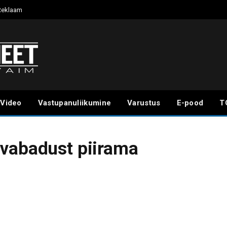
Reklaam
Video
Vastupanuliikumine
Varustus
E-pood
T
avabadust piirama