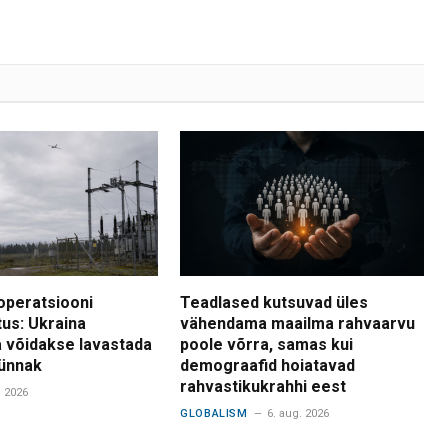
operatsiooni
Teadlased kutsuvad üles
tus: Ukraina
vähendama maailma rahvaarvu
 võidakse lavastada
poole võrra, samas kui
ünnak
demograafid hoiatavad
rahvastikukrahhi eest
. 2026
GLOBALISM
6. aug. 2026