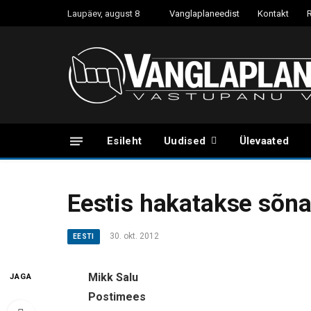
Laupäev, august 8
Vanglaplaneedist
Kontakt
Esileht
Uudised
Ülevaated
Eestis hakatakse sõn
30. okt. 2012
EESTI
Mikk Salu
JAGA
Postimees