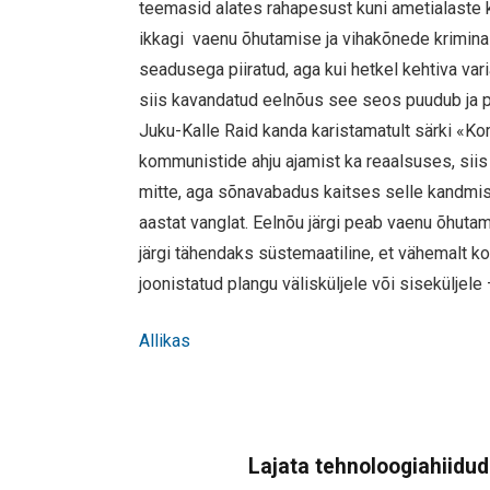
teemasid alates rahapesust kuni ametialaste k
ikkagi vaenu õhutamise ja vihakõnede krimina
seadusega piiratud, aga kui hetkel kehtiva vari
siis kavandatud eelnõus see seos puudub ja pi
Juku-Kalle Raid kanda karistamatult särki «Ko
kommunistide ahju ajamist ka reaalsuses, siis
mitte, aga sõnavabadus kaitses selle kandmist
aastat vanglat. Eelnõu järgi peab vaenu õhuta
järgi tähendaks süstemaatiline, et vähemalt kol
joonistatud plangu välisküljele või siseküljel
Allikas
Lajata tehnoloogiahiidude