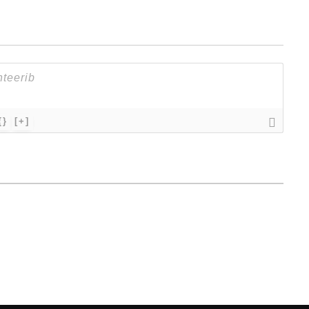
{}
[+]