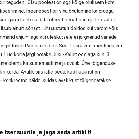
uritegudeni. Sisu poolest on aga kõige olulisem koht
liseerimine. Iseenesest on viha õhutamine ka praegu
andi järgi tuleb näidata otsest seost sõna ja teo vahel,
isab ainult sõnast. Lihtsustatult öeldes kui varem võis
mmarid ahju!», aga kui üleskutsele ei järgnenud vanade
 ei juhtunud Raidiga midagi. See T-särk võis meeldida või
. Uue korra järgi ootaks Juku-Kallet ees aga kuni 3
mine olema ka süstemaatiline ja avalik. Ühe tõlgenduse
m korda. Avalik siis jälle seda, kas haakrist on
e – konkreetne näide, kuidas avaliikust tõlgendatakse.
 tsensuurile ja jaga seda artiklit!