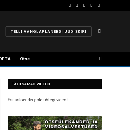
Facebook
YouTube
Instagram
X
Telegram
(Twitter)
TELLI VANGLAPLANEEDI UUDISKIRI
OETA
Otse
TÄHTSAMAD VIDEOD
Esitusloendis pole ühtegi videot.