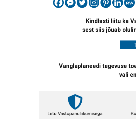
Kindlasti liitu ka 
sest siis jõuab oluli
Vanglaplaneedi tegevuse toe
vali e