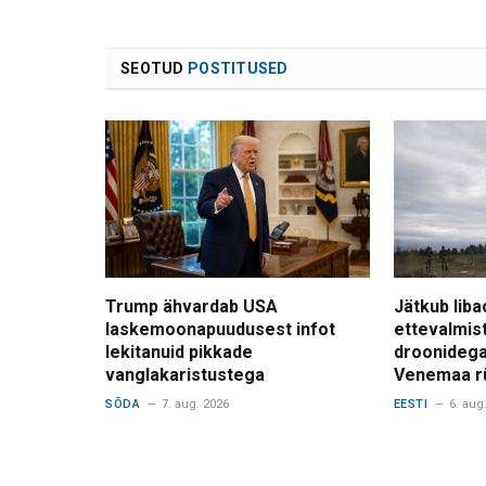
SEOTUD
POSTITUSED
Trump ähvardab USA
Jätkub liba
laskemoonapuudusest infot
ettevalmis
lekitanuid pikkade
droonidega
vanglakaristustega
Venemaa r
SÕDA
7. aug. 2026
EESTI
6. aug