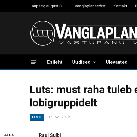
Laupäev, august 8
Vanglaplaneedist
Kontakt
Esileht
Uudised
Ülevaated
Luts: must raha tuleb
lobigruppidelt
16. okt. 2012
EESTI
Raul Sulbi
JAGA