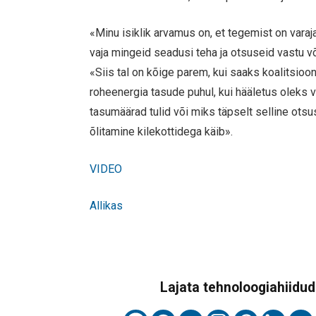
«Minu isiklik arvamus on, et tegemist on varaj
vaja mingeid seadusi teha ja otsuseid vastu võ
«Siis tal on kõige parem, kui saaks koalitsi
roheenergia tasude puhul, kui hääletus oleks v
tasumäärad tulid või miks täpselt selline otsus 
õlitamine kilekottidega käib».
VIDEO
Allikas
Lajata tehnoloogiahiidude