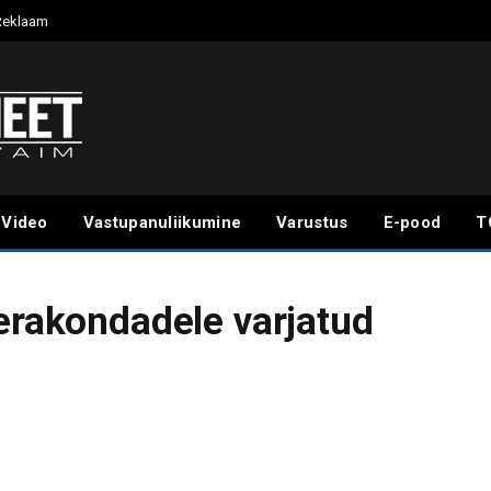
Reklaam
Video
Vastupanuliikumine
Varustus
E-pood
T
 erakondadele varjatud