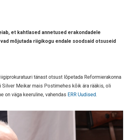
leiab, et kahtlased annetused erakondadele
havad mõjutada riigikogu endale soodsaid otsuseid
igiprokuratuuri tänast otsust lõpetada Reformierakonna
i Silver Meikar mais Postimehes kõik ära rääkis, oli
mine on väga keeruline, vahendas
ERR Uudised
.