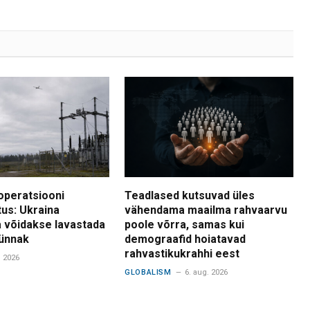
operatsiooni
Teadlased kutsuvad üles
tus: Ukraina
vähendama maailma rahvaarvu
 võidakse lavastada
poole võrra, samas kui
ünnak
demograafid hoiatavad
rahvastikukrahhi eest
. 2026
GLOBALISM
6. aug. 2026