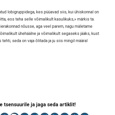
atud lobigruppidega, kes püüavad siis, kui ühiskonnal on
tta, eos teha selle võimalikult kasulikuks,» märkis ta.
oonierakonnad nõusse, aga veel parem, nagu mäletame
õimalikult ühehäälne ja võimalikult segaseks jääks, kust
tehti, seda on vaja õlitada ja ju siis mingil määral
 tsensuurile ja jaga seda artiklit!