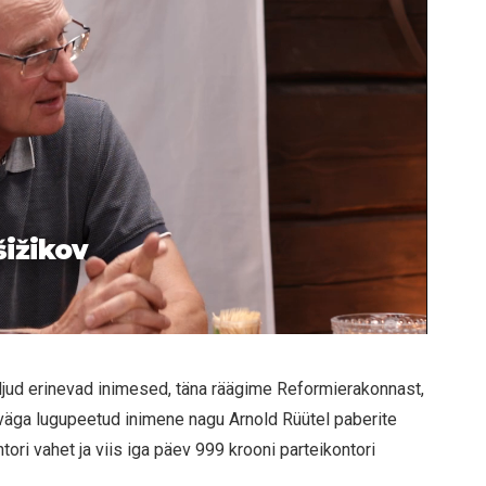
šižikov
jud erinevad inimesed, täna räägime Reformierakonnast,
s väga lugupeetud inimene nagu Arnold Rüütel paberite
ntori vahet ja viis iga päev 999 krooni parteikontori