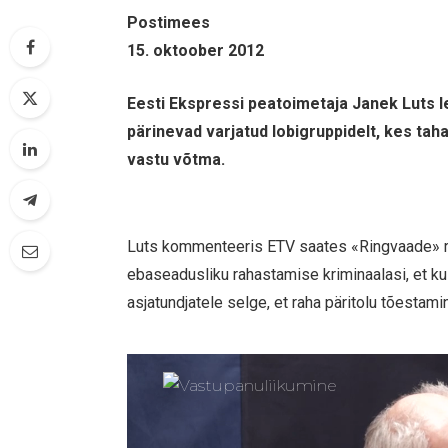
Postimees
15. oktoober 2012
Eesti Ekspressi peatoimetaja Janek Luts 
pärinevad varjatud lobigruppidelt, kes ta
vastu võtma.
Luts kommenteeris ETV saates «Ringvaade» ri
ebaseadusliku rahastamise kriminaalasi, et ku
asjatundjatele selge, et raha päritolu tõesta