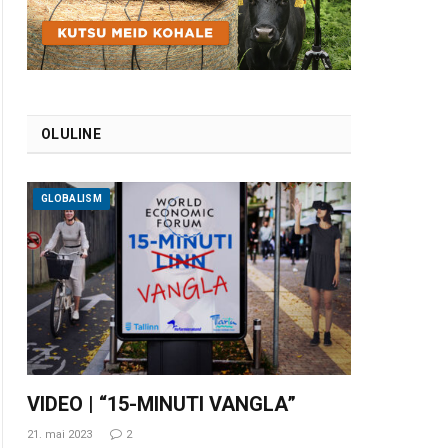
OLULINE
GLOBALISM
VIDEO | “15-MINUTI VANGLA”
21. mai 2023
2