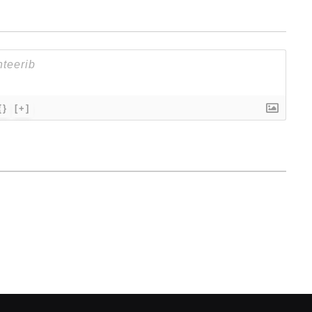
{}
[+]