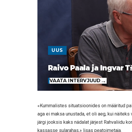
UUS
Raivo Paala ja Ingvar T
VAATA INTERVJUUD
«Kummalistes situatsioonides on määritud pal
aga ei maksa unustada, et oli aeg, kui näitek
järgi jooksis kaks nädalat järjest Rahvaliidu ko
kassasse sularahas,» lisas peatoimetaja.