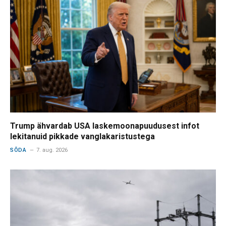
Trump ähvardab USA laskemoonapuudusest infot
lekitanuid pikkade vanglakaristustega
SÕDA
7. aug. 2026