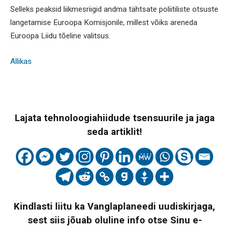
Selleks peaksid liikmesriigid andma tähtsate poliitiliste otsuste
langetamise Euroopa Komisjonile, millest võiks areneda
Euroopa Liidu tõeline valitsus.
Allikas
Lajata tehnoloogiahiidude tsensuurile ja jaga
seda artiklit!
Kindlasti liitu ka Vanglaplaneedi uudiskirjaga,
sest siis jõuab oluline info otse Sinu e-