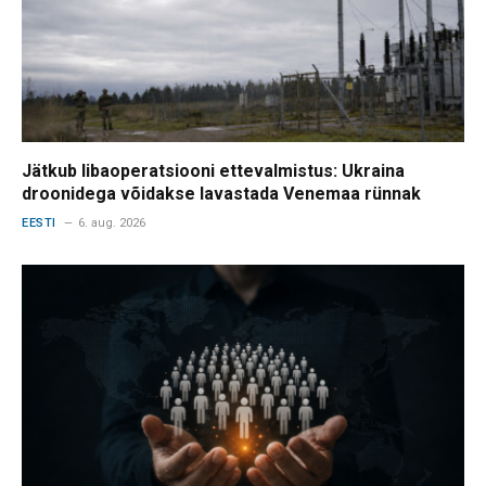
Jätkub libaoperatsiooni ettevalmistus: Ukraina
droonidega võidakse lavastada Venemaa rünnak
EESTI
6. aug. 2026