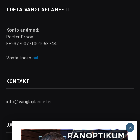
TOETA VANGLAPLANEETI
Konto andmed:
Peeter Proos
EE937700771001063744
Vaata lisaks
siit
KONTAKT
info@vanglaplaneet.ee
JÄLGI SOTSIAALMEEDIAS