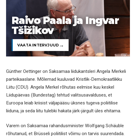
Raivo Paala ja Ingvar
Tšižikov
VAATA INTERVJUUD
Günther Oettinger on Saksamaa liidukantsleri Angela Merkeli
parteikaaslane. Mõlemad kuuluvad Kristlik-Demokraatlikku
Liitu (CDU). Angela Merkel rõhutas eelmise kuu keskel
Liidupäevas (Bundestag) tehtud valitsusavalduses, et
Euroopa leiab kriisist väljapääsu üksnes tugeva poliitilise
liiduna, ja seda liitu tulebki hakata järk-järgult üles ehitama.
Varem on Saksamaa rahandusminister Wolfgang Schäuble
rõhutanud, et Brüsseli poliitilist võimu on tarvis suurendada.