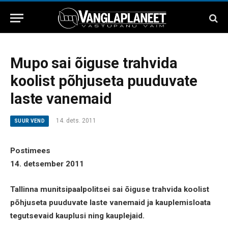
Mupo sai õiguse trahvida
koolist põhjuseta puuduvate
laste vanemaid
14. dets. 2011
SUUR VEND
Postimees
14. detsember 2011
Tallinna munitsipaalpolitsei sai õiguse trahvida koolist
põhjuseta puuduvate laste vanemaid ja kauplemisloata
tegutsevaid kauplusi ning kauplejaid.