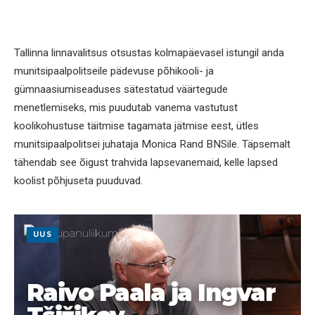
Tallinna linnavalitsus otsustas kolmapäevasel istungil anda
munitsipaalpolitseile pädevuse põhikooli- ja
gümnaasiumiseaduses sätestatud väärtegude
menetlemiseks, mis puudutab vanema vastutust
koolikohustuse täitmise tagamata jätmise eest, ütles
munitsipaalpolitsei juhataja Monica Rand BNSile. Täpsemalt
tähendab see õigust trahvida lapsevanemaid, kelle lapsed
koolist põhjuseta puuduvad.
UUS
Raivo Paala ja Ingvar