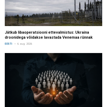
Jätkub libaoperatsiooni ettevalmistus: Ukraina
droonidega võidakse lavastada Venemaa rünnak
EESTI
6. aug. 2026