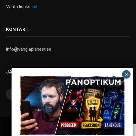
Vaata lisaks
siit
KONTAKT
info@vanglaplaneet.ee
JÄLGI SOTSIAALMEEDIAS
Facebook
X
Instagram
YouTube
Telegram
(Twitter)
Vanglaplaneet - Vastupanu Vaim