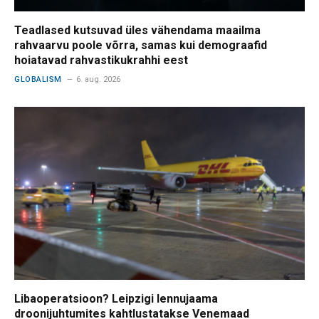
Teadlased kutsuvad üles vähendama maailma
rahvaarvu poole võrra, samas kui demograafid
hoiatavad rahvastikukrahhi eest
GLOBALISM
6. aug. 2026
Libaoperatsioon? Leipzigi lennujaama
droonijuhtumites kahtlustatakse Venemaad