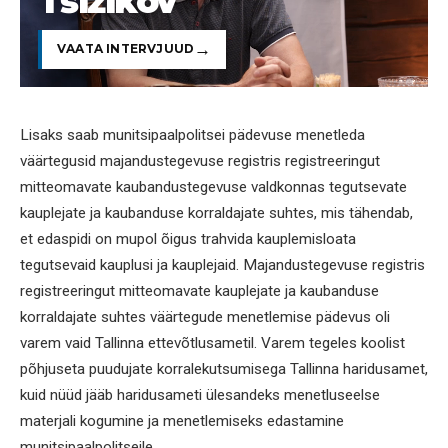
Tšižikov
VAATA INTERVJUUD
Lisaks saab munitsipaalpolitsei pädevuse menetleda
väärtegusid majandustegevuse registris registreeringut
mitteomavate kaubandustegevuse valdkonnas tegutsevate
kauplejate ja kaubanduse korraldajate suhtes, mis tähendab,
et edaspidi on mupol õigus trahvida kauplemisloata
tegutsevaid kauplusi ja kauplejaid. Majandustegevuse registris
registreeringut mitteomavate kauplejate ja kaubanduse
korraldajate suhtes väärtegude menetlemise pädevus oli
varem vaid Tallinna ettevõtlusametil. Varem tegeles koolist
põhjuseta puudujate korralekutsumisega Tallinna haridusamet,
kuid nüüd jääb haridusameti ülesandeks menetluseelse
materjali kogumine ja menetlemiseks edastamine
munitsipaalpolitseile.