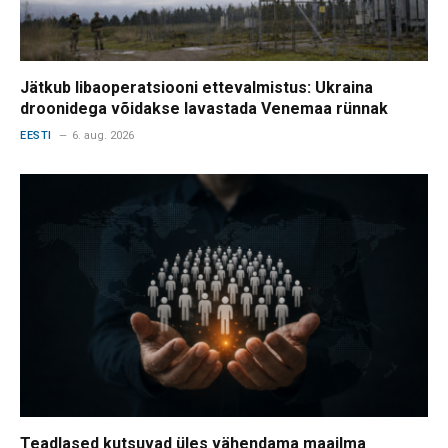
Jätkub libaoperatsiooni ettevalmistus: Ukraina
droonidega võidakse lavastada Venemaa rünnak
EESTI
6. aug. 2026
Teadlased kutsuvad üles vähendama maailma