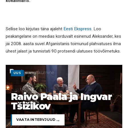
kokaiiniäris.
Sellise loo kirjutas täna ajaleht
Eesti Ekspress
. Loo
peakangelane on meedias korduvalt esinenud Aleksander, kes
jäi 2008. aasta suvel Afganistanis toimunud plahvatuses ilma
ühest jalast ja tunnistati 90 protsendi ulatuses töövõimetuks.
UUS
Raivo Paala ja Ingvar
Tšižikov
VAATA INTERVJUUD