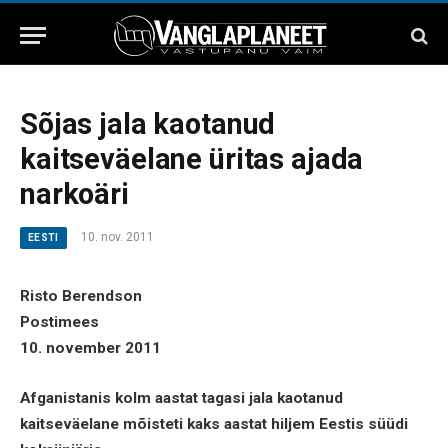
Sõjas jala kaotanud
kaitseväelane üritas ajada
narkoäri
10. nov. 2011
EESTI
Risto Berendson
Postimees
10. november 2011
Afganistanis kolm aastat tagasi jala kaotanud
kaitseväelane mõisteti kaks aastat hiljem Eestis süüdi