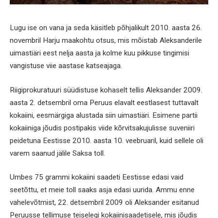
Lugu ise on vana ja seda käsitleb põhjalikult 2010. aasta 26.
novembril Harju maakohtu otsus, mis mõistab Aleksanderile
uimastiäri eest nelja aasta ja kolme kuu pikkuse tingimisi
vangistuse viie aastase katseajaga.
Riigiprokuratuuri süüdistuse kohaselt tellis Aleksander 2009.
aasta 2. detsembril oma Peruus elavalt eestlasest tuttavalt
kokaiini, eesmärgiga alustada siin uimastiäri. Esimene partii
kokaiiniga jõudis postipakis viide kõrvitsakujulisse suveniiri
peidetuna Eestisse 2010. aasta 10. veebruaril, kuid sellele oli
varem saanud jälile Saksa toll.
Umbes 75 grammi kokaiini saadeti Eestisse edasi vaid
seetõttu, et meie toll saaks asja edasi uurida. Ammu enne
vahelevõtmist, 22. detsembril 2009 oli Aleksander esitanud
Peruusse tellimuse teiselegi kokaiinisaadetisele, mis jõudis