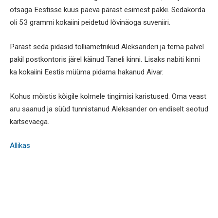
otsaga Eestisse kuus päeva pärast esimest pakki. Sedakorda
oli 53 grammi kokaiini peidetud lõvinäoga suveniiri.
Pärast seda pidasid tolliametnikud Aleksanderi ja tema palvel
pakil postkontoris järel käinud Taneli kinni. Lisaks nabiti kinni
ka kokaiini Eestis müüma pidama hakanud Aivar.
Kohus mõistis kõigile kolmele tingimisi karistused. Oma veast
aru saanud ja süüd tunnistanud Aleksander on endiselt seotud
kaitseväega.
Allikas