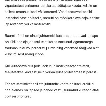
vigastustest piirkonna lastekaitsetöötajate kaudu, kellele on
sellest teatanud kool või lasteaed. Vahel teatavad koolid-
lasteaiad otse politseile, samuti on mõnikord avaldajaks teine
lapsevanem või ka lastearstid.
Baumi sõnul on olnud juhtumeid, kus arstid teatavad, et laps
on lühikese aja jooksul teist korda sattunud vigastustega
traumapunkti või perearsti juurde ning vanemad räägivad alati
kukkumisest mänguhoos.
Kui kuriteoavaldus pole laekunud lastekaitsetöötajatelt,
teavitatakse kindlasti neid võimalikust probleemsest perest.
Täpset statistikat selliste juhtumite kohta politseil eraldi ei
pea. Samas on lapsed ja nende vastu suunatud kuriteod alati
politsei prioriteet.