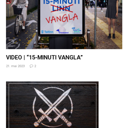
VIDEO | “15-MINUTI VANGLA”
21. mai 2023
2