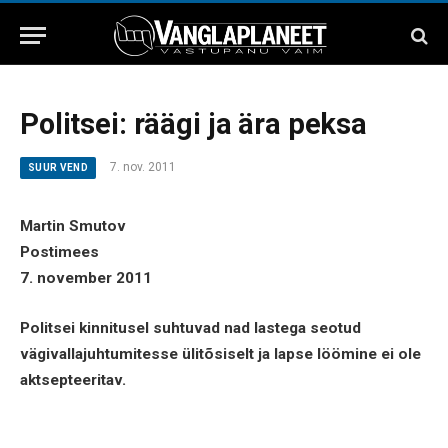
Politsei: räägi ja ära peksa
7. nov. 2011
SUUR VEND
Martin Smutov
Postimees
7. november 2011
Politsei kinnitusel suhtuvad nad lastega seotud
vägivallajuhtumitesse ülitõsiselt ja lapse löömine ei ole
aktsepteeritav.