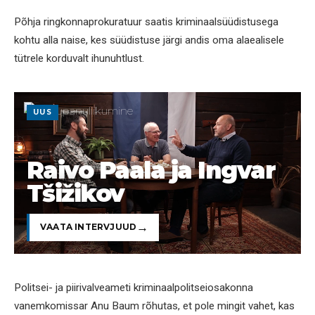
Põhja ringkonnaprokuratuur saatis kriminaalsüüdistusega
kohtu alla naise, kes süüdistuse järgi andis oma alaealisele
tütrele korduvalt ihunuhtlust.
UUS
Raivo Paala ja Ingvar
Tšižikov
VAATA INTERVJUUD
Politsei- ja piirivalveameti kriminaalpolitseiosakonna
vanemkomissar Anu Baum rõhutas, et pole mingit vahet, kas