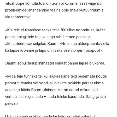
vitsahoope või tutistusi on üks või kümme, sest vägivald
probleemide lahendamise viisina pole meie kultuuriruumis
aktsepteeritav.
«Kui teie elukaaslane teeks teile füüsilise noomituse, kui ta
poleks mingi teie tegevusega rahul – see poleks ju
aktsepteeritav,» selgitas Baum. «Nii ei saa aktsepteeritav olla
ka lapse löömine ja laps on lisaks veel nõrgem osapool.»
Baumi sõnul tasub inimestel ennast panna lapse olukorda.
«Mida teie tunneksite, kui elukaaslane teid pesemata nõude
pärast tutistaks või voodi all olevate sokkide pärast rihma
annaks,» küsis Baum. «Inimestele on antud oskus end
verbaalselt väljendada – seda tuleks kasutada. Räägi ja ära
peksa.»
Üldjuhul saab politsei teada lastele tekitatud valust või