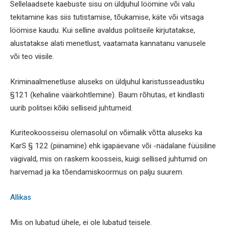
Sellelaadsete kaebuste sisu on üldjuhul löömine või valu
tekitamine kas siis tutistamise, tõukamise, käte või vitsaga
löömise kaudu. Kui selline avaldus politseile kirjutatakse,
alustatakse alati menetlust, vaatamata kannatanu vanusele
või teo viisile.
Kriminaalmenetluse aluseks on üldjuhul karistusseadustiku
§121 (kehaline väärkohtlemine). Baum rõhutas, et kindlasti
uurib politsei kõiki selliseid juhtumeid.
Kuriteokoosseisu olemasolul on võimalik võtta aluseks ka
KarS § 122 (piinamine) ehk igapäevane või -nädalane füüsiline
vägivald, mis on raskem koosseis, kuigi sellised juhtumid on
harvemad ja ka tõendamiskoormus on palju suurem.
Allikas
Mis on lubatud ühele, ei ole lubatud teisele.