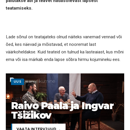
palutakse abi ja teavet hädasolevast lapsest
teatamiseks.
Lade sõnul on teatajateks olnud näiteks vanemad vennad või
õed, kes näevad ja mõistavad, et nooremat last
väärkoheldakse. Kuid teateid on tulnud ka lasteaiast, kus mõni
ema või isa märkab enda lapse sõbra hirmu kojumineku ees.
UUS
Raivo Paala ja Ingvar
Tšižikov
VAATA INTERVJUUD