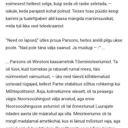
esimesest hetkest selge, kuigi seda oli raske seletada, –
isikule, keda parajasti kohal polnud. Teises toas püüdis keegi
kammi ja tualettpaberi abil kaasa mängida marsimuusikat,
mida tuli ikka veel teleekraanist.
“Need on lapsed,” ütles proua Parsons, heites areldi pilgu ukse
poole. “Nad pole täna välja saanud. Ja muidugi – -” …
… Parsons oli Winstoni kaasametnik Tőeministeeriumist. Ta
oli tüse, kuid toimekas ja rabavalt rumal mees, täis
nürimeelset vaimustust, – üks neid täiesti kőhklematuid
ustavaid rügajaid, kellest Partei stabiilsus sőltus rohkemgi kui
Mőttepolitseist. Äsja, kolmekümne viieselt, oli ta peaaegu
vägisi Noorsooühingust välja arvatud, aga enne
Noorsooühingusse astumist oli tal őnnestunud Luurajate
ridades aasta üle määratud aja olla. Ministeeriumis oli ta
mingil madalamal ametikohal, kus ei läinud mőistust vaja, aga