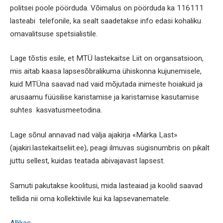
politsei poole pöörduda. Võimalus on pöörduda ka 116111
lasteabi telefonile, ka sealt saadetakse info edasi kohaliku
omavalitsuse spetsialistile.
Lage tõstis esile, et MTÜ lastekaitse Liit on organsatsioon,
mis aitab kaasa lapsesõbralikuma ühiskonna kujunemisele,
kuid MTÜna saavad nad vaid mõjutada inimeste hoiakuid ja
arusaamu füüsilise karistamise ja karistamise kasutamise
suhtes kasvatusmeetodina.
Lage sõnul annavad nad välja ajakirja «Märka Last»
(ajakiri.lastekaitseliit.ee), peagi ilmuvas sügisnumbris on pikalt
juttu sellest, kuidas teatada abivajavast lapsest.
Samuti pakutakse koolitusi, mida lasteaiad ja koolid saavad
tellida nii oma kollektiivile kui ka lapsevanematele.