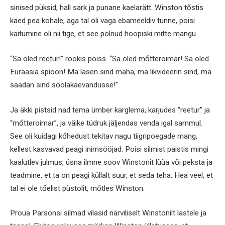
sinised püksid, hall särk ja punane kaelarätt. Winston tőstis
käed pea kohale, aga tal oli väga ebameeldiv tunne, poisi
käitumine oli nii tige, et see polnud hoopiski mitte mängu.
“Sa oled reetur!” röökis poiss. “Sa oled mőtteroimar! Sa oled
Euraasia spioon! Ma lasen sind maha, ma likvideerin sind, ma
saadan sind soolakaevandusse!”
Ja äkki pistsid nad tema ümber karglema, karjudes “reetur” ja
“mőtteroimar”, ja väike tüdruk jäljendas venda igal sammul.
See oli kuidagi kőhedust tekitav nagu tiigripoegade mäng,
kellest kasvavad peagi inimsööjad. Poisi silmist paistis mingi
kaalutlev julmus, üsna ilmne soov Winstonit lüüa vői peksta ja
teadmine, et ta on peagi küllalt suur, et seda teha. Hea veel, et
tal ei ole tőelist püstolit, mőtles Winston.
Proua Parsonsi silmad vilasid närviliselt Winstonilt lastele ja