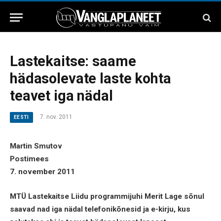
Lastekaitse: saame
hädasolevate laste kohta
teavet iga nädal
7. nov. 2011
EESTI
Martin Smutov
Postimees
7. november 2011
MTÜ Lastekaitse Liidu programmijuhi Merit Lage sõnul
saavad nad iga nädal telefonikõnesid ja e-kirju, kus