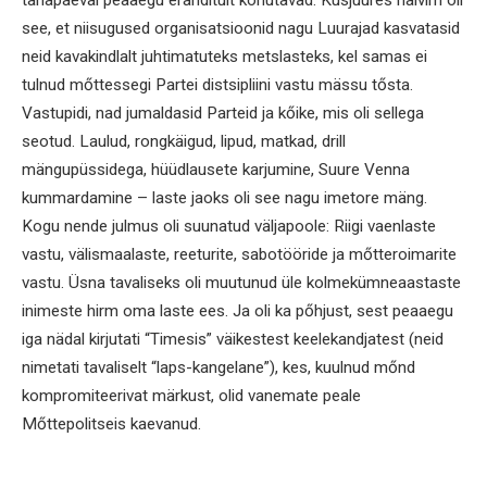
see, et niisugused organisatsioonid nagu Luurajad kasvatasid
neid kavakindlalt juhtimatuteks metslasteks, kel samas ei
tulnud mőttessegi Partei distsipliini vastu mässu tősta.
Vastupidi, nad jumaldasid Parteid ja kőike, mis oli sellega
seotud. Laulud, rongkäigud, lipud, matkad, drill
mängupüssidega, hüüdlausete karjumine, Suure Venna
kummardamine – laste jaoks oli see nagu imetore mäng.
Kogu nende julmus oli suunatud väljapoole: Riigi vaenlaste
vastu, välismaalaste, reeturite, sabotööride ja mőtteroimarite
vastu. Üsna tavaliseks oli muutunud üle kolmekümneaastaste
inimeste hirm oma laste ees. Ja oli ka pőhjust, sest peaaegu
iga nädal kirjutati “Timesis” väikestest keelekandjatest (neid
nimetati tavaliselt “laps-kangelane”), kes, kuulnud mőnd
kompromiteerivat märkust, olid vanemate peale
Mőttepolitseis kaevanud.