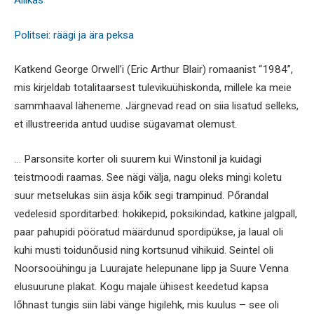
Allikas
Politsei: räägi ja ära peksa
Katkend George Orwell’i (Eric Arthur Blair) romaanist “1984”,
mis kirjeldab totalitaarsest tulevikuühiskonda, millele ka meie
sammhaaval läheneme. Järgnevad read on siia lisatud selleks,
et illustreerida antud uudise sügavamat olemust.
… Parsonsite korter oli suurem kui Winstonil ja kuidagi
teistmoodi raamas. See nägi välja, nagu oleks mingi koletu
suur metselukas siin äsja kőik segi trampinud. Pőrandal
vedelesid sporditarbed: hokikepid, poksikindad, katkine jalgpall,
paar pahupidi pööratud määrdunud spordipükse, ja laual oli
kuhi musti toidunőusid ning kortsunud vihikuid. Seintel oli
Noorsooühingu ja Luurajate helepunane lipp ja Suure Venna
elusuurune plakat. Kogu majale ühisest keedetud kapsa
lőhnast tungis siin läbi vänge higilehk, mis kuulus – see oli