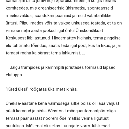
samal ajal oli ta juhtiv kuju Spordikomitees ja kőigis teistes
komiteedes, mis organiseerisid ühismatku, spontaanseid
meeleavaldusi, säästukampaaniaid ja muid vabatahtlikke
üritusi. Piipu imedes vőis ta vaikse uhkusega teatada, et ta on
viimase nelja aasta jooksul igal őhtul Ühiskondlikust
Keskusest läbi astunud. Hingemattev higihais, tema pingelise
elu tahtmatu tőendus, saatis teda igal pool, kus ta liikus, ja jäi
temast maha ka pärast tema lahkumist. …
… Jalgu trampides ja kammipilli joristades tormasid lapsed
elutuppa. …
“Käed üles!” röögatas üks metsik hääl.
Üheksa-aastane kena välimusega sitke poiss oli laua varjust
püsti karanud ja sihtis Winstonit mänguautomaatpüstoliga,
temast paar aastat noorem őde matkis venna liigutust
puutükiga. Mőlemal oli seljas Luurajate vorm: lühikesed