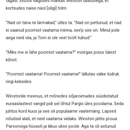
tagasi. Elutoa valguses märkas Winston üllatusega, et
kortsudes naise näol [oligi] tolm.
“Nad on täna nii lärmakad,” ütles ta. “Nad on pettunud, et nad
ei saanud poomist vaatama minna, see’p see on. Minul pole
aega neid viia, ja Tom ei ole veel töölt tulnud.”
“Miks me ei lähe poomist vaatama?” möirgas poiss täiest
kőrist.
“Poomist vaatama! Poomist vaatama!” lällutas väike tüdruk
ringi keksides.
Winstonile meenus, et mőnedes sőjaroimades süüdistatud
euraaslastest vangid pidi sel őhtul Pargis üles poodama. Seda
juhtus kord kuus ja see oli populaarne vaatemäng. Lapsed
nőudsid alati, et neid vaatama viidaks. Winston jättis proua
Parsonsiga hüvasti ja liikus ukse poole. Aga ta oli astunud