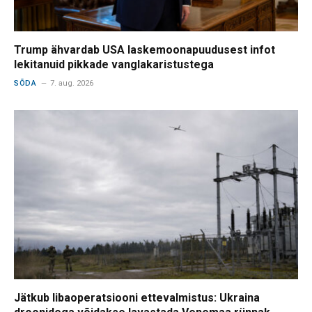
Trump ähvardab USA laskemoonapuudusest infot
lekitanuid pikkade vanglakaristustega
SÕDA
7. aug. 2026
Jätkub libaoperatsiooni ettevalmistus: Ukraina