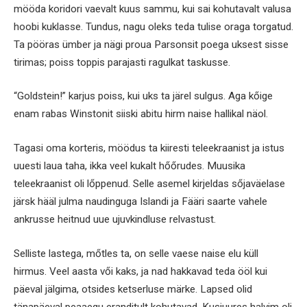
mööda koridori vaevalt kuus sammu, kui sai kohutavalt valusa
hoobi kuklasse. Tundus, nagu oleks teda tulise oraga torgatud.
Ta pööras ümber ja nägi proua Parsonsit poega uksest sisse
tirimas; poiss toppis parajasti ragulkat taskusse.
“Goldstein!” karjus poiss, kui uks ta järel sulgus. Aga kőige
enam rabas Winstonit siiski abitu hirm naise hallikal näol.
Tagasi oma korteris, möödus ta kiiresti teleekraanist ja istus
uuesti laua taha, ikka veel kukalt hőőrudes. Muusika
teleekraanist oli lőppenud. Selle asemel kirjeldas sőjaväelase
järsk hääl julma naudinguga Islandi ja Fääri saarte vahele
ankrusse heitnud uue ujuvkindluse relvastust.
Selliste lastega, mőtles ta, on selle vaese naise elu küll
hirmus. Veel aasta vői kaks, ja nad hakkavad teda ööl kui
päeval jälgima, otsides ketserluse märke. Lapsed olid
tänapäeval peaaegu eranditult kohutavad. Kusjuures halvim oli