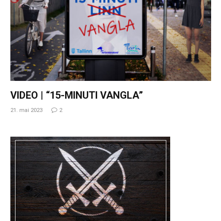
VIDEO | “15-MINUTI VANGLA”
21. mai 2023
2