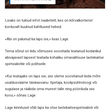
Lisaks on tulnud infot naabritelt, kes on kõrvalkorterist
korduvalt kuulnud kahtluseid helisid.
«Abi on palunud ka laps ise,» lisas Lage.
Tema sõnul on liidu võimuses soovitada teatanud kodanikul
abivajavast lapsest teatada kohaliku omavalitsuse lastekaitse
spetsialistile või politseile.
«Kui teatajaks on laps ise, siis oleme soovitanud leida mõni
usaldusväärne täiskasvanu: õpetaja, koolipsühholoogi või
sugulase ja rääkida oma murest talle ning pöörduda siis
koos,» sõnas Lage.
Lage kinnitusel võib laps ka otse lastekaitsespetsialisti või