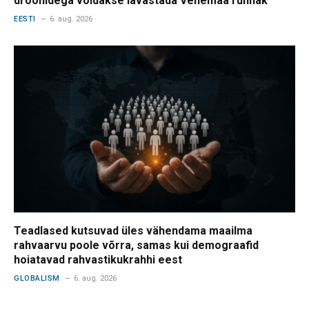
droonidega võidakse lavastada Venemaa rünnak
EESTI
6. aug. 2026
Teadlased kutsuvad üles vähendama maailma
rahvaarvu poole võrra, samas kui demograafid
hoiatavad rahvastikukrahhi eest
GLOBALISM
6. aug. 2026