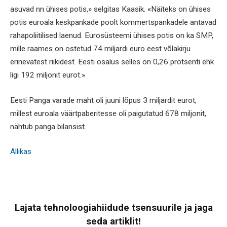
asuvad nn ühises potis,» selgitas Kaasik. «Näiteks on ühises
potis euroala keskpankade poolt kommertspankadele antavad
rahapoliitilised laenud. Eurosüsteemi ühises potis on ka SMP,
mille raames on ostetud 74 miljardi euro eest võlakirju
erinevatest riikidest. Eesti osalus selles on 0,26 protsenti ehk
ligi 192 miljonit eurot.»
Eesti Panga varade maht oli juuni lõpus 3 miljardit eurot,
millest euroala väärtpaberitesse oli paigutatud 678 miljonit,
nähtub panga bilansist.
Allikas
Lajata tehnoloogiahiidude tsensuurile ja jaga
seda artiklit!