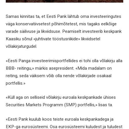
Samas kinnitas ta, et Eesti Pank lähtub oma investeeringutes
väga konservatiivsetest põhimõtetest, mis tagaks eelkõige
varade säilivuse ja likviidsuse. Peamiselt investeerib keskpank
Kaasiku sõnul «juhtivate tööstusriikide» likviidsetel
võlakirjaturgudel.
«Eesti Panga investeerimisportfellides ei tohi olla võlakirju alla
BBB- reitingu,» märkis asepresident. «Mida madalam on
reiting, seda väiksem võib olla nende võlakirjade osakaal
portfellis.»
«Küll aga on selliseid võlakirju euroala keskpankade ühises
Securities Markets Programm (SMP) portfellis,» lisas ta.
«Eesti Pank kuulub koos teiste euroala keskpankadega ja
EKP-ga eurosüsteemi. Osa eurosüsteemi kuludest ja tuludest