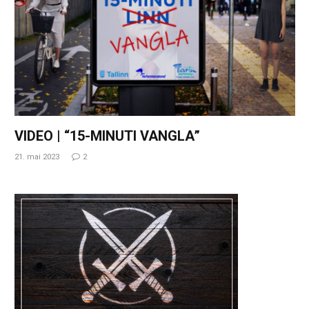
VIDEO | “15-MINUTI VANGLA”
21. mai 2023
2