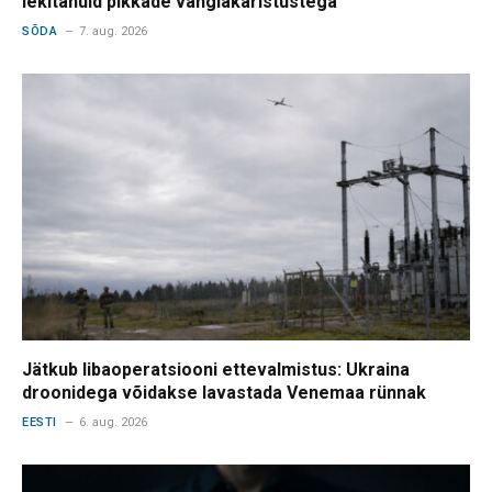
lekitanuid pikkade vanglakaristustega
SÕDA
7. aug. 2026
Jätkub libaoperatsiooni ettevalmistus: Ukraina
droonidega võidakse lavastada Venemaa rünnak
EESTI
6. aug. 2026