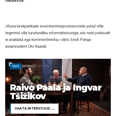
riikidesse.
«Kuna keskpankade investeerimispositsioonide puhul võib
tegemist olla turutundliku informatsiooniga, siis neid jooksvalt
ei avaldata ega kommenteerita,» ütles Eesti Panga
asepresident Ülo Kaasik.
UUS
Raivo Paala ja Ingvar
Tšižikov
VAATA INTERVJUUD