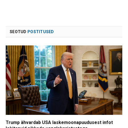
SEOTUD
POSTITUSED
Trump ähvardab USA laskemoonapuudusest infot