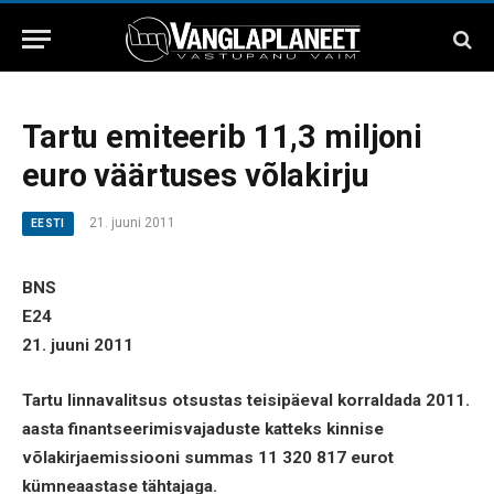
Tartu emiteerib 11,3 miljoni
euro väärtuses võlakirju
21. juuni 2011
EESTI
BNS
E24
21. juuni 2011
Tartu linnavalitsus otsustas teisipäeval korraldada 2011.
aasta finantseerimisvajaduste katteks kinnise
võlakirjaemissiooni summas 11 320 817 eurot
kümneaastase tähtajaga.