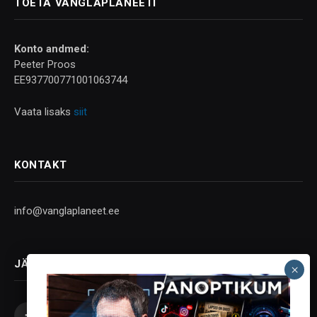
TOETA VANGLAPLANEETI
Konto andmed:
Peeter Proos
EE937700771001063744
Vaata lisaks
siit
KONTAKT
info@vanglaplaneet.ee
JÄLGI SOTSIAALMEEDIAS