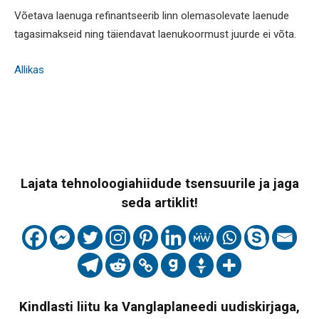
Võetava laenuga refinantseerib linn olemasolevate laenude
tagasimakseid ning täiendavat laenukoormust juurde ei võta.
Allikas
Lajata tehnoloogiahiidude tsensuurile ja jaga
seda artiklit!
Kindlasti liitu ka Vanglaplaneedi uudiskirjaga,