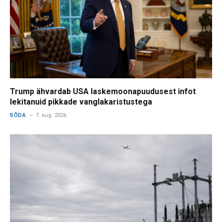
Trump ähvardab USA laskemoonapuudusest infot
lekitanuid pikkade vanglakaristustega
SÕDA
7. aug. 2026