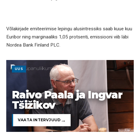
Võlakirjade emiteerimise lepingu alusintressiks saab kuue kuu
Euribor ning marginaaliks 1,05 protsenti, emissiooni viib läbi
Nordea Bank Finland PLC.
UUS
Raivo Paala ja Ingvar
Tšižikov
VAATA INTERVJUUD