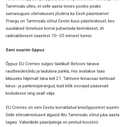
Tammsalu ütles, et selle aasta teises pooles peaks
samasuguse võimekuseni jõudma ka Eesti päästeamet.
Praegu on Tammsalu sõnul Eestis kuus päästeüksust, kes
suudaksid õnnetuse korral puhastada keemilisest, sh
radioaktiivsest saastest 10–20 inimest tunnis.
Seni suurim õppus
Õppus EU Cremex sulges täielikult Betooni tänava
raudteeülesõidu ja laululava parkla, mis avatakse taas
liikluseks hiljemalt täna kell 21. Tähtvere linnaosas kehtivad
kiirus- ja parkimispiirangud, kuid kõik soovijad pääsevad
kodudesse ning sealt välja.
EU Cremex on seni Eestis korraldatud kriisiõppustest suurim.
Selle ettevalmistused algasid Alo Tammsalu sõnul juba aasta
tagasi. Välisriikide päästjatega on peetud koostöö