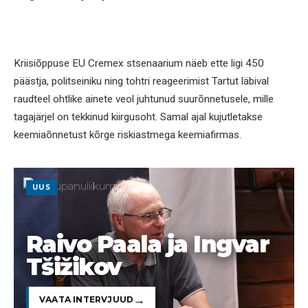
Kriisiõppuse EU Cremex stsenaarium näeb ette ligi 450
päästja, politseiniku ning tohtri reageerimist Tartut läbival
raudteel ohtlike ainete veol juhtunud suurõnnetusele, mille
tagajärjel on tekkinud kiirgusoht. Samal ajal kujutletakse
keemiaõnnetust kõrge riskiastmega keemiafirmas.
UUS
Raivo Paala ja Ingvar
Tšižikov
VAATA INTERVJUUD