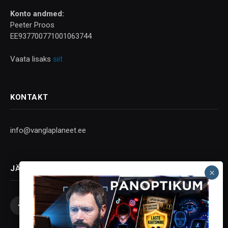
Konto andmed:
Peeter Proos
EE937700771001063744
Vaata lisaks
siit
KONTAKT
info@vanglaplaneet.ee
JÄLGI SOTSIAALMEEDIAS
Facebook
X
Instagram
YouTube
Telegram
(Twitter)