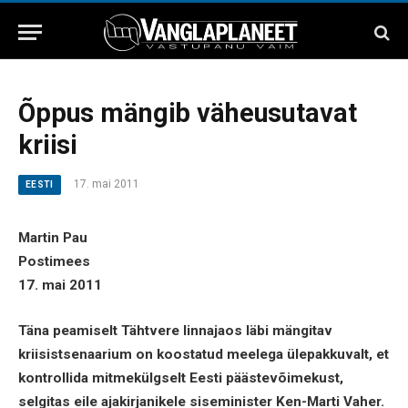
Õppus mängib väheusutavat
kriisi
17. mai 2011
EESTI
Martin Pau
Postimees
17. mai 2011
Täna peamiselt Tähtvere linnajaos läbi mängitav
kriisistsenaarium on koostatud meelega ülepakkuvalt, et
kontrollida mitmekülgselt Eesti päästevõimekust,
selgitas eile ajakirjanikele siseminister Ken-Marti Vaher.