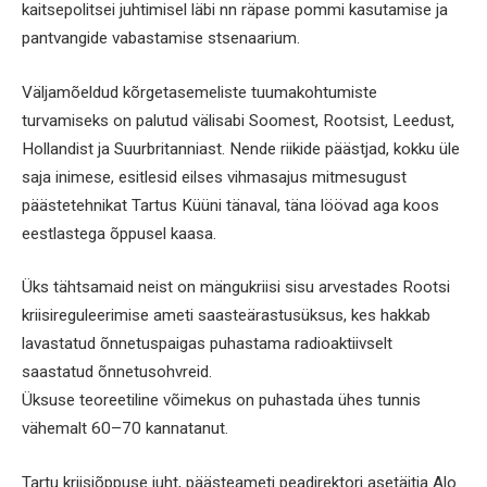
kaitsepolitsei juhtimisel läbi nn räpase pommi kasutamise ja
pantvangide vabastamise stsenaarium.
Väljamõeldud kõrgetasemeliste tuumakohtumiste
turvamiseks on palutud välisabi Soomest, Rootsist, Leedust,
Hollandist ja Suurbritanniast. Nende riikide päästjad, kokku üle
saja inimese, esitlesid eilses vihmasajus mitmesugust
päästetehnikat Tartus Küüni tänaval, täna löövad aga koos
eestlastega õppusel kaasa.
Üks tähtsamaid neist on mängukriisi sisu arvestades Rootsi
kriisireguleerimise ameti saasteärastusüksus, kes hakkab
lavastatud õnnetuspaigas puhastama radioaktiivselt
saastatud õnnetusohvreid.
Üksuse teoreetiline võimekus on puhastada ühes tunnis
vähemalt 60–70 kannatanut.
Tartu kriisiõppuse juht, päästeameti peadirektori asetäitja Alo