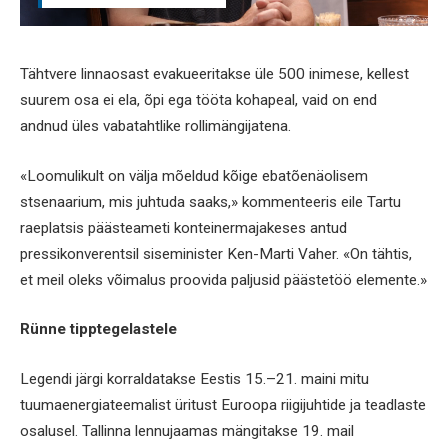
Tähtvere linnaosast evakueeritakse üle 500 inimese, kellest
suurem osa ei ela, õpi ega tööta kohapeal, vaid on end
andnud üles vabatahtlike rollimängijatena.
«Loomulikult on välja mõeldud kõige ebatõenäolisem
stsenaarium, mis juhtuda saaks,» kommenteeris eile Tartu
raeplatsis päästeameti konteinermajakeses antud
pressikonverentsil siseminister Ken-Marti Vaher. «On tähtis,
et meil oleks võimalus proovida paljusid päästetöö elemente.»
Rünne tipptegelastele
Legendi järgi korraldatakse Eestis 15.–21. maini mitu
tuumaenergiateemalist üritust Euroopa riigijuhtide ja teadlaste
osalusel. Tallinna lennujaamas mängitakse 19. mail