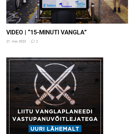
VIDEO | “15-MINUTI VANGLA”
21. mai 2023
2