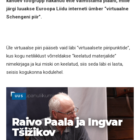
kandev töögrupp hakanud ette valmistama plaani, mille
järgi luuakse Euroopa Liidu interneti ümber “virtuaalne
Schengeni piir”.
Üle virtuaalse piiri pääseb vaid läbi “virtuaalsete piiripunktide”,
kus kogu netiliiklust võrreldakse “keelatud materjalide”
nimekirjaga ja kui miski on keelatud, siis seda läbi ei lasta,
seisis kogukonna kodulehel.
UUS
Raivo Paala ja Ingvar
Tšižikov