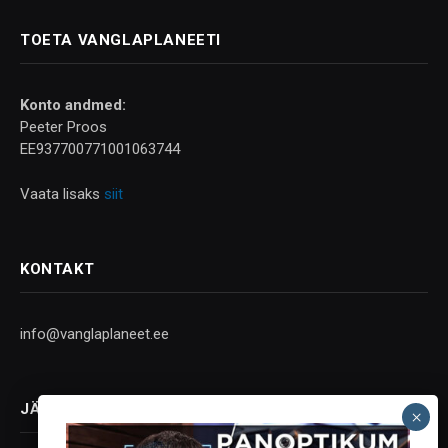
TOETA VANGLAPLANEETI
Konto andmed:
Peeter Proos
EE937700771001063744
Vaata lisaks
siit
KONTAKT
info@vanglaplaneet.ee
JÄLGI SOTSIAALMEEDIAS