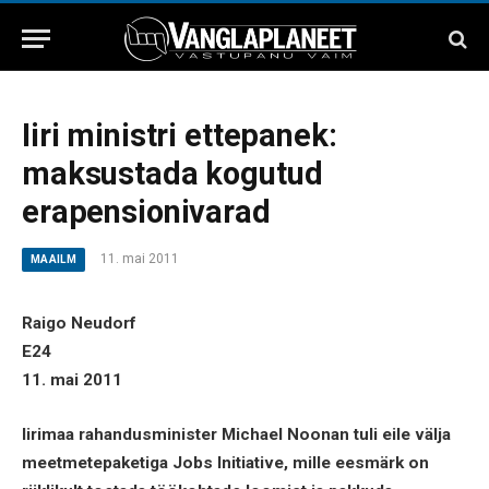
Iiri ministri ettepanek:
maksustada kogutud
erapensionivarad
11. mai 2011
MAAILM
Raigo Neudorf
E24
11. mai 2011
Iirimaa rahandusminister Michael Noonan tuli eile välja
meetmetepaketiga Jobs Initiative, mille eesmärk on