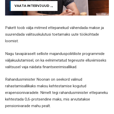
VAATA INTERVJUUD
Pakett toob välja mitmed ettepanekud vähendada makse ja
suurendada valitsuskulutusi toetamaks uute töökohtade
loomist.
Nagu tavapäraselt selliste majanduspoliitiliste programmide
väljakuulutamisel, on ka eelnimetatud tegevuste elluviimiseks
valitsusel vaja näidata finantseerimisallikad.
Rahandusminister Noonan on seekord valinud
rahastamisallikaks maksu kehtestamise kogutud
erapensionivaradele. Nimelt tegi rahandusminister ettepaneku
kehtestada 0,6-protsendine maks, mis arvutatakse
pensionivarade mahu pealt.