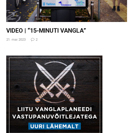
VIDEO | “15-MINUTI VANGLA”
21. mai 2023
2