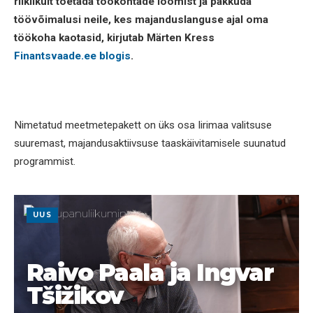
riiklikult toetada töökohtade loomist ja pakkuda
töövõimalusi neile, kes majanduslanguse ajal oma
töökoha kaotasid, kirjutab Märten Kress
Finantsvaade.ee blogis
.
Nimetatud meetmetepakett on üks osa Iirimaa valitsuse
suuremast, majandusaktiivsuse taaskäivitamisele suunatud
programmist.
UUS
Raivo Paala ja Ingvar
Tšižikov