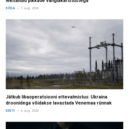
lekitanuid pikkade vanglakaristustega
SÕDA
7. aug. 2026
Jätkub libaoperatsiooni ettevalmistus: Ukraina
droonidega võidakse lavastada Venemaa rünnak
EESTI
6. aug. 2026