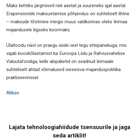
Maks kehtiks järgmised neli aastat ja suureneks igal aastal.
Erapensionide maksustamise põhjendus on suhteliselt lihtne
– maksude tõstmine mingis muus valdkonnas oleks Iirimaa
majandusele liigseks koormaks.
Ülaltoodu näol on praegu siiski veel tegu ettepanekuga, mis
vajab kooskõlastamist ka Euroopa Liidu ja Rahvusvahelise
Valuutafondiga, kelle abipaketid on seadnud Iirimaale
suhteliselt ahtad võimalused iseseisva majanduspoliitika
praktiseerimisel.
Allikas
Lajata tehnoloogiahiidude tsensuurile ja jaga
seda artiklit!