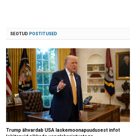
SEOTUD
POSTITUSED
Trump ähvardab USA laskemoonapuudusest infot