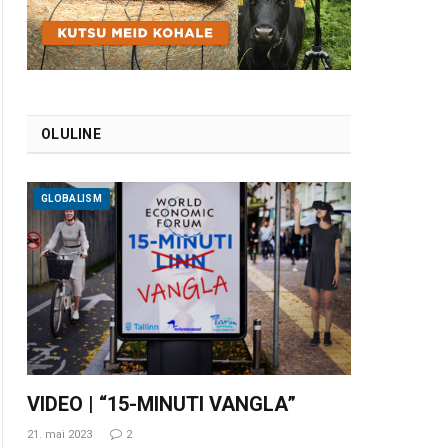
OLULINE
GLOBALISM
VIDEO | “15-MINUTI VANGLA”
21. mai 2023
2