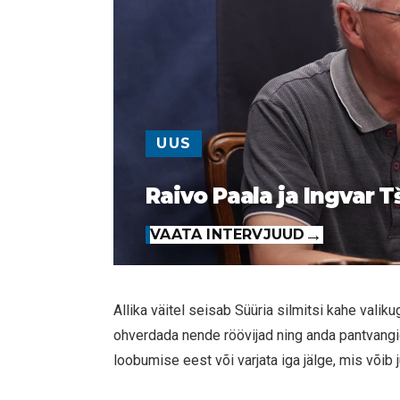
UUS
Raivo Paala ja Ingvar T
VAATA INTERVJUUD
Allika väitel seisab Süüria silmitsi kahe valik
ohverdada nende röövijad ning anda pantvangi
loobumise eest või varjata iga jälge, mis võib 