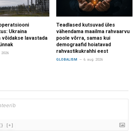
operatsiooni
Teadlased kutsuvad üles
tus: Ukraina
vähendama maailma rahvaarvu
 võidakse lavastada
poole võrra, samas kui
ünnak
demograafid hoiatavad
rahvastikukrahhi eest
. 2026
GLOBALISM
6. aug. 2026
{}
[+]