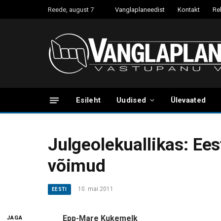
Reede, august 7
Vanglaplaneedist
Kontakt
Re
Esileht
Uudised
Ülevaated
Julgeolekuallikas: Ees
võimud
10. mai 2011
EESTI
Epp-Mare Kukemelk
JAGA