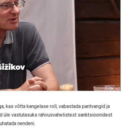
šižikov
uga, kas võtta kangelase roll, vabastada pantvangid ja
d üle vastutasuks rahvusvahelistest sanktsioonidest
juhatada nendeni.