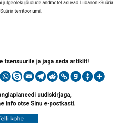
ni julgeolekujõudude andmetel asuvad Liibanoni-Süüria
Süüria territooriumil.
 tsensuurile ja jaga seda artiklit!
Vanglaplaneedi uudiskirjaga,
ne info otse Sinu e-postkasti.