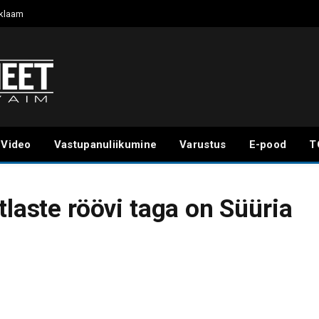
klaam
Video
Vastupanuliikumine
Varustus
E-pood
T
tlaste röövi taga on Süüria