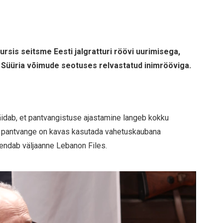
ursis seitsme Eesti jalgratturi röövi uurimisega,
d Süüria võimude seotuses relvastatud inimrööviga.
äidab, et pantvangistuse ajastamine langeb kokku
t pantvange on kavas kasutada vahetuskaubana
hendab väljaanne Lebanon Files.