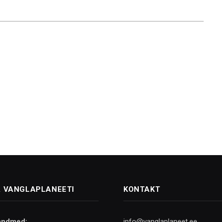
 VANGLAPLANEETI
KONTAKT
andmed:
info@vanglaplaneet.ee