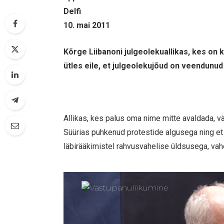
Delfi
10. mai 2011
Kõrge Liibanoni julgeolekuallikas, kes on k
ütles eile, et julgeolekujõud on veendunu
Allikas, kes palus oma nime mitte avaldada, v
Süürias puhkenud protestide algusega ning e
läbirääkimistel rahvusvahelise üldsusega, va