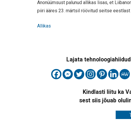
Anonüümsust palunud allikas lisas, et Liibano
piiri ääres 23. märtsil röövitud seitse eestlast 
Allikas
Lajata tehnoloogiahiidude
Kindlasti liitu ka 
sest siis jõuab oluli