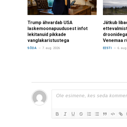
Trump ähvardab USA
Jätkub liba
laskemoonapuudusest infot
ettevalmis
lekitanuid pikkade
droonidega
vanglakaristustega
Venemaa r
SÕDA
7. aug. 2026
EESTI
6. aug