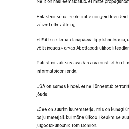
Neilt on hääl eemaldatud, et mitte propagandat
Pakistani sõnul ei ole mitte mingeid tõendeid, 
võivad olla võltsing.
«USAl on olemas tänapäeva tipptehnoloogia, e
võltsinguga,» arvas Abottabadi ülikooli teadla
Pakistani valitsus avaldas arvamust, et bin Lad
informatsiooni anda.
USA on samas kindel, et neil õnnestub terrori
jõuda.
«See on suurim luurematerjal, mis on kunagi üh
palju materjali, kui mõne ülikooli keskmise 
julgeolekunõunik Tom Donilon.