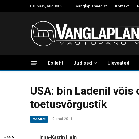
Laupäev, august 8
Vanglaplaneedist
Kontakt
Esileht
Uudised
Ülevaated
USA: bin Ladenil võis 
toetusvõrgustik
9. mai 2011
MAAILM
Inna-Katrin Hein
JAGA