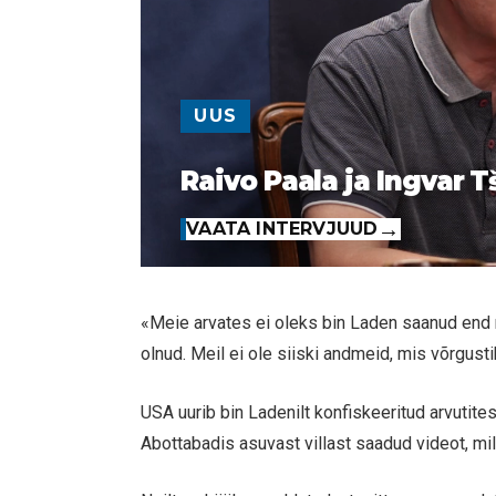
UUS
Raivo Paala ja Ingvar T
VAATA INTERVJUUD
«Meie arvates ei oleks bin Laden saanud end nii
olnud. Meil ei ole siiski andmeid, mis võrgusti
USA uurib bin Ladenilt konfiskeeritud arvutites
Abottabadis asuvast villast saadud videot, mi