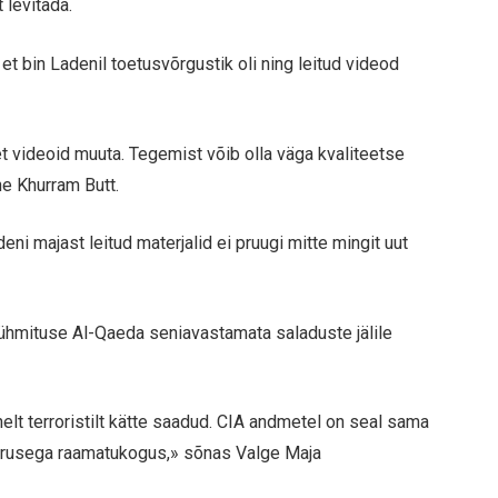
 levitada.
et bin Ladenil toetusvõrgustik oli ning leitud videod
t videoid muuta. Tegemist võib olla väga kvaliteetse
ne Khurram Butt.
eni majast leitud materjalid ei pruugi mitte mingit uut
rühmituse Al-Qaeda seniavastamata saladuste jälile
elt terroristilt kätte saadud. CIA andmetel on seal sama
suurusega raamatukogus,» sõnas Valge Maja