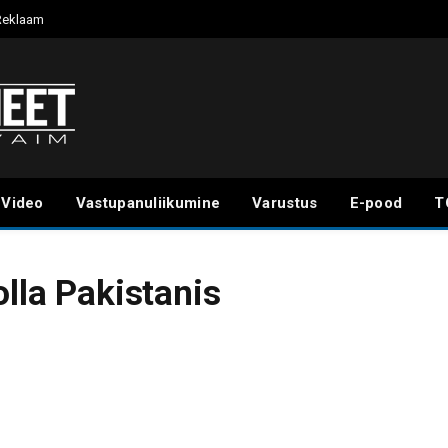
Reklaam
Video
Vastupanuliikumine
Varustus
E-pood
T
olla Pakistanis