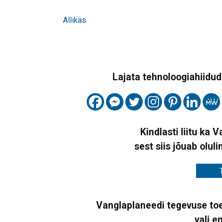
Allikas
Lajata tehnoloogiahiidude
Kindlasti liitu ka 
sest siis jõuab oluli
Vanglaplaneedi tegevuse toe
vali e