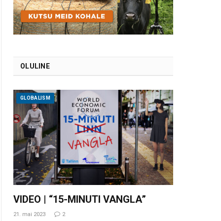
OLULINE
GLOBALISM
VIDEO | “15-MINUTI VANGLA”
21. mai 2023
2