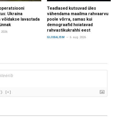
operatsiooni
Teadlased kutsuvad üles
tus: Ukraina
vähendama maailma rahvaarvu
 võidakse lavastada
poole võrra, samas kui
ünnak
demograafid hoiatavad
rahvastikukrahhi eest
. 2026
GLOBALISM
6. aug. 2026
{}
[+]