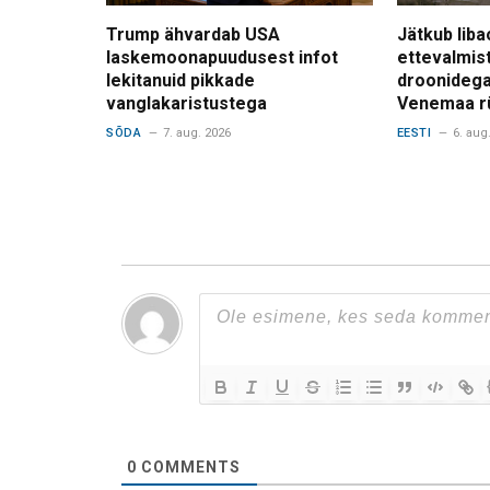
Trump ähvardab USA
Jätkub liba
laskemoonapuudusest infot
ettevalmis
lekitanuid pikkade
droonidega
vanglakaristustega
Venemaa r
SÕDA
7. aug. 2026
EESTI
6. aug
0
COMMENTS