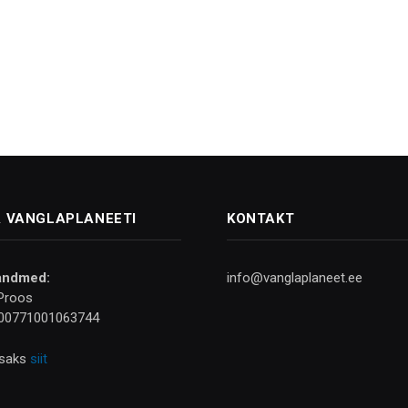
 VANGLAPLANEETI
KONTAKT
andmed:
info@vanglaplaneet.ee
Proos
00771001063744
isaks
siit