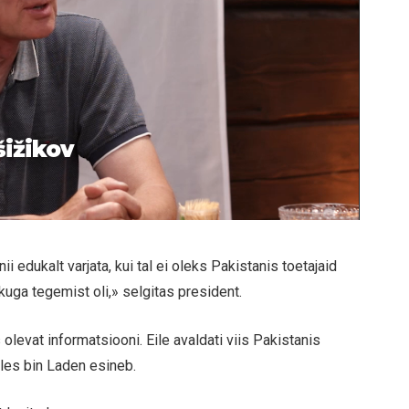
šižikov
 edukalt varjata, kui tal ei oleks Pakistanis toetajaid
kuga tegemist oli,» selgitas president.
 olevat informatsiooni. Eile avaldati viis Pakistanis
lles bin Laden esineb.