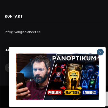
KONTAKT
info@vanglaplaneet.ee
JÄLGI SOTSIAALMEEDIAS
Facebook
X
Instagram
YouTube
Telegram
(Twitter)
Vanglaplaneet - Vastupanu Vaim