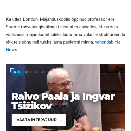
Ka ütles Londoni Majanduskoolis õppinud professor eile
Soome rahvusringhäälingu telesaates esinedes, et euroala
võlakriisis majandustel tuleks lasta oma võlad restruktureerida
ehk teisisõnu neil tuleks lasta pankrotti minna,
vahendab Yle
News
.
UUS
Raivo Paala ja Ingvar
Tšižikov
VAATA INTERVJUUD