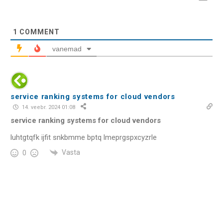
1
COMMENT
vanemad
service ranking systems for cloud vendors
14. veebr. 2024 01:08
service ranking systems for cloud vendors
luhtgtqfk ijfit snkbmme bptq lmeprgspxcyzrle
Vasta
0