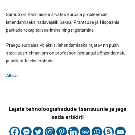
Samuti on Kanniaineni arvates euroala probleemide
lahendamiseks hädavajalik Saksa, Prantsuse ja Hispaania
pankade rekapitaliseerimine ning riigistamine.
Praegu euroalas võlakriisi lahendamiseks rajatav nn püsiv
stabiilsusmehhanism on professori hinnangul põhjendamatu
ja sellest tuleks loobuda.
Allikas
Lajata tehnoloogiahiidude tsensuurile ja jaga
seda artiklit!