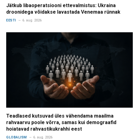
Jätkub libaoperatsiooni ettevalmistus: Ukraina
droonidega võidakse lavastada Venemaa rünnak
EESTI
6. aug. 2026
Teadlased kutsuvad üles vähendama maailma
rahvaarvu poole võrra, samas kui demograafid
hoiatavad rahvastikukrahhi eest
GLOBALISM
6. aug. 2026