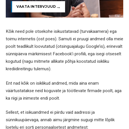
VAATA INTERVJUUD
Kõik need pole otsekohe isikustatavad (turvakaamera) ega
toimu internetis (ost poes). Samuti ei pruugi andmed olla meie
poolt teadlikult loovutatud (otsinguajalugu Google’is), erinevalt
sünnipäeva märkimisest Facebook’i profiili, ega isegi otseselt
kogutud (nagu mitmete allikate põhja koostatud isikliku
krediidireitingu tulemus).
Ent nad kõik on isiklikud andmed, mida aina enam
väärtustatakse neid koguvate ja töötlevate firmade poolt, aga
ka riigi ja inimeste endi poolt.
Sellest, et isikuandmed ei piirdu vaid aadressi ja
sünnikuupäevaga, annab aimu järgmine sugugi mitte lõplik
loetelu eri sorti personaalsetest andmetest: