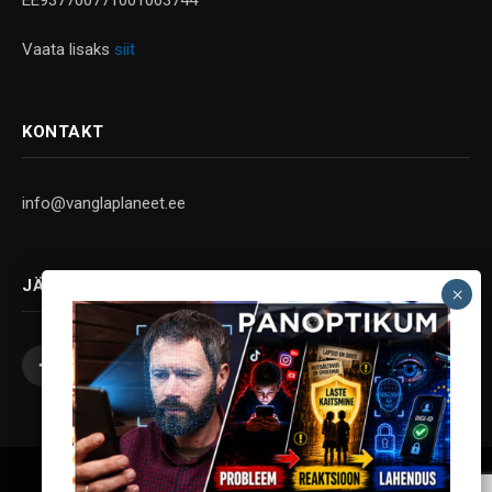
Vaata lisaks
siit
KONTAKT
info@vanglaplaneet.ee
JÄLGI SOTSIAALMEEDIAS
Facebook
X
Instagram
YouTube
Telegram
(Twitter)