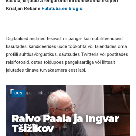
kasuta, kirjutab Arengufondi infoühiskonna ekspert
Kristjan Rebane
Fututuba.ee blogis
.
Digitaalsed andmed tekivad nii panga- kui mobiiliteenuseid
kasutades, kandideerides uude töökohta või täiendades oma
profiili suhtlusvõrgustikus, säutsudes Twitteris või postitades
reisifotosid, ostes toidupoes pangakaardiga või lihtsalt
jalutades tänava turvakaamera eest läbi.
UUS
Raivo Paala ja Ingvar
Tšižikov