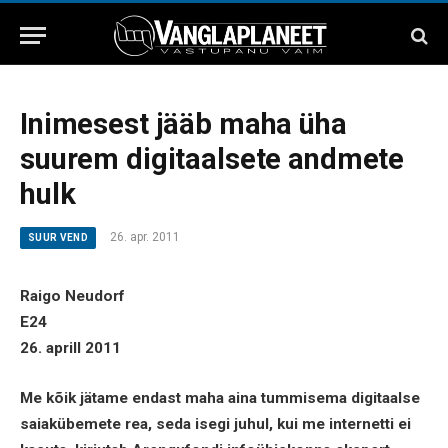
Inimesest jääb maha üha
suurem digitaalsete andmete
hulk
26. apr. 2011
SUUR VEND
Raigo Neudorf
E24
26. aprill 2011
Me kõik jätame endast maha aina tummisema digitaalse
saiakübemete rea, seda isegi juhul, kui me internetti ei