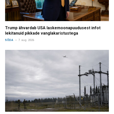
Trump ähvardab USA laskemoonapuudusest infot
lekitanuid pikkade vanglakaristustega
SÕDA
7. aug. 2026