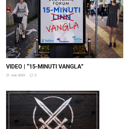
VIDEO | “15-MINUTI VANGLA”
21. mai 2023
2