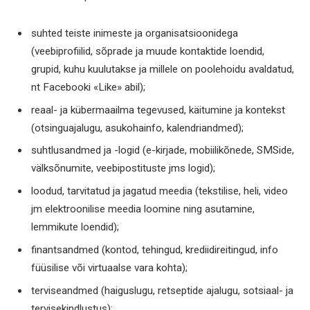
suhted teiste inimeste ja organisatsioonidega
(veebiprofiilid, sõprade ja muude kontaktide loendid,
grupid, kuhu kuulutakse ja millele on poolehoidu avaldatud,
nt Facebooki «Like» abil);
reaal- ja kübermaailma tegevused, käitumine ja kontekst
(otsinguajalugu, asukohainfo, kalendriandmed);
suhtlusandmed ja -logid (e-kirjade, mobiilikõnede, SMSide,
välksõnumite, veebipostituste jms logid);
loodud, tarvitatud ja jagatud meedia (tekstilise, heli, video
jm elektroonilise meedia loomine ning asutamine,
lemmikute loendid);
finantsandmed (kontod, tehingud, krediidireitingud, info
füüsilise või virtuaalse vara kohta);
terviseandmed (haiguslugu, retseptide ajalugu, sotsiaal- ja
tervisekindlustus);