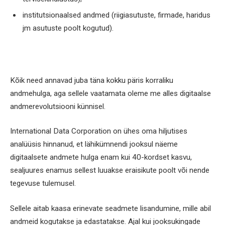
institutsionaalsed andmed (riigiasutuste, firmade, haridus
jm asutuste poolt kogutud).
Kõik need annavad juba täna kokku päris korraliku
andmehulga, aga sellele vaatamata oleme me alles digitaalse
andmerevolutsiooni künnisel.
International Data Corporation on ühes oma hiljutises
analüüsis hinnanud, et lähikümnendi jooksul näeme
digitaalsete andmete hulga enam kui 40-kordset kasvu,
sealjuures enamus sellest luuakse eraisikute poolt või nende
tegevuse tulemusel.
Sellele aitab kaasa erinevate seadmete lisandumine, mille abil
andmeid kogutakse ja edastatakse. Ajal kui jooksukingade