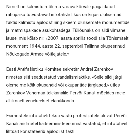
Nimelt on kalmistu mõlema värava kõrvale paigaldatud
rahupaika tutvustavad infotahvlid, kus on kirjas olulisemad
faktid kalmistu ajaloost ning skeem olulisemate monumentide
ja matmispaikade asukohtadega. Tüliõunaks on sildi viimane
lause, mis kõlab nii: «2007. aasta aprillis toodi siia Tõnismäelt
monument 1944. aasta 22. septembril Tallinna okupeerinud
Nõukogude Armee võitlejatele.»
Eesti Antifašistliku Komitee sekretär Andrei Zarenkov
nimetas silti seadustatud vandalismiaktiks. «Selle sildi järgi
oleme me kõik okupandid või okupantide järglased,» ütles
Zarenkov Venemaa telekanalile Pervõi Kanal, mõeldes meie
all ilmselt venekeelset elanikkonda.
Esimestele infotahvli teksti vastu protestijatele olevat Pervõi
Kanali andmetel kaitseministeeriumist vastatud, et infotahvel
lihtsalt konstateerib ajaloolist fakti.