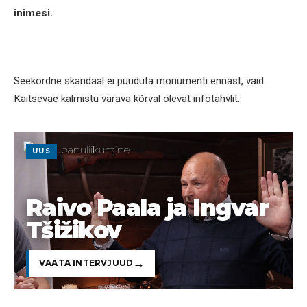
inimesi.
Seekordne skandaal ei puuduta monumenti ennast, vaid
Kaitseväe kalmistu värava kõrval olevat infotahvlit.
UUS
Raivo Paala ja Ingvar
Tšižikov
VAATA INTERVJUUD