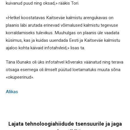
kuivanud puud ning oksad,» rääkis Tori.
«Hetkel koostatavas Kaitseväe kalmistu arengukavas on
plaanis läbi arutada erinevad võimalused kalmistu tegevuse
korraldamiseks tulevikus. Muuhulgas on plaanis üle vaadata
küsimus, kas ja kuidas uuendada Eesti ja Kaitseväe kalmistu
ajaloo kohta käivaid infotahvleid,» lisas ta.
Täna lõunaks oli üks infotahvel kõveraks väänatud ning terava
otsaga esemega oli ilmselt püütud loetamatuks muuta sõna
«okupeerinud».
Allikas
Lajata tehnoloogiahiidude tsensuurile ja jaga