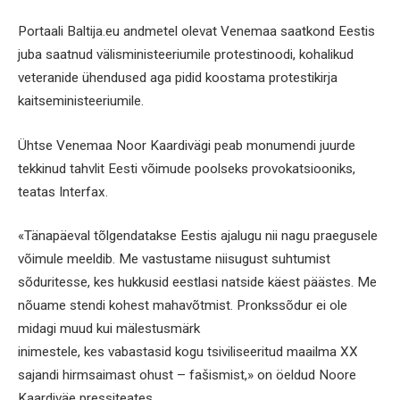
Portaali Baltija.eu andmetel olevat Venemaa saatkond Eestis
juba saatnud välisministeeriumile protestinoodi, kohalikud
veteranide ühendused aga pidid koostama protestikirja
kaitseministeeriumile.
Ühtse Venemaa Noor Kaardivägi peab monumendi juurde
tekkinud tahvlit Eesti võimude poolseks provokatsiooniks,
teatas Interfax.
«Tänapäeval tõlgendatakse Eestis ajalugu nii nagu praegusele
võimule meeldib. Me vastustame niisugust suhtumist
sõduritesse, kes hukkusid eestlasi natside käest päästes. Me
nõuame stendi kohest mahavõtmist. Pronkssõdur ei ole
midagi muud kui mälestusmärk
inimestele, kes vabastasid kogu tsiviliseeritud maailma XX
sajandi hirmsaimast ohust – fašismist,» on öeldud Noore
Kaardiväe pressiteates.