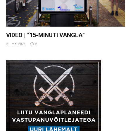
VIDEO | “15-MINUTI VANGLA”
21. mai 2023
2