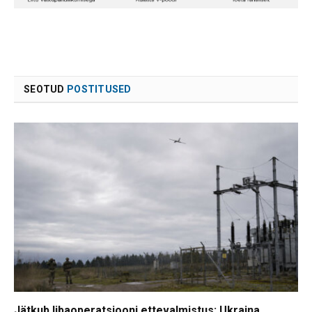
SEOTUD
POSTITUSED
Jätkub libaoperatsiooni ettevalmistus: Ukraina