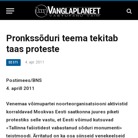
Pronkssõduri teema tekitab
taas proteste
4. apr. 2011
EESTI
Postimees/BNS
4. aprill 2011
Venemaa võimupartei noorteorganisatsiooni aktivistid
korraldavad Moskvas Eesti saatkonna juures piketi
protestiks selle vastu, et Eesti võimud kutsuvad
«Tallinna fašistidest vabastanud sõduri monumenti»
teistmoodi. Ärritatud on ka osa siinseid venekeelseid