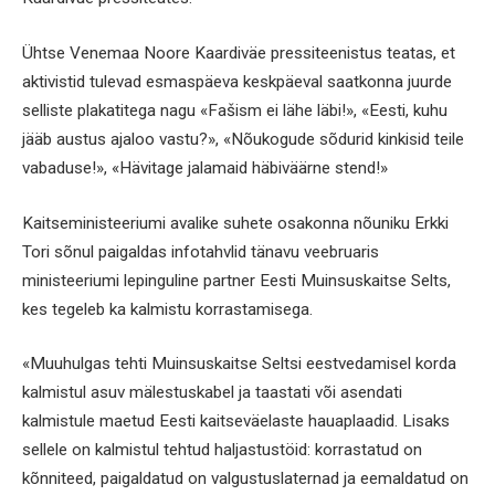
Ühtse Venemaa Noore Kaardiväe pressiteenistus teatas, et
aktivistid tulevad esmaspäeva keskpäeval saatkonna juurde
selliste plakatitega nagu «Fašism ei lähe läbi!», «Eesti, kuhu
jääb austus ajaloo vastu?», «Nõukogude sõdurid kinkisid teile
vabaduse!», «Hävitage jalamaid häbiväärne stend!»
Kaitseministeeriumi avalike suhete osakonna nõuniku Erkki
Tori sõnul paigaldas infotahvlid tänavu veebruaris
ministeeriumi lepinguline partner Eesti Muinsuskaitse Selts,
kes tegeleb ka kalmistu korrastamisega.
«Muuhulgas tehti Muinsuskaitse Seltsi eestvedamisel korda
kalmistul asuv mälestuskabel ja taastati või asendati
kalmistule maetud Eesti kaitseväelaste hauaplaadid. Lisaks
sellele on kalmistul tehtud haljastustöid: korrastatud on
kõnniteed, paigaldatud on valgustuslaternad ja eemaldatud on