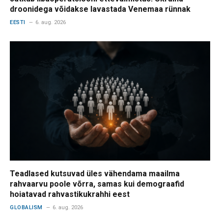
droonidega võidakse lavastada Venemaa rünnak
EESTI
6. aug. 2026
Teadlased kutsuvad üles vähendama maailma
rahvaarvu poole võrra, samas kui demograafid
hoiatavad rahvastikukrahhi eest
GLOBALISM
6. aug. 2026