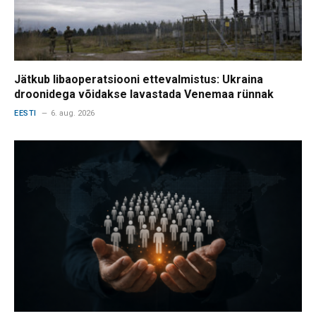
Jätkub libaoperatsiooni ettevalmistus: Ukraina
droonidega võidakse lavastada Venemaa rünnak
EESTI
6. aug. 2026