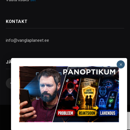
KONTAKT
info@vanglaplaneet.ee
JÄLGI SOTSIAALMEEDIAS
Facebook
X
Instagram
YouTube
Telegram
(Twitter)
Vanglaplaneet - Vastupanu Vaim