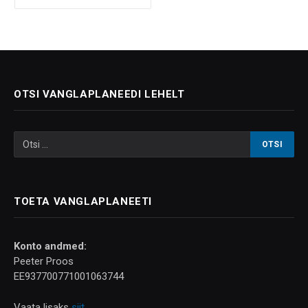
OTSI VANGLAPLANEEDI LEHELT
TOETA VANGLAPLANEETI
Konto andmed:
Peeter Proos
EE937700771001063744
Vaata lisaks
siit