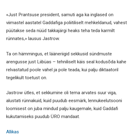
«Just Prantsuse president, samuti aga ka inglased on
viimastel aastatel Gaddafiga poliitiliselt mehkeldanud, vahest
püütakse seda nüüd takkajärgi heaks teha teda karmilt
rünnates,» lausus Jastrow.
Ta on hämmingus, et lääneriigid sekkusid sündmuste
arengusse just Liibüas – tehniliselt käis seal kodusõda kahe
relvastatud poole vahel ja pole teada, kui palju diktaatoril
tegelikult toetust on.
Jastrow ütles, et sekkumine oli tema arvates suur viga,
alustati rünnakuid, kuid puudub eesmärk, lennukeelutsooni
loomisest on juba mindud palju kaugemale, kuid Gaddafi
kukutamiseks puudub ÜRO mandaat.
Allikas