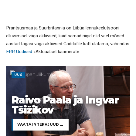
Prantsusmaa ja Suurbritannia on Liibüa lennukeelutsooni
elluviimisel väga aktiivsed, kuid samad riigid olid veel mõned
aastad tagasi väga aktiivsed Gaddafile kätt ulatama, vahendas
ERR Uudised
«Aktuaalset kaamerat».
UUS
Raivo Paala ja Ingvar
Tšižikov
VAATA INTERVJUUD