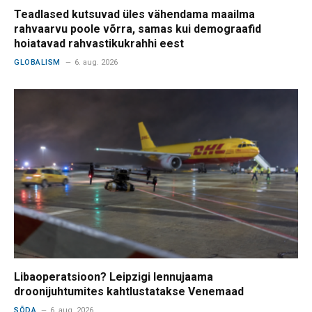
Teadlased kutsuvad üles vähendama maailma
rahvaarvu poole võrra, samas kui demograafid
hoiatavad rahvastikukrahhi eest
GLOBALISM
6. aug. 2026
Libaoperatsioon? Leipzigi lennujaama
droonijuhtumites kahtlustatakse Venemaad
SÕDA
6. aug. 2026