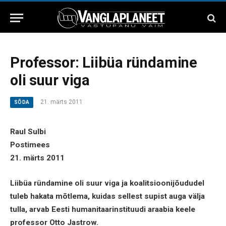
Professor: Liibüa ründamine
oli suur viga
21. märts 2011
SÕDA
Raul Sulbi
Postimees
21. märts 2011
Liibüa ründamine oli suur viga ja koalitsioonijõududel
tuleb hakata mõtlema, kuidas sellest supist auga välja
tulla, arvab Eesti humanitaarinstituudi araabia keele
professor Otto Jastrow.