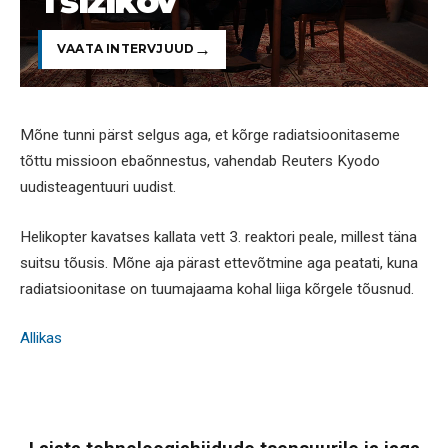
Tšižikov
VAATA INTERVJUUD
Mõne tunni pärst selgus aga, et kõrge radiatsioonitaseme
tõttu missioon ebaõnnestus, vahendab Reuters Kyodo
uudisteagentuuri uudist.
Helikopter kavatses kallata vett 3. reaktori peale, millest täna
suitsu tõusis. Mõne aja pärast ettevõtmine aga peatati, kuna
radiatsioonitase on tuumajaama kohal liiga kõrgele tõusnud.
Allikas