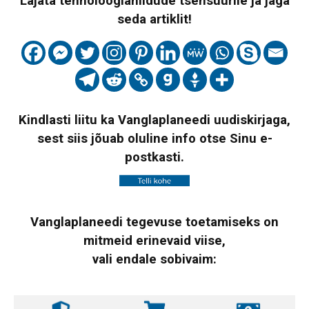
Lajata tehnoloogiahiidude tsensuurile ja jaga
seda artiklit!
Kindlasti liitu ka Vanglaplaneedi uudiskirjaga,
sest siis jõuab oluline info otse Sinu e-
postkasti.
Vanglaplaneedi tegevuse toetamiseks on
mitmeid erinevaid viise,
vali endale sobivaim: