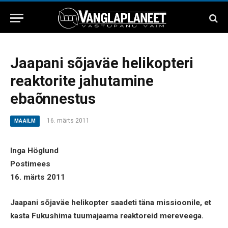
Jaapani sõjaväe helikopteri
reaktorite jahutamine
ebaõnnestus
16. märts 2011
MAAILM
Inga Höglund
Postimees
16. märts 2011
Jaapani sõjaväe helikopter saadeti täna missioonile, et
kasta Fukushima tuumajaama reaktoreid mereveega.