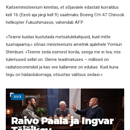
Kaitseministeerium kinnitas, et sõjaväele edastati korraldus
kell 16 (Eesti aja järgi kell 9) saatmaks Boeing CH-47 Chinook
helikopter Fukushimasse, vahendab AFP.
«Teame kuidas kustutada metsatulekahjusid, kuid mitte
tuumajaama,» sõnas ministeeriumi ametnik ajalehele Yomiuri
Shimbuni. «Teeme seda esimest korda, seega me ei tea, mis
tulemused sellel on. Oleme teadmatuses – millised on
radiatsiooniriskid ja kas vee kallamine on edukas. Kuid kuna
tegu on hädaolukorraga, otsustas valitsus sedasi.»
UUS
Raivo Paala ja Ingvar