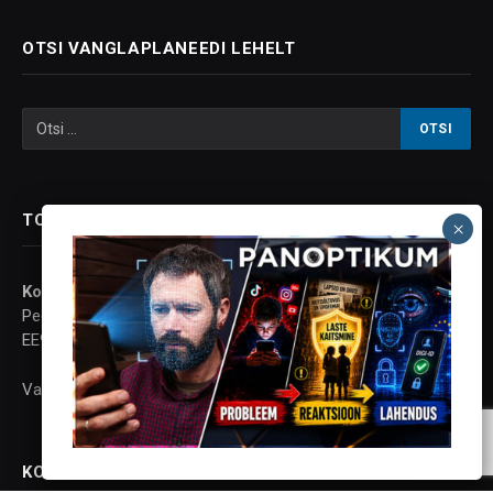
OTSI VANGLAPLANEEDI LEHELT
TOETA VANGLAPLANEETI
Konto andmed:
Peeter Proos
EE937700771001063744
Vaata lisaks
siit
KONTAKT