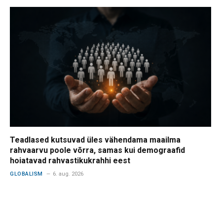
Teadlased kutsuvad üles vähendama maailma
rahvaarvu poole võrra, samas kui demograafid
hoiatavad rahvastikukrahhi eest
GLOBALISM
6. aug. 2026