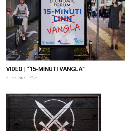
VIDEO | “15-MINUTI VANGLA”
21. mai 2023
2