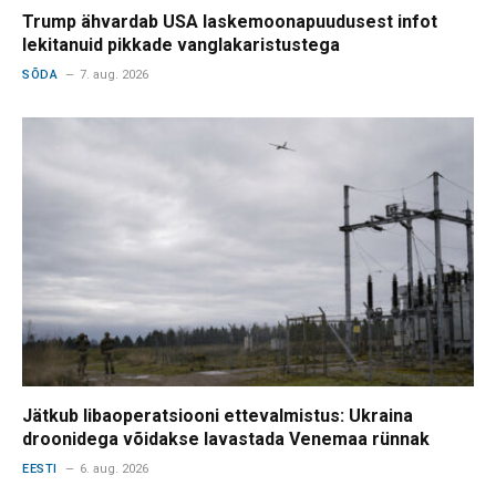
Trump ähvardab USA laskemoonapuudusest infot
lekitanuid pikkade vanglakaristustega
SÕDA
7. aug. 2026
Jätkub libaoperatsiooni ettevalmistus: Ukraina
droonidega võidakse lavastada Venemaa rünnak
EESTI
6. aug. 2026