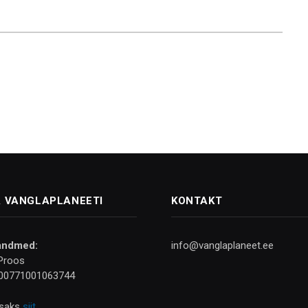
 VANGLAPLANEETI
KONTAKT
andmed:
info@vanglaplaneet.ee
Proos
00771001063744
isaks
siit