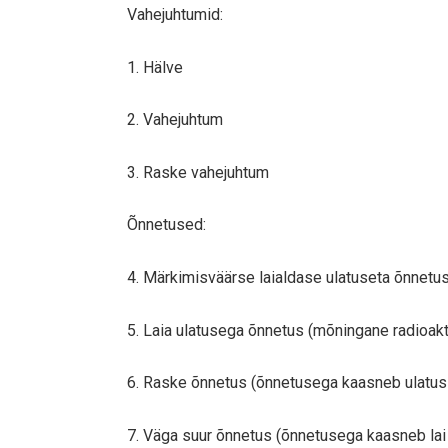
Vahejuhtumid:
1. Hälve
2. Vahejuhtum
3. Raske vahejuhtum
Õnnetused:
4. Märkimisväärse laialdase ulatuseta õnnetu
5. Laia ulatusega õnnetus (mõningane radioakt
6. Raske õnnetus (õnnetusega kaasneb ulatusl
7. Väga suur õnnetus (õnnetusega kaasneb lai