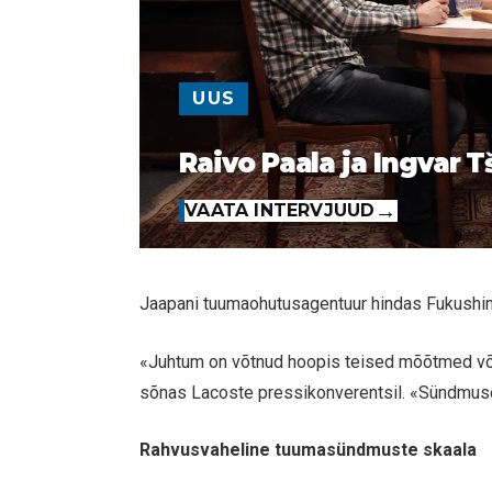
UUS
Raivo Paala ja Ingvar T
VAATA INTERVJUUD
Jaapani tuumaohutusagentuur hindas Fukushim
«Juhtum on võtnud hoopis teised mõõtmed võr
sõnas Lacoste pressikonverentsil. «Sündmus
Rahvusvaheline tuumasündmuste skaala