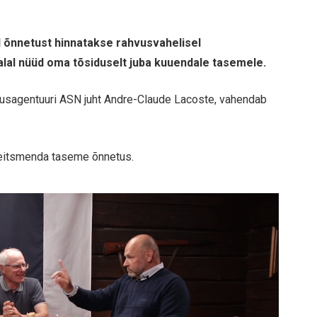
õnnetust hinnatakse rahvusvahelisel
al nüüd oma tõsiduselt juba kuuendale tasemele.
tusagentuuri ASN juht Andre-Claude Lacoste, vahendab
 seitsmenda taseme õnnetus.