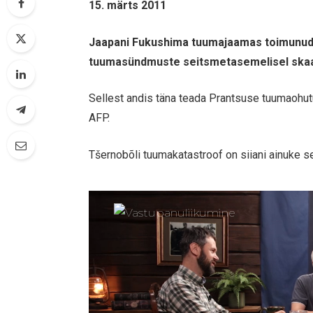
15. märts 2011
Jaapani Fukushima tuumajaamas toimunud 
tuumasündmuste seitsmetasemelisel skaal
Sellest andis täna teada Prantsuse tuumaohu
AFP.
Tšernobõli tuumakatastroof on siiani ainuke