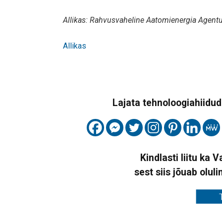
Allikas: Rahvusvaheline Aatomienergia Agentu
Allikas
Lajata tehnoloogiahiidude
Kindlasti liitu ka 
sest siis jõuab oluli