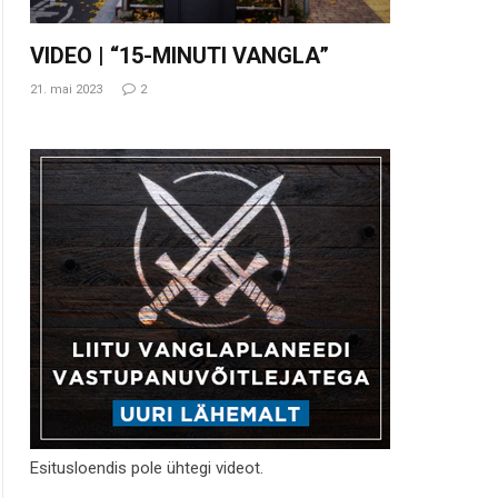
VIDEO | “15-MINUTI VANGLA”
21. mai 2023
2
Esitusloendis pole ühtegi videot.