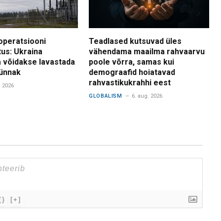
operatsiooni
Teadlased kutsuvad üles
tus: Ukraina
vähendama maailma rahvaarvu
 võidakse lavastada
poole võrra, samas kui
ünnak
demograafid hoiatavad
rahvastikukrahhi eest
. 2026
GLOBALISM
6. aug. 2026
{}
[+]