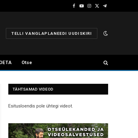
Facebook
YouTube
Instagram
X
Telegram
(Twitter)
TELLI VANGLAPLANEEDI UUDISKIRI
OETA
Otse
TÄHTSAMAD VIDEOD
Esitusloendis pole ühtegi videot.