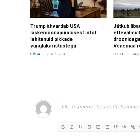
Trump ähvardab USA
Jätkub liba
laskemoonapuudusest infot
ettevalmis
lekitanuid pikkade
droonidega
vanglakaristustega
Venemaa r
SÕDA
7. aug. 2026
EESTI
6. aug