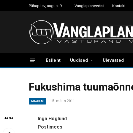
Pühapäev, august 9
Vanglaplaneedist
Kontakt
Esileht
Uudised
Ülevaated
Fukushima tuumaõnne
15. märts 2011
MAAILM
Inga Höglund
JAGA
Postimees