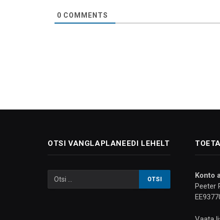
0
COMMENTS
OTSI VANGLAPLANEEDI LEHELT
TOETA
Konto 
Peeter 
EE9377
Vaata l