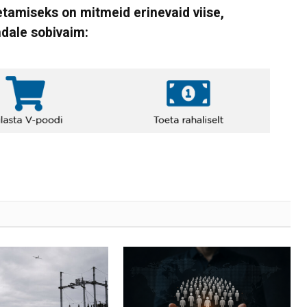
tamiseks on mitmeid erinevaid viise,
ndale sobivaim: