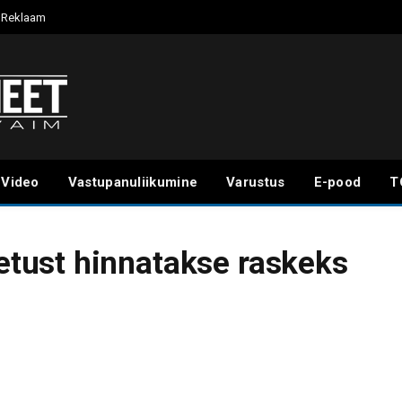
Reklaam
Video
Vastupanuliikumine
Varustus
E-pood
T
tust hinnatakse raskeks