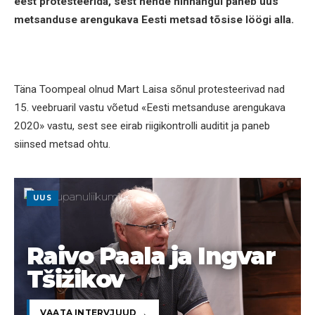
eest protesteerida, sest nende hinnangul paneb uus
metsanduse arengukava Eesti metsad tõsise löögi alla.
Täna Toompeal olnud Mart Laisa sõnul protesteerivad nad
15. veebruaril vastu võetud «Eesti metsanduse arengukava
2020» vastu, sest see eirab riigikontrolli auditit ja paneb
siinsed metsad ohtu.
UUS
Raivo Paala ja Ingvar
Tšižikov
VAATA INTERVJUUD