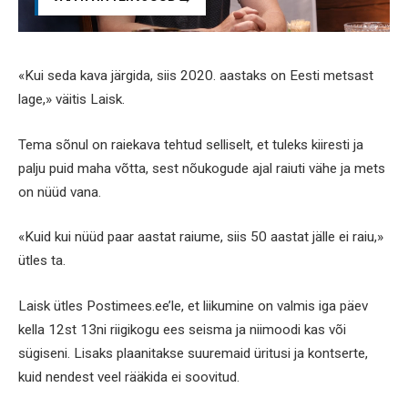
«Kui seda kava järgida, siis 2020. aastaks on Eesti metsast
lage,» väitis Laisk.
Tema sõnul on raiekava tehtud selliselt, et tuleks kiiresti ja
palju puid maha võtta, sest nõukogude ajal raiuti vähe ja mets
on nüüd vana.
«Kuid kui nüüd paar aastat raiume, siis 50 aastat jälle ei raiu,»
ütles ta.
Laisk ütles Postimees.ee’le, et liikumine on valmis iga päev
kella 12st 13ni riigikogu ees seisma ja niimoodi kas või
sügiseni. Lisaks plaanitakse suuremaid üritusi ja kontserte,
kuid nendest veel rääkida ei soovitud.