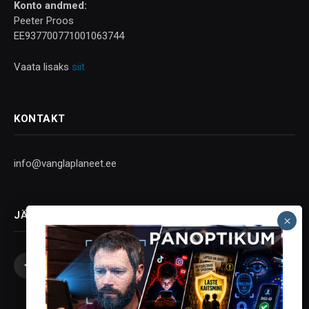
Konto andmed:
Peeter Proos
EE937700771001063744
Vaata lisaks
siit
KONTAKT
info@vanglaplaneet.ee
JÄLGI SOTSIAALMEEDIAS
Facebook
X
Instagram
YouTube
Telegram
(Twitter)