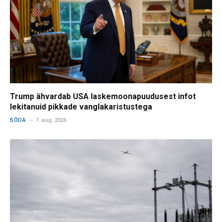
Trump ähvardab USA laskemoonapuudusest infot
lekitanuid pikkade vanglakaristustega
SÕDA
7. aug. 2026