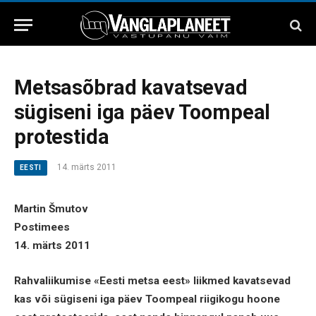
Metsasõbrad kavatsevad
sügiseni iga päev Toompeal
protestida
14. märts 2011
EESTI
Martin Šmutov
Postimees
14. märts 2011
Rahvaliikumise «Eesti metsa eest» liikmed kavatsevad
kas või sügiseni iga päev Toompeal riigikogu hoone