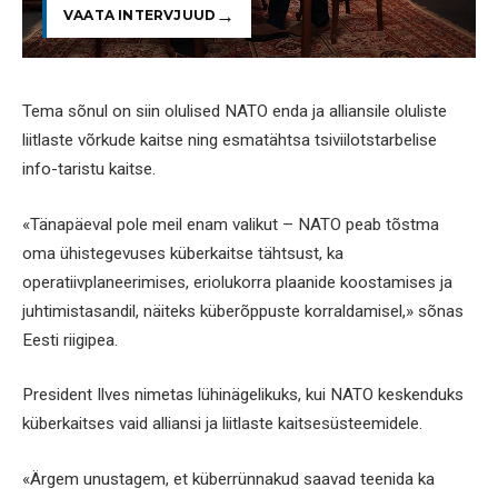
VAATA INTERVJUUD
Tema sõnul on siin olulised NATO enda ja alliansile oluliste
liitlaste võrkude kaitse ning esmatähtsa tsiviilotstarbelise
info-taristu kaitse.
«Tänapäeval pole meil enam valikut – NATO peab tõstma
oma ühistegevuses küberkaitse tähtsust, ka
operatiivplaneerimises, eriolukorra plaanide koostamises ja
juhtimistasandil, näiteks küberõppuste korraldamisel,» sõnas
Eesti riigipea.
President Ilves nimetas lühinägelikuks, kui NATO keskenduks
küberkaitses vaid alliansi ja liitlaste kaitsesüsteemidele.
«Ärgem unustagem, et küberrünnakud saavad teenida ka