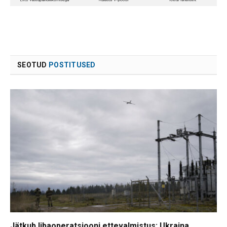
SEOTUD
POSTITUSED
Jätkub libaoperatsiooni ettevalmistus: Ukraina