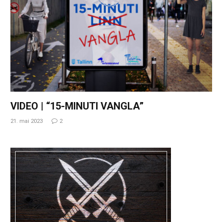
VIDEO | “15-MINUTI VANGLA”
21. mai 2023
2