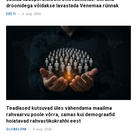
droonidega võidakse lavastada Venemaa rünnak
EESTI
6. aug. 2026
Teadlased kutsuvad üles vähendama maailma
rahvaarvu poole võrra, samas kui demograafid
hoiatavad rahvastikukrahhi eest
GLOBALISM
6. aug. 2026