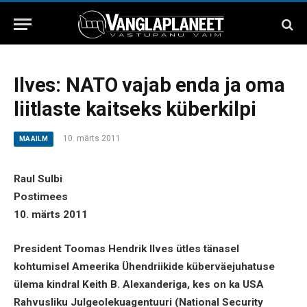
Ilves: NATO vajab enda ja oma
liitlaste kaitseks küberkilpi
10. märts 2011
MAAILM
Raul Sulbi
Postimees
10. märts 2011
President Toomas Hendrik Ilves ütles tänasel
kohtumisel Ameerika Ühendriikide küberväejuhatuse
ülema kindral Keith B. Alexanderiga, kes on ka USA
Rahvusliku Julgeolekuagentuuri (National Security