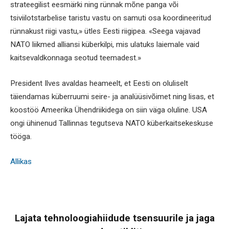
strateegilist eesmärki ning rünnak mõne panga või
tsiviilotstarbelise taristu vastu on samuti osa koordineeritud
rünnakust riigi vastu,» ütles Eesti riigipea. «Seega vajavad
NATO liikmed alliansi küberkilpi, mis ulatuks laiemale vaid
kaitsevaldkonnaga seotud teemadest.»
President Ilves avaldas heameelt, et Eesti on oluliselt
täiendamas küberruumi seire- ja analüüsivõimet ning lisas, et
koostöö Ameerika Ühendriikidega on siin väga oluline. USA
ongi ühinenud Tallinnas tegutseva NATO küberkaitsekeskuse
tööga.
Allikas
Lajata tehnoloogiahiidude tsensuurile ja jaga