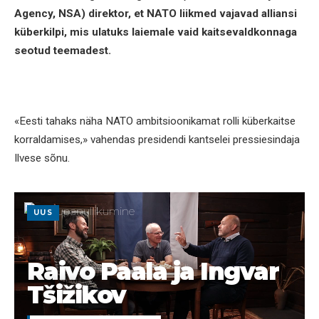
Agency, NSA) direktor, et NATO liikmed vajavad alliansi
küberkilpi, mis ulatuks laiemale vaid kaitsevaldkonnaga
seotud teemadest.
«Eesti tahaks näha NATO ambitsioonikamat rolli küberkaitse
korraldamises,» vahendas presidendi kantselei pressiesindaja
Ilvese sõnu.
UUS
Raivo Paala ja Ingvar
Tšižikov